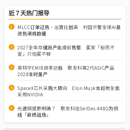
近７天热门报导
MLCC订单过热、出货比创高 村田示警全球AI基
建热潮将趋缓
2027全年存储器产能提前售罄 买家「秘而不
宣」只怕买不够
英特尔EMIB良率达标 联发科第2代ASIC产品
2028准时量产
SpaceX芯片采购大转向 Elon Musk舍超微全面
采用NVIDIA
光进铜退更明确？ 联发科估SerDes 448G为铜
线「最终战场」