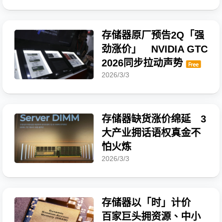
存储器原厂预告2Q「强
劲涨价」 NVIDIA GTC
2026同步拉动声势
2026/3/3
存储器缺货涨价绵延 3
大产业拥话语权真金不
怕火炼
2026/3/3
存储器以「时」计价
百家巨头拥资源、中小