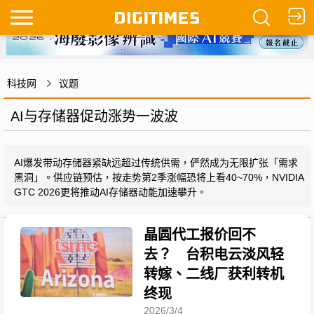
科技网
议题
AI与存储器促动涨势一波波
AI爆发带动存储器紧缺远超过传统供需，俨然成为无限扩张「需求
黑洞」。供应链预估，按走势第2季涨幅恐将上看40~70%，NVIDIA
GTC 2026更将推动AI存储器动能加速攀升。
晶圆代工报价回不
去？ 台积电云淡风轻
转嫁、二线厂获利转机
终现
2026/3/4