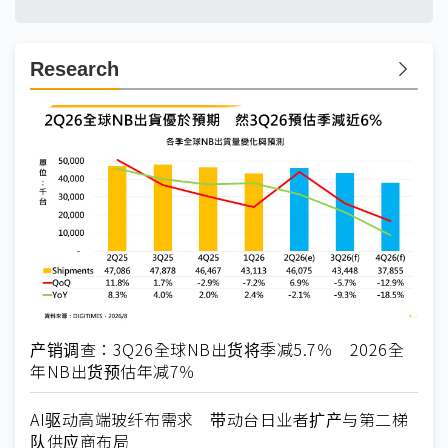
Research
产销调查：3Q26全球NB出货将季减5.7％ 2026全
年NB出货预估年减7％
AI驱动高端玻纤布需求 带动台日业者扩产与第二梯
队供应商布局