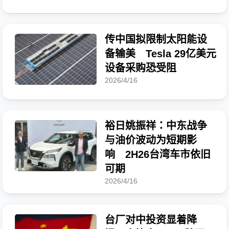
传中国拟限制太阳能设
备输美 Tesla 29亿美元
设备采购恐受阻
2026/4/16
裕日姚振祥：中东战争
与油价波动为短期影
响 2H26台湾车市依旧
可期
2026/4/16
台厂对中投资显着降