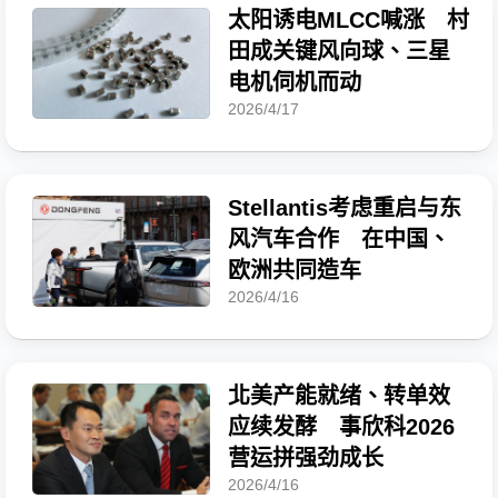
太阳诱电MLCC喊涨 村
田成关键风向球、三星
电机伺机而动
2026/4/17
Stellantis考虑重启与东
风汽车合作 在中国、
欧洲共同造车
2026/4/16
北美产能就绪、转单效
应续发酵 事欣科2026
营运拼强劲成长
2026/4/16