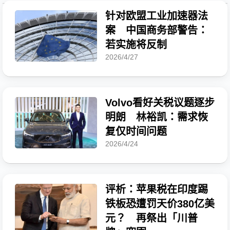
针对欧盟工业加速器法
案 中国商务部警告：
若实施将反制
2026/4/27
Volvo看好关税议题逐步
明朗 林裕凯：需求恢
复仅时间问题
2026/4/24
评析：苹果税在印度踢
铁板恐遭罚天价380亿美
元？ 再祭出「川普