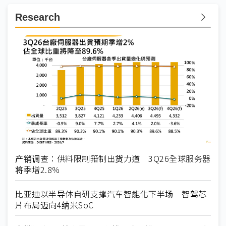
Research
产销调查：供料限制箝制出货力道 3Q26全球服务器
将季增2.8％
比亚迪以半导体自研支撑汽车智能化下半场 智驾芯
片布局迈向4纳米SoC