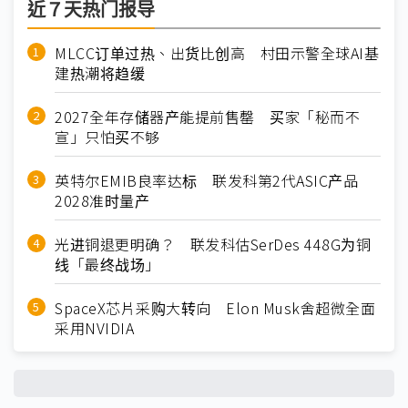
近７天热门报导
MLCC订单过热、出货比创高 村田示警全球AI基
建热潮将趋缓
2027全年存储器产能提前售罄 买家「秘而不
宣」只怕买不够
英特尔EMIB良率达标 联发科第2代ASIC产品
2028准时量产
光进铜退更明确？ 联发科估SerDes 448G为铜
线「最终战场」
SpaceX芯片采购大转向 Elon Musk舍超微全面
采用NVIDIA