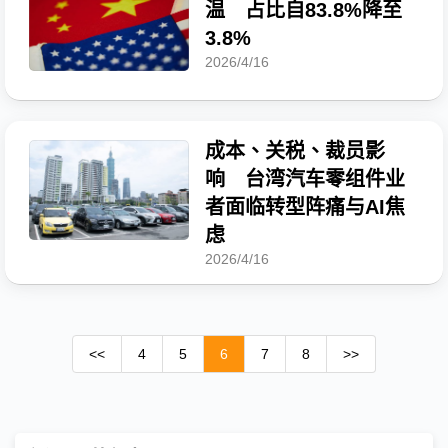
温 占比自83.8%降至
3.8%
2026/4/16
成本、关税、裁员影
响 台湾汽车零组件业
者面临转型阵痛与AI焦
虑
2026/4/16
<<
4
5
6
7
8
>>