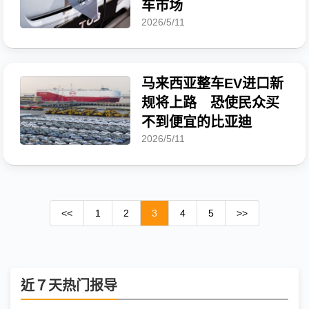
车市场
2026/5/11
马来西亚整车EV进口新
规将上路 恐使民众买
不到便宜的比亚迪
2026/5/11
<<
1
2
3
4
5
>>
近７天热门报导