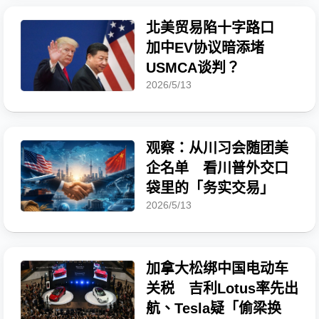
北美贸易陷十字路口
加中EV协议暗添堵
USMCA谈判？
2026/5/13
观察：从川习会随团美
企名单 看川普外交口
袋里的「务实交易」
2026/5/13
加拿大松绑中国电动车
关税 吉利Lotus率先出
航、Tesla疑「偷梁换