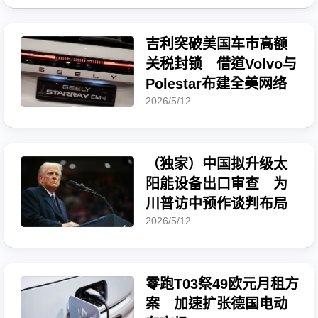
吉利突破美国车市高额
关税封锁 借道Volvo与
Polestar布建全美网络
2026/5/12
（独家）中国拟升级太
阳能设备出口审查 为
川普访中预作谈判布局
2026/5/12
零跑T03祭49欧元月租方
案 加速扩张德国电动