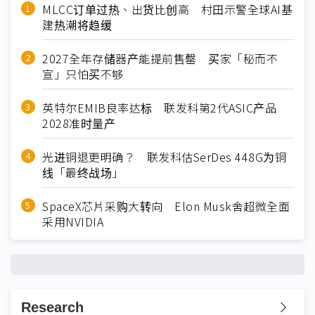
MLCC订单过热、出货比创高 村田示警全球AI基
建热潮将趋缓
2027全年存储器产能提前售罄 买家「秘而不
宣」只怕买不够
英特尔EMIB良率达标 联发科第2代ASIC产品
2028准时量产
光进铜退更明确？ 联发科估SerDes 448G为铜
线「最终战场」
SpaceX芯片采购大转向 Elon Musk舍超微全面
采用NVIDIA
Research