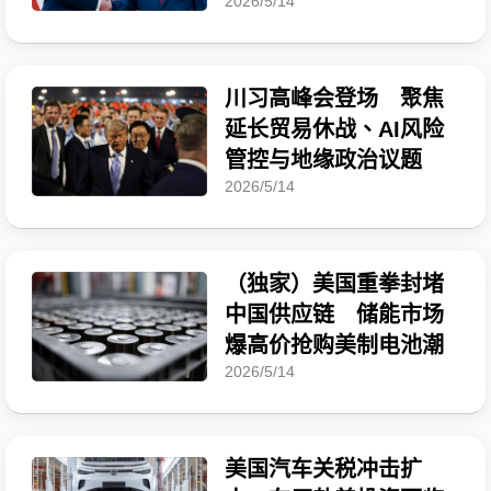
2026/5/14
川习高峰会登场 聚焦
延长贸易休战、AI风险
管控与地缘政治议题
2026/5/14
（独家）美国重拳封堵
中国供应链 储能市场
爆高价抢购美制电池潮
2026/5/14
美国汽车关税冲击扩