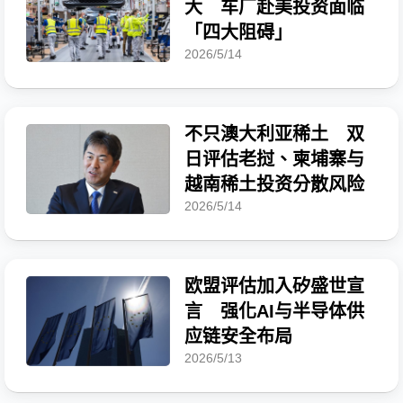
大 车厂赴美投资面临
「四大阻碍」
2026/5/14
不只澳大利亚稀土 双
日评估老挝、柬埔寨与
越南稀土投资分散风险
2026/5/14
欧盟评估加入矽盛世宣
言 强化AI与半导体供
应链安全布局
2026/5/13