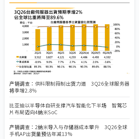
产销调查：供料限制箝制出货力道 3Q26全球服务器
将季增2.8％
比亚迪以半导体自研支撑汽车智能化下半场 智驾芯
片布局迈向4纳米SoC
产销调查：2纳米导入与存储器成本攀升 3Q26全球
手机AP出货量预估年减13%