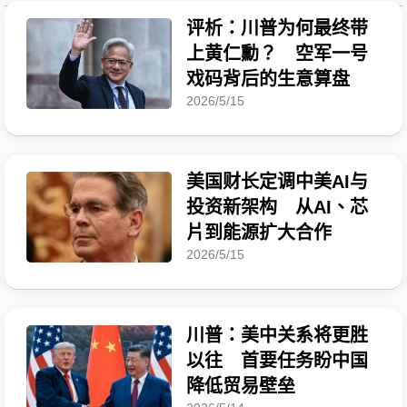
评析：川普为何最终带
上黄仁勳？ 空军一号
戏码背后的生意算盘
2026/5/15
美国财长定调中美AI与
投资新架构 从AI、芯
片到能源扩大合作
2026/5/15
川普：美中关系将更胜
以往 首要任务盼中国
降低贸易壁垒