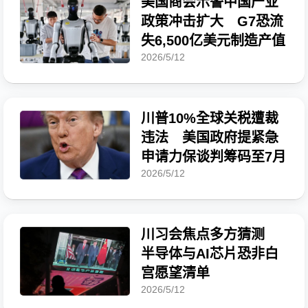
美国商会示警中国产业
政策冲击扩大 G7恐流
失6,500亿美元制造产值
2026/5/12
川普10%全球关税遭裁
违法 美国政府提紧急
申请力保谈判筹码至7月
2026/5/12
川习会焦点多方猜测
半导体与AI芯片恐非白
宫愿望清单
2026/5/12