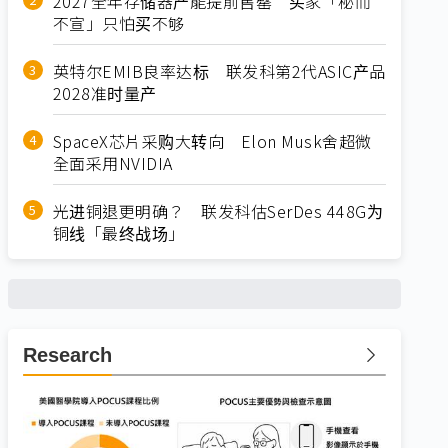
2027全年存储器产能提前售罄 买家「秘而
不宣」只怕买不够
英特尔EMIB良率达标 联发科第2代ASIC产品
2028准时量产
SpaceX芯片采购大转向 Elon Musk舍超微
全面采用NVIDIA
光进铜退更明确？ 联发科估SerDes 448G为
铜线「最终战场」
Research