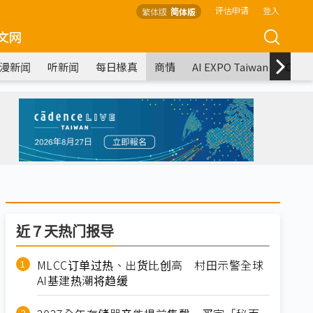
评估申请
登入
繁体版
简体版
文网
漫新闻
听新闻
每日椽真
商情
AI EXPO Taiwan
COM
近７天热门报导
MLCC订单过热、出货比创高 村田示警全球
AI基建热潮将趋缓