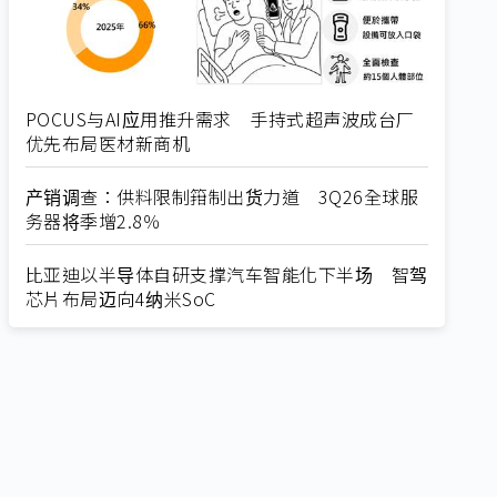
POCUS与AI应用推升需求 手持式超声波成台厂
优先布局医材新商机
产销调查：供料限制箝制出货力道 3Q26全球服
务器将季增2.8％
比亚迪以半导体自研支撑汽车智能化下半场 智驾
芯片布局迈向4纳米SoC