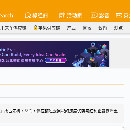
earch
椽经阁
活动家
影音
英
未来车供应链
苹果供应链
产业
区域
议题
观点
度」抢占先机。然而，供应链过去累积的速度优势与红利正暴露严重