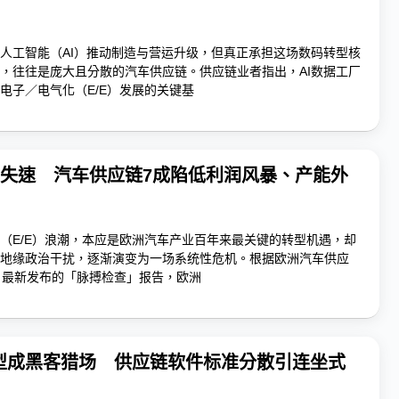
人工智能（AI）推动制造与营运升级，但真正承担这场数码转型核
，往往是庞大且分散的汽车供应链。供应链业者指出，AI数据工厂
电子／电气化（E/E）发展的关键基
型失速 汽车供应链7成陷低利润风暴、产能外
（E/E）浪潮，本应是欧洲汽车产业百年来最关键的转型机遇，却
地缘政治干扰，逐渐演变为一场系统性危机。根据欧洲汽车供应
A）最新发布的「脉搏检查」报告，欧洲
型成黑客猎场 供应链软件标准分散引连坐式