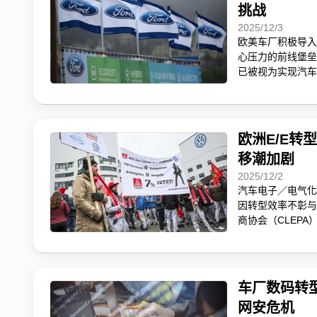
挑战
2025/12/3
欧美车厂积极导入
心压力的前线堡垒
已被视为实现汽车
欧洲E/E转
移潮加剧
2025/12/2
汽车电子／电气化
因转型效率不彰与
商协会（CLEP
车厂数码转
网安危机