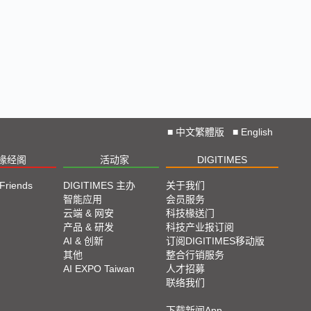
■
中文繁體版
■
English
椽经阁
活动家
DIGITIMES
 Friends
DIGITIMES 主办
关于我们
智能应用
会员服务
云端 & 网安
科技椽送门
产品 & 研发
科技产业报订阅
AI & 创新
订阅DIGITIMES移动版
其他
整合行销服务
AI EXPO Taiwan
人才招募
联络我们
下载新闻App