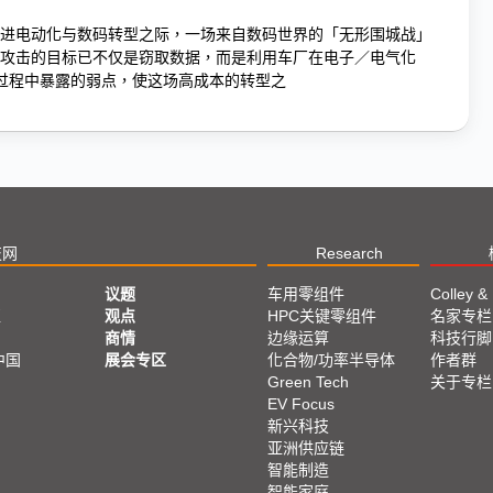
进电动化与数码转型之际，一场来自数码世界的「无形围城战」
攻击的目标已不仅是窃取数据，而是利用车厂在电子／电气化
级过程中暴露的弱点，使这场高成本的转型之
技网
Research
议题
车用零组件
Colley &
亚
观点
HPC关键零组件
名家专栏
商情
边缘运算
科技行脚
中国
展会专区
化合物/功率半导体
作者群
Green Tech
关于专栏
EV Focus
新兴科技
亚洲供应链
智能制造
智能家庭