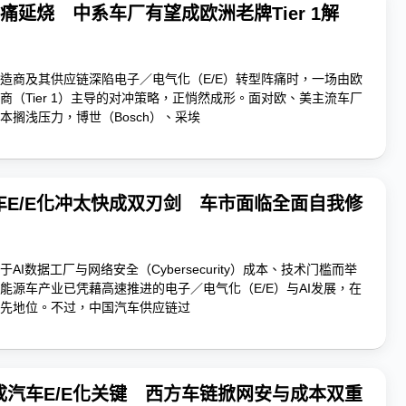
阵痛延烧 中系车厂有望成欧洲老牌Tier 1解
造商及其供应链深陷电子／电气化（E/E）转型阵痛时，一场由欧
商（Tier 1）主导的对冲策略，正悄然成形。面对欧、美主流车厂
本搁浅压力，博世（Bosch）、采埃
车E/E化冲太快成双刃剑 车市面临全面自我修
AI数据工厂与网络安全（Cybersecurity）成本、技术门槛而举
能源车产业已凭藉高速推进的电子／电气化（E/E）与AI发展，在
先地位。不过，中国汽车供应链过
成汽车E/E化关键 西方车链掀网安与成本双重