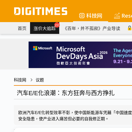
科技网
Res
257
首页
涨价大追踪
《百年，并不孤寂》产业导读
科技网
议题
汽车E/E化浪潮：东方狂奔与西方挣扎
欧洲汽车E/E化转型效率不彰，使中国新能源车凭藉「中国速
安全隐患，使产业进入痛苦但必要的自我修正期。