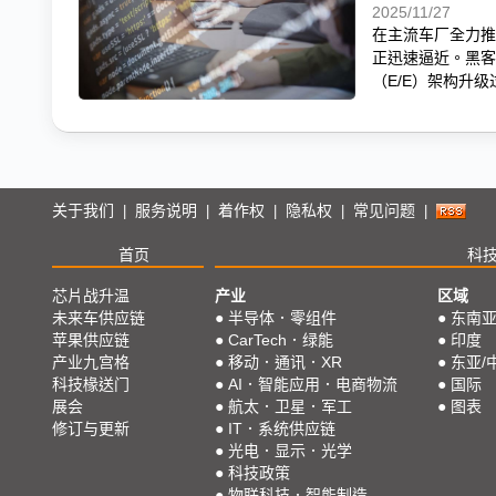
2025/11/27
在主流车厂全力推
正迅速逼近。黑客
（E/E）架构升
关于我们
服务说明
着作权
隐私权
常见问题
|
|
|
|
|
首页
科
芯片战升温
产业
区域
未来车供应链
●
半导体．零组件
●
东南
苹果供应链
●
CarTech．绿能
●
印度
产业九宫格
●
移动．通讯．XR
●
东亚/
科技椽送门
●
AI．智能应用．电商物流
●
国际
展会
●
航太．卫星．军工
●
图表
修订与更新
●
IT．系统供应链
●
光电．显示．光学
●
科技政策
●
物联科技．智能制造