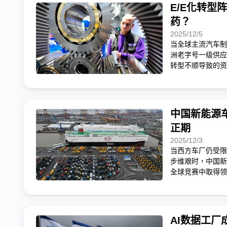
E/E化转型
药？
2025/12/5
当全球主流汽车制
洲老字号一级供应
转型不顺导致的资
中国新能源
正期
2025/12/3
当西方车厂仍受限于
步维艰时，中国新
全球竞赛中取得领
AI数据工厂