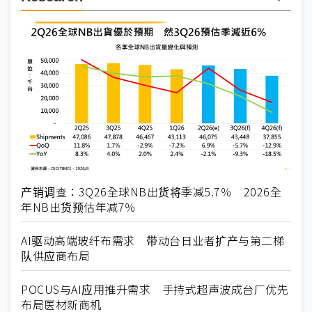
产销调查：3Q26全球NB出货将季减5.7％ 2026全
年NB出货预估年减7％
AI驱动高端玻纤布需求 带动台日业者扩产与第二梯
队供应商布局
POCUS与AI应用推升需求 手持式超声波成台厂优先
布局医材新商机