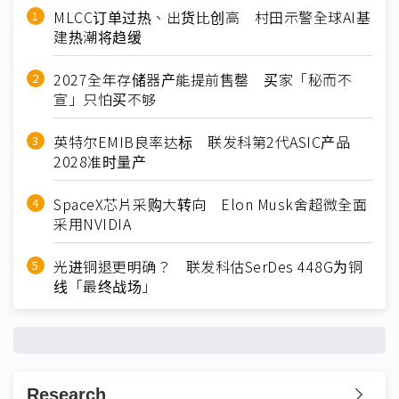
MLCC订单过热、出货比创高 村田示警全球AI基
建热潮将趋缓
2027全年存储器产能提前售罄 买家「秘而不
宣」只怕买不够
英特尔EMIB良率达标 联发科第2代ASIC产品
2028准时量产
SpaceX芯片采购大转向 Elon Musk舍超微全面
采用NVIDIA
光进铜退更明确？ 联发科估SerDes 448G为铜
线「最终战场」
Research