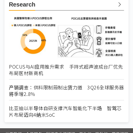
Research
POCUS与AI应用推升需求 手持式超声波成台厂优先
布局医材新商机
产销调查：供料限制箝制出货力道 3Q26全球服务器
将季增2.8％
比亚迪以半导体自研支撑汽车智能化下半场 智驾芯
片布局迈向4纳米SoC