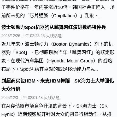
子零件价格在一年内暴涨近10倍，韩国社会正陷入一场
前所未见的「芯片通膨（Chipflation）」乱象，...
波士顿动力Spot机器狗从跳舞网红演进数码特种兵
2025/12/26 上午 02:28:28-火线话题
近几年来，波士顿动力（Boston Dynamics）旗下的机
器狗「Spot」，已彻底摆脱当年「跳舞网红」的既定形
象。在现代汽车集团（Hyundai Motor Group）的战略
布局下，Spot凭藉其卓越的四足移动能力与A...
到超商买包HBM、来支HBM舞蹈 SK海力士大举强化
大众行销
2025/12/3 上午 02:01:48-火线话题
在AI存储器市场竞争升温的背景下，SK海力士（SK
Hynix）近期频频展开针对大众的创意行销动作，从推