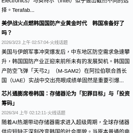
Electronics）与英特尔（Intel）似乎做出截然不同的选
择。Terafab...
美伊战火点燃韩国国防产业黄金时代 韩国准备好了
吗？
2026/3/23 上午 02:57:04-火线话题
美国与伊朗军事冲突爆发后，中东地区防空需求急速攀
升，韩国国防产业正迎来前所未有的发展契机。韩国国
产防空飞弹「天弓2」（M-SAM2）在阿拉伯联合酋长
国（UAE）实战中交出亮眼成绩单固然是重要引爆...
芯片通膨席卷韩国：存储器沦为「犯罪目标」与「投资
筹码」
2026/3/4 上午 02:12:11-火线话题
随着AI热潮带动存储器需求进入超级周期，全球存储器
供应短缺正深刻改变韩国的社会面貌。当原本普通的电