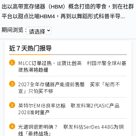
出以高带宽存储器（HBM）概念打造的零食，到在社群
平台以甜点比喻HBM4，再到以舞蹈形式科普半导...
期间浏览 :
近７天热门报导
MLCC订单过热、出货比创高 村田示警全球AI基
建热潮将趋缓
2027全年存储器产能提前售罄 买家「秘而不
宣」只怕买不够
英特尔EMIB良率达标 联发科第2代ASIC产品
2028准时量产
光进铜退更明确？ 联发科估SerDes 448G为铜
线「最终战场」