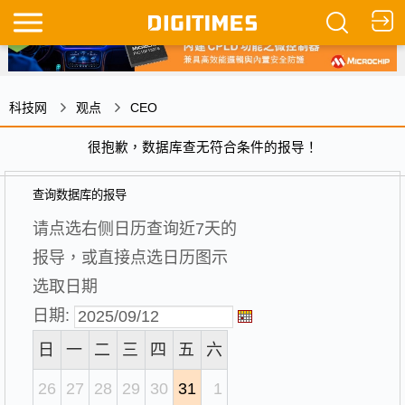
科技网
观点
CEO
很抱歉，数据库查无符合条件的报导！
查询数据库的报导
请点选右侧日历查询近7天的
报导，或直接点选日历图示
选取日期
日期:
日
一
二
三
四
五
六
26
27
28
29
30
31
1