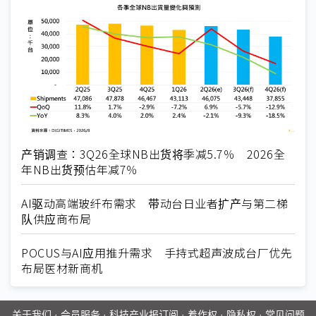
产销调查：3Q26全球NB出货将季减5.7％ 2026全
年NB出货预估年减7％
AI驱动高端玻纤布需求 带动台日业者扩产与第二梯
队供应商布局
POCUS与AI应用推升需求 手持式超声波成台厂优先
布局医材新商机
关于我们
·
会员服务
·
科技产业报订阅
·
着作权
·
隐私权
·
常见问题