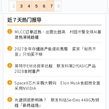
2
3
4
5
6
7
8
近７天热门报导
MLCC订单过热、出货比创高 村田示警全球AI基
建热潮将趋缓
2027全年存储器产能提前售罄 买家「秘而不
宣」只怕买不够
英特尔EMIB良率达标 联发科第2代ASIC产品
2028准时量产
SpaceX芯片采购大转向 Elon Musk舍超微全面
采用NVIDIA
光进铜退更明确？ 联发科估SerDes 448G为铜
线「最终战场」