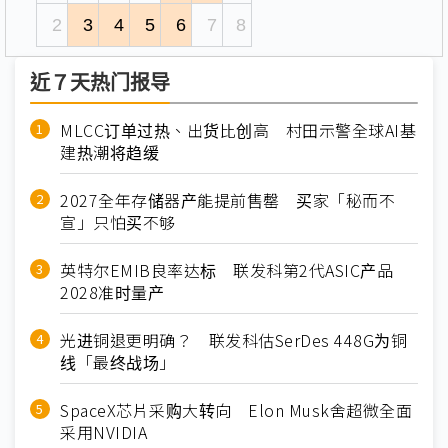
2
3
4
5
6
7
8
近７天热门报导
MLCC订单过热、出货比创高 村田示警全球AI基
建热潮将趋缓
2027全年存储器产能提前售罄 买家「秘而不
宣」只怕买不够
英特尔EMIB良率达标 联发科第2代ASIC产品
2028准时量产
光进铜退更明确？ 联发科估SerDes 448G为铜
线「最终战场」
SpaceX芯片采购大转向 Elon Musk舍超微全面
采用NVIDIA