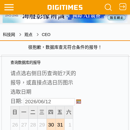
科技网
观点
CEO
很抱歉，数据库查无符合条件的报导！
查询数据库的报导
请点选右侧日历查询近7天的
报导，或直接点选日历图示
选取日期
日期:
日
一
二
三
四
五
六
26
27
28
29
30
31
1