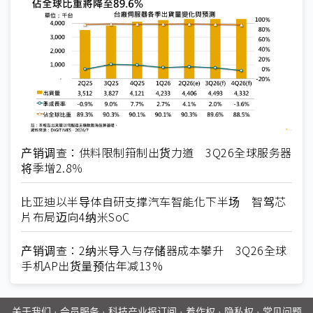
产销调查：供料限制箝制出货力道 3Q26全球服务器
将季增2.8％
比亚迪以半导体自研支撑汽车智能化下半场 智驾芯
片布局迈向4纳米SoC
产销调查：2纳米导入与存储器成本攀升 3Q26全球
手机AP出货量预估年减13%
关于我们
·
会员服务
·
科技产业报订阅
·
着作权
·
隐私权
·
常见问题