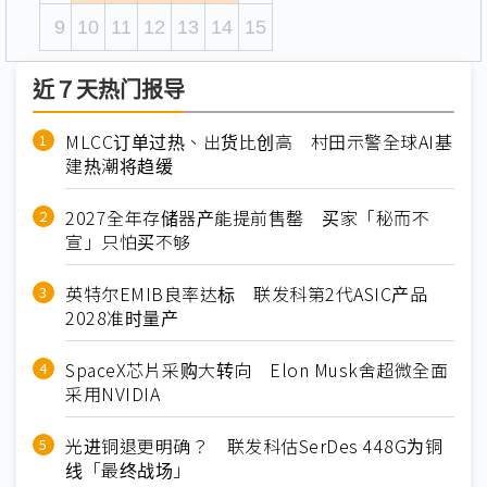
9
10
11
12
13
14
15
近７天热门报导
MLCC订单过热、出货比创高 村田示警全球AI基
建热潮将趋缓
2027全年存储器产能提前售罄 买家「秘而不
宣」只怕买不够
英特尔EMIB良率达标 联发科第2代ASIC产品
2028准时量产
SpaceX芯片采购大转向 Elon Musk舍超微全面
采用NVIDIA
光进铜退更明确？ 联发科估SerDes 448G为铜
线「最终战场」