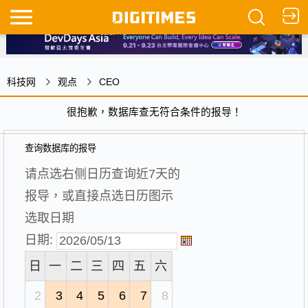
科技网
观点
CEO
很抱歉，数据库查无符合条件的报导！
查询数据库的报导
请点选右侧日历查询近7天的
报导，或直接点选日历图示
选取日期
日期:
日
一
二
三
四
五
六
2
3
4
5
6
7
8