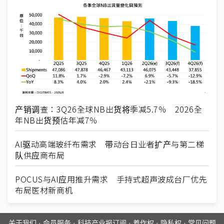
产销调查：3Q26全球NB出货将季减5.7％ 2026全
年NB出货预估年减7％
AI驱动高端玻纤布需求 带动台日业者扩产与第二梯
队供应商布局
POCUS与AI应用推升需求 手持式超声波成台厂优先
布局医材新商机
关于我们
·
会员服务
·
科技产业报订阅
·
着作权
·
隐私权
·
常见问题