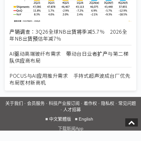
产销调查：3Q26全球NB出货将季减5.7％ 2026全
年NB出货预估年减7％
AI驱动高端玻纤布需求 带动台日业者扩产与第二梯
队供应商布局
POCUS与AI应用推升需求 手持式超声波成台厂优先
布局医材新商机
关于我们
·
会员服务
·
科技产业报订阅
·
着作权
·
隐私权
·
常见问题
·
人才招募
■
中文繁體版
■
English
下载新闻App