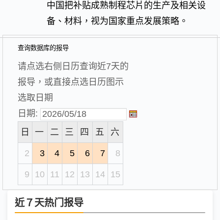
中国把补贴成熟制程芯片的生产及相关设
备、材料，视为国家重点发展策略。
查询数据库的报导
请点选右侧日历查询近7天的
报导，或直接点选日历图示
选取日期
日期:
日
一
二
三
四
五
六
2
3
4
5
6
7
8
9
10
11
12
13
14
15
近７天热门报导