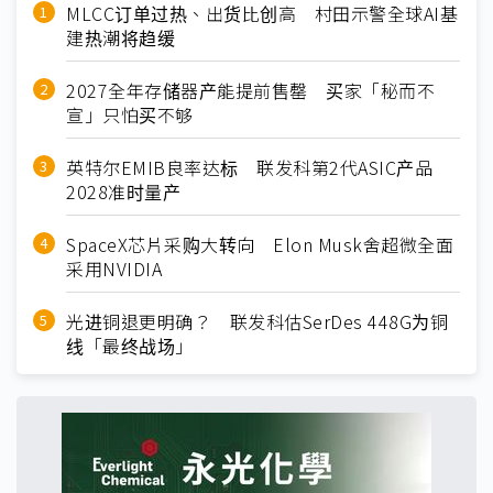
MLCC订单过热、出货比创高 村田示警全球AI基
建热潮将趋缓
2027全年存储器产能提前售罄 买家「秘而不
宣」只怕买不够
英特尔EMIB良率达标 联发科第2代ASIC产品
2028准时量产
SpaceX芯片采购大转向 Elon Musk舍超微全面
采用NVIDIA
光进铜退更明确？ 联发科估SerDes 448G为铜
线「最终战场」