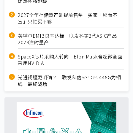
建热潮将趋缓
2027全年存储器产能提前售罄 买家「秘而不
宣」只怕买不够
英特尔EMIB良率达标 联发科第2代ASIC产品
2028准时量产
SpaceX芯片采购大转向 Elon Musk舍超微全面
采用NVIDIA
光进铜退更明确？ 联发科估SerDes 448G为铜
线「最终战场」