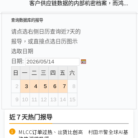
客户供应链数据的内部机密档案，而鸿...
查询数据库的报导
请点选右侧日历查询近7天的
报导，或直接点选日历图示
选取日期
日期:
日
一
二
三
四
五
六
2
3
4
5
6
7
8
9
10
11
12
13
14
15
近７天热门报导
MLCC订单过热、出货比创高 村田示警全球AI基