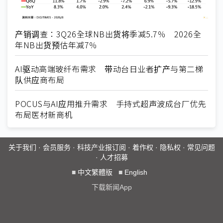
产销调查：3Q26全球NB出货将季减5.7％ 2026全
年NB出货预估年减7％
AI驱动高端玻纤布需求 带动台日业者扩产与第二梯
队供应商布局
POCUS与AI应用推升需求 手持式超声波成台厂优先
布局医材新商机
关于我们
·
会员服务
·
科技产业报订阅
·
着作权
·
隐私权
·
常见问题
·
人才招募
■
中文繁體版
■
English
下载新闻App