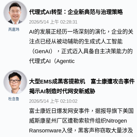
代理式AI转型：企业新典范与治理策略
2026/5/14 上午 02:28:31
芮嘉玮
AI的发展正经历一场深刻的演化，企业的关
注点已经从被动辅助的生成式人工智能
（GenAI），正式迈入具备自主决策能力的
代理式AI（Agentic
大型EMS成黑客提款机 富士康遭攻击事件
揭示AI制造时代网安新威胁
杜念鲁
2026/5/14 上午 02:10:02
富士康近日爆发网安事件，据报导旗下美国
威斯康星州厂区遭勒索软件组织Nitrogen
Ransomware入侵，黑客声称窃取大量涉及