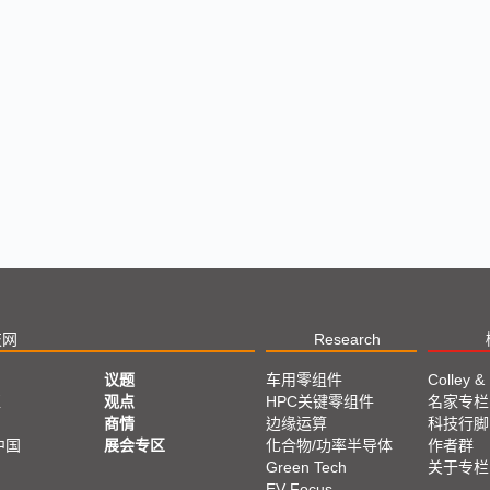
技网
Research
议题
车用零组件
Colley &
亚
观点
HPC关键零组件
名家专栏
商情
边缘运算
科技行脚
中国
展会专区
化合物/功率半导体
作者群
Green Tech
关于专栏
EV Focus