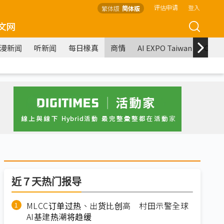
评估申请
登入
繁体版
简体版
文网
漫新闻
听新闻
每日椽真
商情
AI EXPO Taiwan
COM
近７天热门报导
MLCC订单过热、出货比创高 村田示警全球
AI基建热潮将趋缓