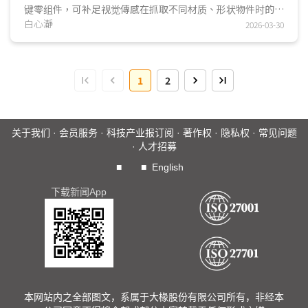
键零组件，可补足视觉傳感在抓取不同材质、形状物件时的不
足，提升灵巧手的抓取能力，因此受到人形机器人整...
白心瀞
2026-03-30
1
2
关于我们
·
会员服务
·
科技产业报订阅
·
著作权
·
隐私权
·
常见问题
·
人才招募
■
■
English
下载新闻App
本网站内之全部图文，系属于大椽股份有限公司所有，非经本