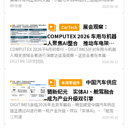
由大脑层主导多模态推理与任务規劃等代理AI类任务、小脑层
申作昊
2026-06-30
负责高频闭环控制与物理姿态平衡、末梢神经层处理器负责关
节控制与各式傳感器的传输。对于边缘AI芯片业者而言，短期
内大脑层因CUDA生态护城河不易直接进入市场，而具备车用
展会观察：
CarTech
技术的芯片业者、纳入HSB生态FPGA业者，更有机会在
COMPUTEX 2026 车用与机器
NVIDIA生态系中的小脑层与末梢神经获得更多合作机会。...
人聚焦AI整合 推动车电架
构、移动应用与运动控制加速
COMPUTEX 2026于6月初举行，DIGITIMES针对车用与机器
人相关领域业者进行深度访谈及观察。这些业者在本届
升级
COMPUTEX展示重点聚焦于AI与智能车发展方向、汽车架构
DIGITIMES研究团队
2026-06-12
与车内互连升级、移动应用与智能充电，以及机器人感知与运
动控制四大主轴，整体来看，各业者AI技术进展已由模型与算
力展示，进一步延伸至Physical AI自驾开发流程、智能座
中国汽车供应
车用零组件
舱、车联网、充电管理，以及机器人运动控制等场域应用，显
链新纪元 实体AI、舱驾融合
示智能车与机器人正朝系统整合与Physical AI落地方向发
展。...
成为产业升级双引擎
DIGITIMES亲临2026年北京车展后，明显感受中国汽车供应
链正透过AI进行新一轮产业升级，并以「实体AI」、「舱驾融
合」为最关键要素。实体AI于汽车产业应用主要在自驾领域，
江明谦
2026-06-10
目的是使自驾系统具备物理定律认知，以及自主推理能力，进