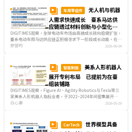
而提升驾驶表现，舱驾融合则是座舱体验升级的重要一环，透
过代理式AI架构实现座舱服务、辅助驾驶功能融合，建立更直
无人机与机器
车用零组件
觉的人机互动；整体看来，中国业者正透过AI串连整车功能服
人需求快速成长 臺系马达供
务，打造更便捷的移动体验。...
应链透过材料创新与小型化设
计加速布局
DIGITIMES观察，全球电动车市场由高速成长转向稳健扩张，
臺系电动车用马达供应链正积极寻求下一阶段成长动能。在企
业提升营运效率、AI技术发展与国防需求升温带动下，无人机
廖萱昀
2026-06-04
与机器人需求快速成长，进一步推升马达与关节模塊市场规
模；另一方面，因为电动车、无人机与机器人在马达模塊设计
与运作原理具高度共通性，致使臺系业者得以基于既有车用技
美系人形机器人
智能制造
术基础，透过材料创新、马达小型化与产能扩充，加速无人机
展开专利布局 已提前为在臺
与机器人等非车用市场布局。...
组装铺路
DIGITIMES观察，Figure AI、Agility Robotics与Tesla等三
家美系人形机器人指标业者，于2022~2024年间密集展开专
利布局，以关节设计为核心，其次为軟件布局。Figure AI强
白心瀞
2026-05-29
调整体关节架构、零组件模塊化与AI决策系统，试图加速量产
进程，且已展开在臺的设计专利布局；Agility Robotics以搬
运仓储货物为缺省应用场景，聚焦于下肢设计与安全机制，从
世界模型具备
CarTech
零组件延伸至整体机构设计；Tesla则凭借电动车厂资源，布