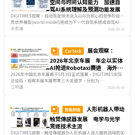
空间与时间认知能力 加速自
局手臂、视觉处理与充电系统。...
驾AI系统理解及预测功能发展
DIGITIMES观察，自动驾驶技术进入以AI为核心的竞争阶段，
而世界模型(world model)将成为下一代自驾系统或自驾AI系
统发展的重要关键。相较过去自驾系统仅具备傳感与反应能
余君涛
2026-05-21
力，世界模型有助于自驾AI系统同时具备空间与时间认知能
力，协助车辆理解当前道路环境，并预测未来场景变化与潜在
风险。随车厂与科技业者积极推进自驾技术，世界模型也逐渐
展会观察：
CarTech
成为下一代高端自驾发展的核心技术。...
2026年北京车展 车企以实体
AI抢进Robotaxi赛道 海外车
厂深化「在中为中」布局
2026年中国北京车展甫于5月3日正式落幕，DIGITIMES实际
访谈后，观察本届车展聚焦三大关键字，分别为
「Robotaxi」、「实体AI」以及「在中国，为中国」市场战
江明谦
2026-05-14
略，首...
人形机器人带动
智能制造
触觉傳感器发展 电学与光学
竞逐技术主流
DIGITIMES观察，触觉傳感器为人形机器人进入服务场域的关