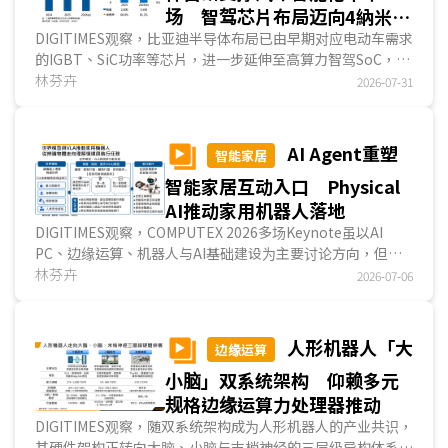
场 智驾芯片布局迈向4納米
SoC
DIGITIMES观察，比亚迪半导体布局已由早期对应电动车需求
的IGBT、SiC功率等芯片，进一步延伸至高算力智驾SoC，亦
反映其汽车事业正由电动化上半场走向智能化下半场。比亚迪
林芬卉
2026-07-31
凭借逾20年的芯片研发与制造基础，以及集团内庞大的整车
与智驾车出货规模，逐步强化车用芯片自研、自产与量产应用
能力；随璇玑A3进入车规级4納米规模化量产，其芯片布局由
AI Agent重塑
智能家居
功率控制走向智驾核心运算，未来亦具延伸至人形机器人等
智能家居互动入口 Physical
Physical AI应用的潜力。...
AI推动家用机器人落地
DIGITIMES观察，COMPUTEX 2026多场Keynote虽以AI
PC、边缘运算、机器人与AI基础建设为主要讨论方向，但从
智能家居领域观察，高通(Qualcomm)与恩智浦(NXP)分别提
林芬卉
2026-07-06
出两条值得关注的发展路径。高通以AI Agent切入家庭AI服
务，说明智能家居互动入口与端云协同架构变化；恩智浦则以
Physical AI与机器人控制架构切入，聚焦家用机器人由概念
人形机器人「大
边缘运算
展示走向实际部署的条件。整体而言，智能家居正由过去聯網
小脑」双系统架构 仰赖多元
与装置控制，进一步走向主动服务、多终端协同与实体AI应
用。...
规格边缘运算力处理器推动
DIGITIMES观察，随双系统架构成为人形机器人的产业共识，
其硬件架构正转向大脑、小脑与末梢神经的三层级异构体系，