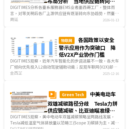
布局分析 当地供应链转向东
协 并探讨ASIC服務器组装趋
DIGITIMES分析各臺系服務器EMS业者墨西哥工厂，整体而
言，对等关税后各厂上游供应链有逐渐转向东协趋势，然臺湾
势
则在2025年受惠最大，多数EMS业者臺湾出货金额创...
周延
2026-01-13
各国政策以安全
物联网
警示应用作为突破口 降
低V2X产业协作门槛
DIGITIMES观察，近年汽车智能化的步调进展不一致，各大车
厂倾向优先投入L2自动驾驶辅助功能；反观车联网(V2X)部署
因为涉及多方共同协作，而陷入互相观望的局面，导入速度明
金西芷
2025-12-16
显落后L2系统。在此背景下，各国普遍做法为政府先行介入
来弭平协作落差，并以交通安全为政策优先方向，成为V2X应
用推动的主要突破口。...
中美电动车
Green Tech
双雄减碳路径分歧 Tesla力拼
供应链减碳、比亚迪瞄准绿电
及绿色转型
DIGITIMES观察，美中电动车双雄减碳策略呈两路线发展，
Tesla减低温室气体排放量以范畴三(Scope 3)碳排为主，减碳
策略涵盖全供应链，借此缓解整体碳排显著升高的压力...
DIGITIMES研究团队