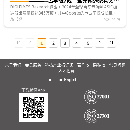
占率破7成 全光网通架构为关
键
DIGITIMES Research调查，2024年全球自研云端AI ASIC加
速器出货量将达345万颗，其中Google的市占率将成长至
74%。2024年下半将量产的Google最新第六代TPU v6...
翁书婷
2024-09-25
1
2
3
4
5
关于我们
·
会员服务
·
科技产业报订阅
·
著作权
·
隐私权
·
常见问题
·
人才招募
■
■
English
下载新闻App