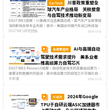
川普政策重塑全
CarTech
球汽车产业格局 关税壁垒
与自驾技术推动新变局
DIGITIMES观察，川普再次当选美国总统，其汽车产业政策将
深刻影响全球车企布局。其中，美国对中国汽车进口持续加征
高额关税，迫使中国车企转向新兴市场布局；而川普对...
DIGITIMES研究团队
2024-12-02
AI与高端自动
车用零组件
驾驶技术需求提升 美系业者
推高运算力自驾芯片
DIGITIMES Research观察，自动驾驶技术的发展由运算力、
演算法和数据共同驱动，其中高运算力的自驾芯片可强化自动
驾驶功能，加速高端自驾技术的发展。主要的美系自...
余君涛
2024-11-13
2024年Google
IC设计
TPU于自研云端ASIC加速器市