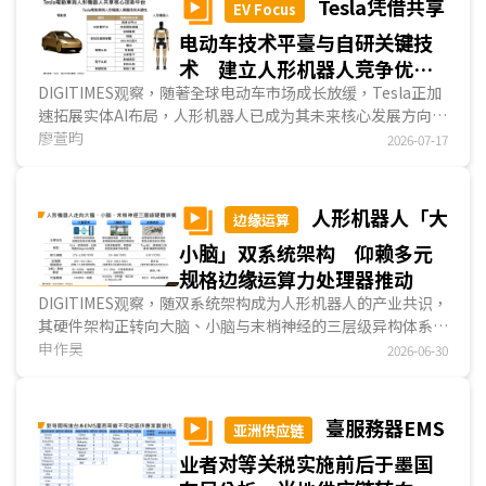
Tesla凭借共享
EV Focus
电动车技术平臺与自研关键技
术 建立人形机器人竞争优
势 扩大产能迈向规模量产
DIGITIMES观察，随著全球电动车市场成长放缓，Tesla正加
速拓展实体AI布局，人形机器人已成为其未来核心发展方向之
一。凭借电动车累积的技术平臺与关键技术自主研发...
廖萱昀
2026-07-17
人形机器人「大
边缘运算
小脑」双系统架构 仰赖多元
规格边缘运算力处理器推动
DIGITIMES观察，随双系统架构成为人形机器人的产业共识，
其硬件架构正转向大脑、小脑与末梢神经的三层级异构体系，
由大脑层主导多模态推理与任务規劃等代理AI类任务、小脑层
申作昊
2026-06-30
负责高频闭环控制与物理姿态平衡、末梢神经层处理器负责关
节控制与各式傳感器的传输。对于边缘AI芯片业者而言，短期
内大脑层因CUDA生态护城河不易直接进入市场，而具备车用
臺服務器EMS
亚洲供应链
技术的芯片业者、纳入HSB生态FPGA业者，更有机会在
业者对等关税实施前后于墨国
NVIDIA生态系中的小脑层与末梢神经获得更多合作机会。...