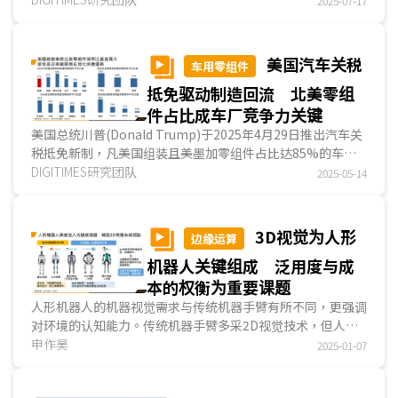
2025-07-17
美国汽车关税
车用零组件
抵免驱动制造回流 北美零组
件占比成车厂竞争力关键
美国总统川普(Donald Trump)于2025年4月29日推出汽车关
税抵免新制，凡美国组装且美墨加零组件占比达85%的车
款，首年即享关税全额抵免.....
DIGITIMES研究团队
2025-05-14
3D视觉为人形
边缘运算
机器人关键组成 泛用度与成
本的权衡为重要课题
人形机器人的机器视觉需求与传统机器手臂有所不同，更强调
对环境的认知能力。传统机器手臂多采2D视觉技术，但人形
机器人需透过3D视觉技术，方能以3D模型建立对周遭环...
申作昊
2025-01-07