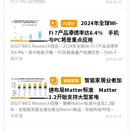
华硕、微星等业者皆可望推出3款以上支持Wi-Fi 7的...
DIGITIMES研究团队
2024-05-10
2024年全球Wi-
IC设计
Fi 7产品渗透率达6.4% 手机
与PC将是重点应用
DIGITIMES Research预估，2024年全球Wi-Fi 7产品渗透率
为6.4%，其中智能手機、PC因具备量产规模优势，为Wi-Fi 7
初期搭载的主力装置，芯片主要由高通(Qualcomm)...
简琮训
2024-03-28
智能家居业者加
智能家居
速布局Matter标准 Matter
1.2开始支持大型家电
DIGITIMES Research观察，随著Matter标准升级至1.2版
本，各智能家居业者纷推出Matter新品，积极布局市场，展
示Matter标准在智能家居应用的逐步深入，也意味著将触...
余君涛
2024-03-14