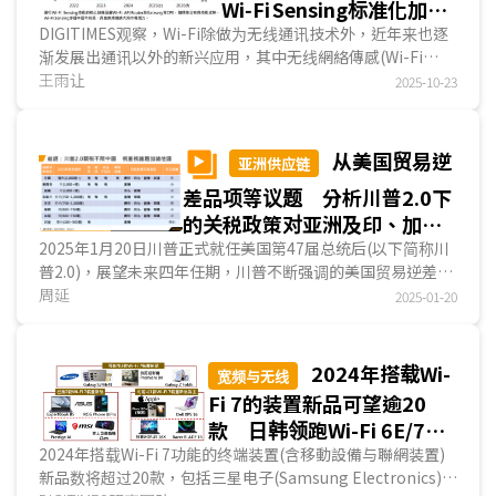
Wi‑Fi Sensing标准化加速
应用落地
DIGITIMES观察，Wi-Fi除做为无线通讯技术外，近年来也逐
渐发展出通讯以外的新兴应用，其中无线網絡傳感(Wi-Fi
Sensing)即是发展趋势之一，并成为2024~2025年全球...
王雨让
2025-10-23
从美国贸易逆
亚洲供应链
差品项等议题 分析川普2.0下
的关税政策对亚洲及印、加、
墨国影响
2025年1月20日川普正式就任美国第47届总统后(以下简称川
普2.0)，展望未来四年任期，川普不断强调的美国贸易逆差将
成为其关注的议题，让美国产生较大贸易逆差对象，将是...
周延
2025-01-20
2024年搭载Wi-
宽频与无线
Fi 7的装置新品可望逾20
款 日韩领跑Wi-Fi 6E/7与
5G协同组网
2024年搭载Wi-Fi 7功能的终端装置(含移動設備与聯網装置)
新品数将超过20款，包括三星电子(Samsung Electronics)、