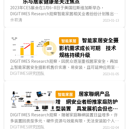
乐与居家健康是关注焦点
2023年CES展会在1月6~8日于美国拉斯维加斯举办，
DIGITIMES Research观察智能家居相关业者纷纷计划推出支
持Matter的新品，如三星(Samsung)、TP-Link、Aqara...
余君涛
2023-01-13
智能家居安全摄
智能家居
影机需求成长可期 技术
规格持续升级
DIGITIMES Research观察，因民众逐渐重视居家安全，再加
上智能家居安全摄影机售价实惠、易安装，且可延伸应用至宠
物、婴幼儿监控等因素，2021年全球销售已达7,190...
DIGITIMES研究团队
2023-01-05
居家聯網产品
智能家居
增 網安业者纷推家庭防护
型装置 具发展机会但也面
临威胁
DIGITIMES Research观察，随著家庭聯網装置日益增多，许
多装置因类型多元、硬件资源与效能有限，无法安装如个人电
脑上的标准防毒軟件，其信息安全性堪忧，此促使網安軟件业
DIGITIMES研究团队
2021-02-04