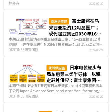
元。DIGITIMES Research观察，富士康电动车制造采用BOL
林芬卉
2022-09-30
(...
富士康将在马
亚洲供应链
来西亚投资12吋晶圆厂；
现代起亚集团2030年165
亿美元最大投资計劃在韓國
本期亚洲科技战情观察重点包括富士康于马来西亚投资12吋
晶圆厂，并在臺湾进行MOSFET投资布局；现代起亚启动集团
启动
2030年前共165亿美元最大投资計劃，首以韓國厂推动进...
DIGITIMES研究团队
2022-05-24
日本电装逐步布
亚洲供应链
局车用第三类半导体 以稳
定芯片供应；富士康集团与
印度Vedanta合作 助印度
本期亚洲科技战情主要观察日本电装(Denso)投资臺积电熊本
子公司Japan Advanced Semiconductor Manufacturing,
半导体自制；小鹏汽车经销
Inc.(JASM)布局车用第三类半导体，以稳定车用芯片供...
DIGITIMES研究团队
2022-02-22
与直营并行 扩展欧洲EV车
市