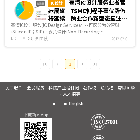
臺湾IC设计服务业者营
IC设计
运展望─TSMC制程平臺优势仍
将延续 跨业合作新型态挹注成
长动能
臺湾IC设计服务(IC Design Service)产业可区分为矽智财
(Silicon IP；SIP)、委托设计(Non-Recurring
Engineering；NRE)、制造服务(Turnkey Service) 3大业务
DIGITIMES研究团队
2012-02-01
领域。其中，矽智财领域业者初期多以晶圆代工制程所需标准
元件为研发主力...
1
关于我们
·
会员服务
·
科技产业报订阅
·
著作权
·
隐私权
·
常见问题
·
人才招募
■
■
English
下载新闻App