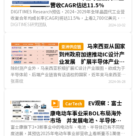
营收CAGR估达11.5%
DIGITIMES Research预估，2024~2029年全球晶圆代工业营
收复合年均成长率(CAGR)将达11.5%，上看2,700亿美元，
AI/HPC应用带动先进制程与先进封装需求强劲，是推...
DIGITIMES研究团队
2024-10-02
马来西亚从国家
亚洲供应链
到州政府加速推动IC设计产
业发展 扩展半导体产业链
话语权
除封测产业外，马来西亚积极扩展IC设计产业版图，欲成为于
半导体前、后端产业链皆有话语权的国家，近年来马来西亚颁
布多项国家层级、州政府层级的半导体产业相关政策，...
张嘉纹
2024-06-28
EV观察：富士
CarTech
康电动车事业采BOL布局海外
市场 并发展电池、半导体满
足供应链客户需求
富士康旗下3+3新事业中的电动车、电池、半导体已有不同程
度进展，其预估2025年电动车事业部营收上看新臺币1萬億