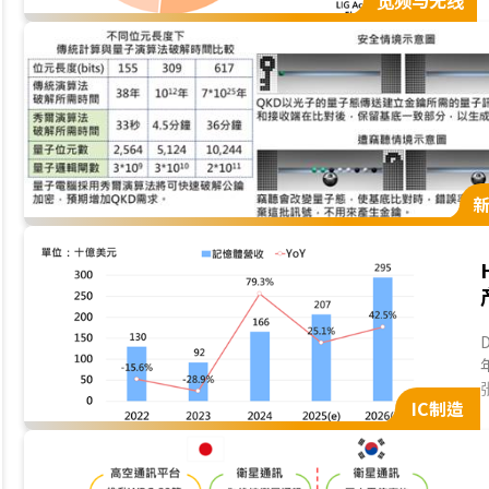
宽频与无线
(
势
IC制造