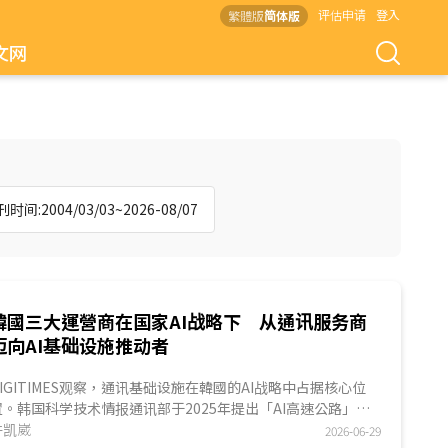
评估申请
登入
繁體版
简体版
文网
时间:2004/03/03~2026-08/07
韓國三大運營商在国家AI战略下 从通讯服务商
迈向AI基础设施推动者
DIGITIMES观察，通讯基础设施在韓國的AI战略中占据核心位
置。韩国科学技术情报通讯部于2025年提出「AI高速公路」战
略，将移動通讯、有线光纤、海底电缆与低轨卫星等四层通讯架
许凯崴
2026-06-29