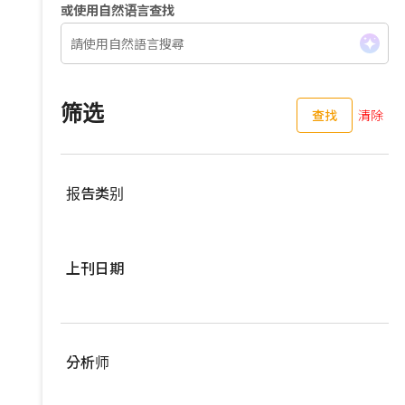
或使用自然语言查找
筛选
查找
清除
报告类别
服務器
上刊日期
亚洲供应链
车用零组件
过去三个月
EV Focus
过去六个月
分析师
宽频与无线
过去一年