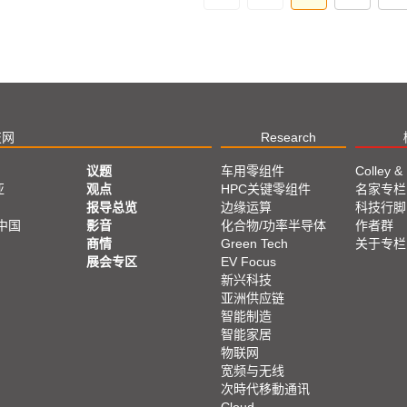
技网
Research
议题
车用零组件
Colley &
亚
观点
HPC关键零组件
名家专栏
报导总览
边缘运算
科技行脚
中国
影音
化合物/功率半导体
作者群
商情
Green Tech
关于专栏
展会专区
EV Focus
新兴科技
亚洲供应链
智能制造
智能家居
物联网
宽频与无线
次時代移動通讯