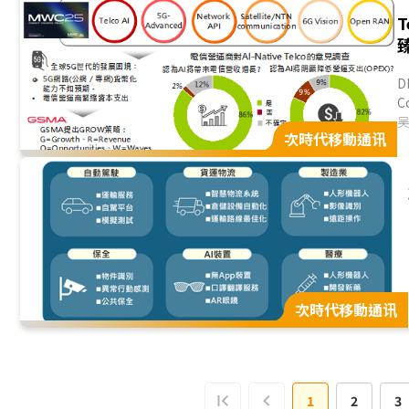
T
D
C
术
次時代移動通讯
次時代移動通讯
1
2
3