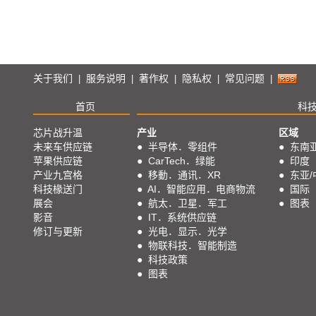
关于我们
服务说明
著作权
隐私权
常见问题
|
|
|
|
|
首页
科
芯片战升温
产业
区域
未来车供应链
●
半导体．零组件
●
东南
苹果供应链
●
CarTech．绿能
●
印度
产业九宫格
●
移動．通讯．XR
●
东亚/
科技椽送门
●
AI．智能应用．电商物流
●
国际
展会
●
航太．卫星．军工
●
图表
影音
●
IT．系统供应链
修订与更新
●
光电．显示．光学
●
物联科技．智能制造
●
科技政策
●
图表