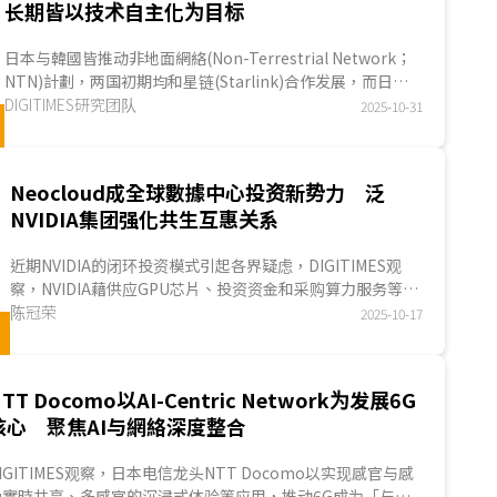
长期皆以技术自主化为目标
日本与韓國皆推动非地面網絡(Non-Terrestrial Network；
NTN)計劃，两国初期均和星链(Starlink)合作发展，而日本
于手机直连卫星通讯服务进展较韓國快速。为维持卫星通...
DIGITIMES研究团队
2025-10-31
Neocloud成全球數據中心投资新势力 泛
NVIDIA集团强化共生互惠关系
近期NVIDIA的闭环投资模式引起各界疑虑，DIGITIMES观
察，NVIDIA藉供应GPU芯片、投资资金和采购算力服务等方
式，扶植新兴GPU云端业者，凸显与NVIDIA关系密切...
陈冠荣
2025-10-17
TT Docomo以AI-Centric Network为发展6G
核心 聚焦AI与網絡深度整合
IGITIMES观察，日本电信龙头NTT Docomo以实现感官与感
受實時共享、多感官的沉浸式体验等应用，推动6G成为「与人