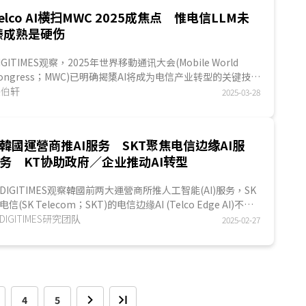
elco AI横扫MWC 2025成焦点 惟电信LLM未
臻成熟是硬伤
IGITIMES观察，2025年世界移動通讯大会(Mobile World
ongress；MWC)已明确揭橥AI将成为电信产业转型的关键技
，同时也是协助电信产业在后5G時代提高網絡...
吴伯轩
2025-03-28
韓國運營商推AI服务 SKT聚焦电信边缘AI服
务 KT协助政府／企业推动AI转型
DIGITIMES观察韓國前两大運營商所推人工智能(AI)服务，SK
电信(SK Telecom；SKT)的电信边缘AI (Telco Edge AI)不仅
运用AI提升網絡效率，还将提供机房闲置空间...
DIGITIMES研究团队
2025-02-27
4
5