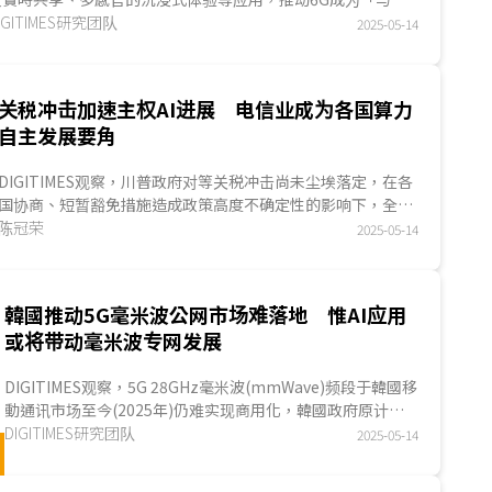
深度融合的资通讯技术」为目标，积极投入太赫兹...
IGITIMES研究团队
2025-05-14
关税冲击加速主权AI进展 电信业成为各国算力
自主发展要角
DIGITIMES观察，川普政府对等关税冲击尚未尘埃落定，在各
国协商、短暂豁免措施造成政策高度不确定性的影响下，全球
AI服务市场发展仍垄罩供应链可能中断的阴霾，因此...
陈冠荣
2025-05-14
韓國推动5G毫米波公网市场难落地 惟AI应用
或将带动毫米波专网发展
DIGITIMES观察，5G 28GHz毫米波(mmWave)频段于韓國移
動通讯市场至今(2025年)仍难实现商用化，韓國政府原计划
扶植第四家电信营运商Stage X将5G毫米波应用于地铁...
DIGITIMES研究团队
2025-05-14