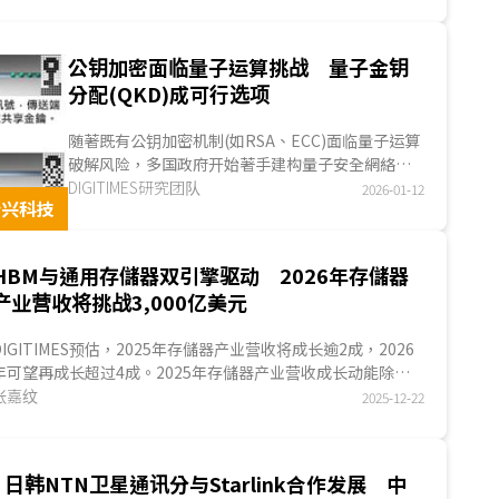
构，同步提升至AI规格，并以2030年取得全球6G及AI網絡市场
20%占有率为目标。在此政策框架下，三大电信营运商SK电信
SK Telecom；SKT)、韩国电信(Korea Telecom；KT)与LG
公钥加密面临量子运算挑战 量子金钥
U+从营收承压的内需业者，集体升级为国家AI主权的执行载
分配(QKD)成可行选项
体。对照全球多数運營商，多以个别摸索的方式推进AI转型，韓
國则展现出电信业集体升级的政策与产业协同转型的AI发展态
随著既有公钥加密机制(如RSA、ECC)面临量子运算
。...
破解风险，多国政府开始著手建构量子安全網絡
(QSN)，以确保網安机制不受量子运算威胁。量子金
DIGITIMES研究团队
2026-01-12
新兴科技
钥分配(QKD)因具备可侦测窃听的特性，且技术成
熟、设备可与既有电信網絡整合，成为目前最普遍
导入验证的量子安全技术。...
HBM与通用存儲器双引擎驱动 2026年存儲器
产业营收将挑战3,000亿美元
DIGITIMES预估，2025年存儲器产业营收将成长逾2成，2026
年可望再成长超过4成。2025年存儲器产业营收成长动能除来
自HBM需求，也受惠通用型DRAM及NAND Flash产品涨价潮的
张嘉纹
2025-12-22
带动，此趋势将延续至2026年，另一方面，由于2026年HBM
市场竞争加剧，存儲器业者产品布局将著重在GDDR7、HBF
等；此外，全球存儲器产能分配与建置，也将成为业者维系竞
日韩NTN卫星通讯分与Starlink合作发展 中
争优势的考验。...