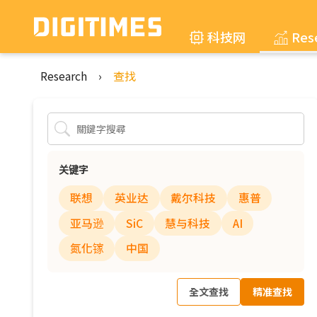
科技网
Res
Research
›
查找
关键字
联想
英业达
戴尔科技
惠普
亚马逊
SiC
慧与科技
AI
氮化镓
中国
全文查找
精准查找