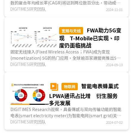
数的复合年均成长率(CAGR)将达到两位数百分比，带动成长
的动能包括3GPP持续优化卫星直连(Direct to Dev...
DIGITIMES研究团队
2024-11-01
FWA助力5G变
宽频与无线
现 T-Mobile已实现、印
度仍面临挑战
固定无线接入(Fixed Wireless Access；FWA)成为变现
(monetization) 5G的热门应用，全球逾百家運營商推出5G
FWA服务，2024年5G FWA用户将达5,700万，并将于20...
DIGITIMES研究团队
2024-09-13
智能电表蜂巢式
物联网
LPWA通讯占比增 衍生服务
多元发展
DIGITIMES Research观察，具备傳感与双向传输功能的智能
电表(smart electricity meter)为智能电网(smart grid)关键
组成，预期全球智能电表年出货量从2023年的1.19...
DIGITIMES研究团队
2024-07-02