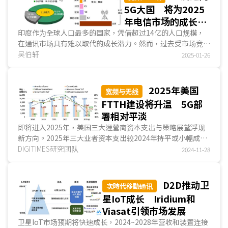
5G大国 将为2025
年电信市场的成长风
口
印度作为全球人口最多的国家，凭借超过14亿的人口规模，
在通讯市场具有难以取代的成长潜力。然而，过去受市场竞争
者数量过多、电信基础建设薄弱、政策执行不力等多种因...
吴伯轩
2025-01-26
2025年美国
宽频与无线
FTTH建设将升温 5G部
署相对平淡
即将进入2025年，美国三大運營商资本支出与策略展望浮现
新方向。2025年三大业者资本支出较2024年持平或小幅成
长，且皆聚焦光纤到府(FTTH)，AT&T计划在2025年...
DIGITIMES研究团队
2024-11-28
D2D推动卫
次時代移動通讯
星IoT成长 Iridium和
Viasat引领市场发展
卫星IoT市场预期将快速成长，2024~2028年营收和装置连接