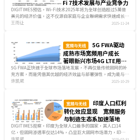
Fi 7技术发展与产业竞争力
DIGITIMES预估，Wi-Fi技术2025年将为全球创造超过5萬億
美元的经济价值，这不仅源自家庭与企业聯網需求快速成长，
也反映智能制造、数据传输、串流平臺、混合协作模式与多样
王雨让
2025-11-24
化IoT终端装置对成本效率、帶寬弹性与高速稳定聯網的依赖
程度。Wi-Fi角色已由「網絡替代方案」转变为支撑各类數字
服务与跨平臺數據流动的核心连接技术，而6GHz频谱资源的
5G FWA驱动
宽频与无线
配置，将影响Wi-Fi是否为持续深化跨场景应用的主要數據传
成熟市场宽频用户成长
输媒介，也将影响各国在Wi-Fi技术的演进与在全球Wi-Fi产业
著眼新兴市场4G LTE用户
价值链中的位置。...
转移
5G FWA正快速于全球市场落地发展，不再仅是传统固网的补
充方案，而是凭借其优越的经济效益与部署弹性，成为能与光
纤、电缆并驾齐驱的主流接取技术。全球5G FWA市场...
许凯崴
2025-10-29
印度人口红利
宽频与无线
转化效应显现 宽频服务
与制造生态系加速落地
DIGITIMES观察，印度为全球人口最多的国家，其人口14
亿，但固网渗透率仅达14%，凸显巨大固网市场潜力，印度
固网市场正迎来关键转折点。印度将跃升为全球第二大光纤
许凯崴
2025-07-31