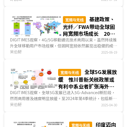
宽...
基建政策、
宽频与无线
光纤／FWA带动全球固
网宽频市场成长 2025
年美国固网版图走向白
DIGITIMES观察，4G/5G移動通讯技术商用以来，虽然持续推
升全球移動用户市场规模，但固网宽频依然展现出稳健的成长
热化竞争
动能。观察近五年(2020~2024年)固网宽频用户数新...
吴伯轩
2025-06-19
全球5G发展放
宽频与无线
缓 惟川普新关税政策或
有利中系业者扩张海外市
场
DIGITIMES观察，全球5G发展已进入5G-Advanced新阶段，
然而商用普及速度明显放缓。至2024年第4季统计，包括新增
5G商转網絡数量、5G用户数年成长率、新增5G基...
吴伯轩
2025-04-30
印度迈向
宽频与无线