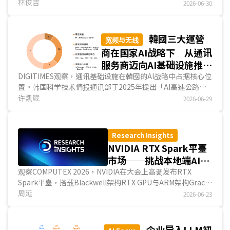
的苹果迎头赶上竞争者。DIGITIMES认为，相较于...
林俊吉
2026-06-30
韓國三大運營
宽频与无线
商在国家AI战略下 从通讯
服务商迈向AI基础设施推动
者
DIGITIMES观察，通讯基础设施在韓國的AI战略中占据核心位
置。韩国科学技术情报通讯部于2025年提出「AI高速公路」
战略，将移動通讯、有线光纤、海底电缆与低轨卫星等四层通
许凯崴
2026-06-29
讯架构，同步提升至AI规格，并以2030年取得全球6G及AI網
絡市场20%占有率为目标。在此政策框架下，三大电信营运
商SK电信(SK Telecom；SKT)、韩国电信(Korea
Research Insights
Telecom；KT)与LG U+从营收承压的内需业者，集体升级为
NVIDIA RTX Spark平臺
国家AI主权的执行载体。对照全球多数運營商，多以个别摸索
市场──挑战本地端AI代
的方式推进AI转型，韓國则展现出电信业集体升级的政策与产
理人的美好愿景与现实
观察COMPUTEX 2026，NVIDIA在大会上高调发布RTX
业协同转型的AI发展态势。...
Spark平臺，搭载Blackwell架构RTX GPU与ARM架构Grace
CPU，并以Windows操作系統为基础，主打本地端AI代理人
周延
2026-06-23
应用。这款产品的问世，代表NVIDIA试图透过消费性NB硬件
的時代升级，将AI代理人能力从云端拉回消费级用户手上，打
造「个人化AI工作站」的新市场想像。...
企业导入LLM初