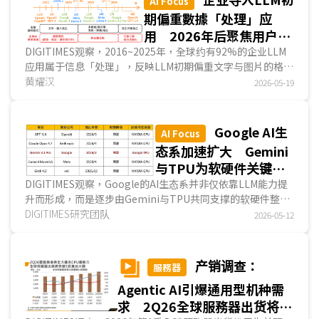
AI Focus
期偏重數據「处理」应
用 2026年后聚焦用户
「互动」与任务「执行」
DIGITIMES观察，2016~2025年，全球约有92%的企业LLM
应用属于信息「处理」，反映LLM初期偏重文字与图片的格
式；自2026年起，LLM朝「自主代理」发展后，企业应用将
黄耀汉
2026-05-19
由信息处理，进化至任务分解与执行自动化；预计至
2026~2028年，跨主体互动类应用因成本递减，市场将进入
成长期；然而2028年后，企业对话机器人的主要应用热区将
Google AI生
AI Focus
聚焦于定制化B2B型与规模化B2C型市场，而应用热区即意味
态系加速扩大 Gemini
AI的发展趋势从信息助理，将转型为具备决策力与执行力。...
与TPU为软硬件关键支
柱
DIGITIMES观察，Google的AI生态系并非仅依靠LLM能力提
升而形成，而是逐步由Gemini与TPU共同支撑的软硬件整合
架构而建立。其中，Gemini为軟件端的关键支柱，负责串联
DIGITIMES研究团队
2026-05-12
应用、平臺与服务入口，推动生成式AI能力快速渗透至
Google既有产品体系；TPU则作为硬件端的关键支柱，承接
模型训练与推论所需的底层算力需求，强化Google对AI基础
产销调查：
服務器
设施的掌握度。...
Agentic AI引爆通用型机种需
求 2Q26全球服務器出货将破