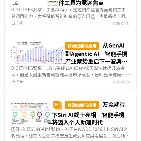
件工具为竞逐焦点
DIGITIMES观察，工业AI Agent透过自然语言界面与自主工
具调用能力，大幅降低智能制造的导入门槛，也重新提升既有
工业軟件的使用效率。NVIDIA与西门子分别凭借不同...
白心瀞
2026-07-27
从GenAI
移動設備与应用
到Agentic AI 智能手機
产业蓄势重启下一波典范
转移
DIGITIMES观察，5G与生成式AI(GenAI)虽然快速提升渗透
率，但是未能重新带动智能手機市场成长，反映出单纯硬件升
级与功能强化已难创造新的换机需求。从2026年G...
吴伯轩
2026-06-30
万众期待
移動設備与应用
下Siri AI终于亮相 智能手機
将迈入个人助理时代
历经1年延宕的进化版Siri，终于在WWDC 2026上以Siri AI之
名亮相，让在大型语言模型及生成式AI应用发展处于落后地位