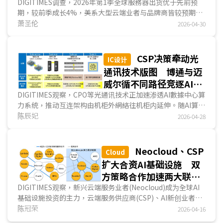
500万臺大关
DIGITIMES调查，2026年第1季全球服務器出货优于先前预
期，较前季成长4%，美系大型云端业者与品牌商皆较预期表
现更佳，Anthropic的Claude Code与OpenClaw等Agentic
萧圣伦
2026-04-30
AI工具的流行不但加速了GPU与ASIC在Token产出的耗用，
其自动化过程中的任务协调、工具调用则需大量依赖CPU，使
云端业者将出货重心转向通用型服務器。品牌商方面，来自二
CSP决策牵动光
IC设计
线云端业者的AI与通用型服務器订单增长强劲，传统企业客户
通讯技术版图 博通与迈
亦因服務器涨价及Agentic AI布局需求而启动换机，以上皆造
威尔循不同路径竞逐AI互
成第1季出货优于预期。...
连影响力
DIGITIMES观察，CPO等光通讯技术正加速渗透AI數據中心算
力系统，推动互连架构由机柜外網絡往机柜内延伸。随AI算力
产品交付形态已提升至机柜级系统架构，數據传输瓶颈促使光
陈辰妃
2026-04-28
通讯技术由Scale-across逐步走向Scale-in，CPO、
LPO/LRO等技术也使光电整合能力成为供应链竞争變量。博
通以定制化ASIC、交换芯片与高速I/O切入多层互连；迈威尔
Neocloud、CSP
Cloud
则以DSP、光模塊与高速连接元件为核心，透过收购与平臺合
扩大合资AI基础设施 双
作，扩大布局。后续版图仍取决于技术成熟度、架构标准与
方策略合作加速两大联盟
CSP部署决策。...
网成形
DIGITIMES观察，新兴云端服务业者(Neocloud)成为全球AI
基础设施投资的主力，云端服务供应商(CSP)、AI新创业者日
益仰赖与Neocloud合作，分摊巨额投资金额和风险，同时缩
陈冠荣
2026-04-16
短自建數據中心的冗长时程；此外，Neocloud扩大与CSP签