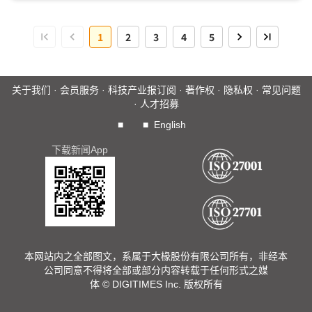
订长期合约，有助Neocloud确保营收稳定成长、降低公司投
资人的投资不确定性，甚至吸引未来新投资人注资等，预期在
1
2
3
4
5
庞大AI算力商机、业者竞争压力影响下，Neocloud与CSP合
纵连横将变动剧烈，Neocloud有望成为AI硬件供应链的关键
客户。...
关于我们
·
会员服务
·
科技产业报订阅
·
著作权
·
隐私权
·
常见问题
·
人才招募
■
■
English
下载新闻App
本网站内之全部图文，系属于大椽股份有限公司所有，非经本
公司同意不得将全部或部分内容转载于任何形式之媒
体 © DIGITIMES Inc. 版权所有