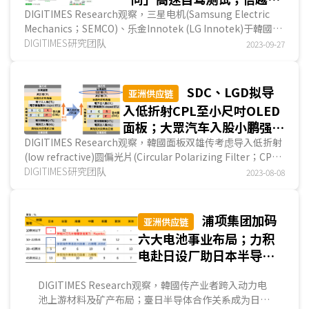
学携冲电气开发氮化镓磊晶
DIGITIMES Research观察，三星电机(Samsung Electric
Mechanics；SEMCO)、乐金Innotek (LG Innotek)于韓國最
大的印刷电路板(PCB)展KPCA (Korea Electro...
DIGITIMES研究团队
2023-09-27
SDC、LGD拟导
亚洲供应链
入低折射CPL至小尺吋OLED
面板；大眾汽车入股小鹏强化
中国市场竞争力；日产投资雷
DIGITIMES Research观察，韓國面板双雄传考虑导入低折射
(low refractive)圆偏光片(Circular Polarizing Filter；CPL)
诺电动车新事业
至小尺吋OLED面板，以提升发光效率，但成本...
DIGITIMES研究团队
2023-08-08
浦项集团加码
亚洲供应链
六大电池事业布局；力积
电赴日设厂助日本半导体
振兴；中国车企收购海外
DIGITIMES Research观察，韓國传产业者跨入动力电
车厂扩大全球布局
池上游材料及矿产布局；臺日半导体合作关系成为日本