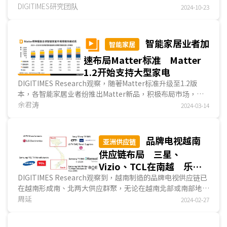
电子零组件供应链业者动态则集中于东南亚，在这个...
DIGITIMES研究团队
2024-10-23
焦中印度、美墨
智能家居业者加
智能家居
速布局Matter标准 Matter
1.2开始支持大型家电
DIGITIMES Research观察，随著Matter标准升级至1.2版
本，各智能家居业者纷推出Matter新品，积极布局市场，展
示Matter标准在智能家居应用的逐步深入，也意味著将触...
余君涛
2024-03-14
品牌电视越南
亚洲供应链
供应链布局 三星、
Vizio、TCL在南越 乐
金、Sony、夏普在北越
DIGITIMES Research观察到，越南制造的品牌电视供应链已
在越南形成南、北两大供应群聚，无论在越南北部或南部地
区，最早且产量最大的业者均为韩系业者，南部是三星...
周延
2024-02-27