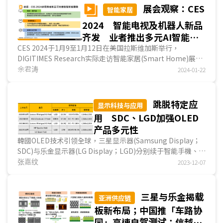
展会观察：CES
智能家居
2024 智能电视及机器人新品
齐发 业者推出多元AI智能生
活方案
CES 2024于1月9至1月12日在美国拉斯维加斯举行，
DIGITIMES Research实际走访智能家居(Smart Home)展
区，各智能家居业者以提升居家体验为展出主轴，并以透明电
余君涛
2024-01-22
视...
跳脱特定应
显示科技与应用
用 SDC、LGD加强OLED
产品多元性
韓國OLED技术引领全球，三星显示器(Samsung Display；
SDC)与乐金显示器(LG Display；LGD)分别续于智能手機、电
视应用位居龙头地位，近来更是加紧脚步发展IT应...
张嘉纹
2023-12-07
三星与乐金揭载
亚洲供应链
板新布局；中国推「车路协
同」高速自驾测试；信越化