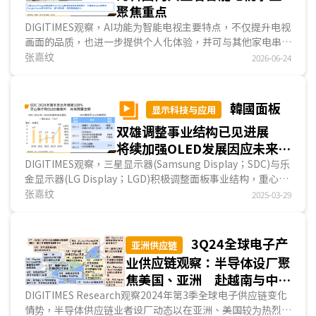
聚焦重点
DIGITIMES观察，AI功能为智能电视主要特点，不仅提升电视
画面的品质，也进一步提供个人化体验，并可与其他家电串联
成为智能家居一环。就韓國两大电视业者三星电子(Samsung
张嘉纹
2026-06-24
Electronics)与乐金电子(LG Electronics)而言，硬件以外也
是布局领域。两业者除藉AI技术提升影像与音效表现外，也提
供针对运动赛事的观看模式与个人化体验的服务，如提升互动
韓國面板
显示科技与应用
性的查找功能与跨模型AI查找功能，在在凸显智能电视不只是
双雄调整事业结构已见进展
传递内容的设备，更是集结娱乐、信息与AI互动的平臺。...
将续加强OLED发展因应未来动
能
DIGITIMES观察，三星显示器(Samsung Display；SDC)与乐
金显示器(LG Display；LGD)积极调整面板事业结构，重心皆
已转向OLED。就2024年而言，SDC中大尺吋营益...
张嘉纹
2025-03-29
3Q24全球电子产
亚洲供应链
业供应链观察：半导体设厂聚
焦美国、亚洲 赴越南与中国
投资分以电子零组件与面板业
DIGITIMES Research观察2024年第3季全球电子供应链变化
情势，半导体供应链业者设厂动态以在亚洲、美国较为热烈；
为主 手机、服務器EMS聚