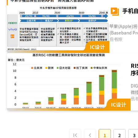
手机
苹果(Apple
(Baseband
短少，积极拓展
翁书婷
IC设计
R
序
DI
微控
者
翁
IC设计
RI
离美
1
2
3