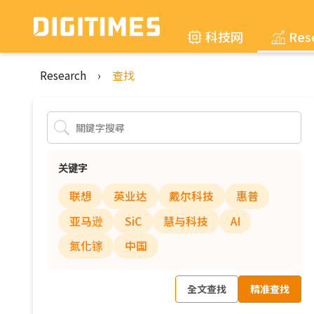
科技网
Res
Research
›
查找
关键字
联想
英业达
戴尔科技
惠普
亚马逊
SiC
慧与科技
AI
氮化镓
中国
全文查找
精准查找