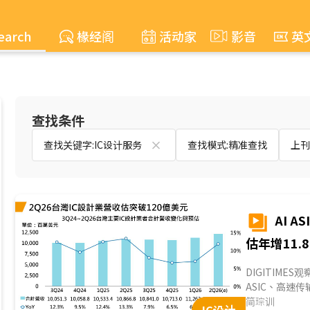
earch
椽经阁
活动家
影音
英
查找条件
查找关键字:IC设计服务
查找模式:精准查找
上刊时
AI 
估年增11.
DIGITIME
ASIC、高速
高度集中于少数
简琮训