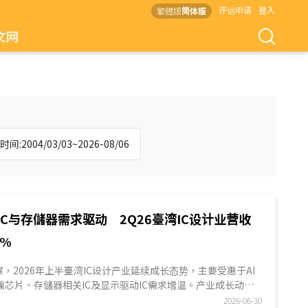
评估申请
登入
繁體版
简体版
文网
间:2004/03/03~2026-08/06
ASIC与存儲器需求驱动 2Q26臺湾IC设计业营收
8%
S观察，2026年上半臺湾IC设计产业延续成长态势，主要受惠于AI
传输芯片、存儲器相关IC及显示驱动IC需求增温。产业成长动能
巨头，前十大IC设计业者合计营收占整体营收约75%，显示
2026-06-30