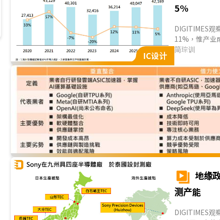
5%
DIGITIME
11%，惟产
与PC为主，2
简琮训
IC设计
给持续供不应
整体成长动能趋缓
地缘
测产能
DIGITIMES观