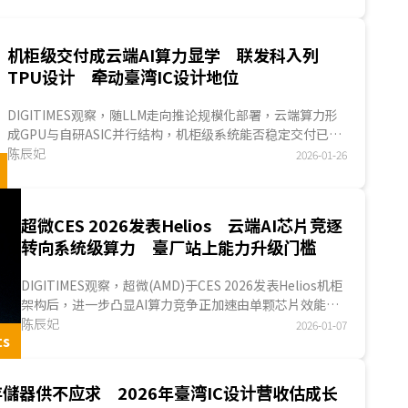
优势持续向大型业者集中。展望2026年第2季，在AI ASIC专
相关IC需求持续强劲，以及显示驱动IC市场回温带动下，臺湾
营收可望突破120亿美元，年增11.8%。...
机柜级交付成云端AI算力显学 联发科入列
TPU设计 牵动臺湾IC设计地位
DIGITIMES观察，随LLM走向推论规模化部署，云端算力形
成GPU与自研ASIC并行结构，机柜级系统能否稳定交付已同
步升级为竞争焦点。Google于TPU v7時代强化双设计服务
陈辰妃
2026-01-26
体系，显示其策略重心前移至系统工程管理与供应调度。在
此趋势下，臺湾
IC设计服务
角色进入重构阶段，除既有芯片
设计能力外，工程优化、产能协调与系统整合的重要性同步
超微CES 2026发表Helios 云端AI芯片竞逐
放大，能否顺势切入高端云端AI算力体系，将直接影响其后
转向系统级算力 臺厂站上能力升级门槛
续产业位置。...
DIGITIMES观察，超微(AMD)于CES 2026发表Helios机柜
架构后，进一步凸显AI算力竞争正加速由单颗芯片效能，
上移至系统级算力的交付层级。从NVIDIA最先推出GB20...
陈辰妃
2026-01-07
ts
儲器供不应求 2026年臺湾IC设计营收估成长