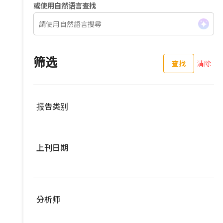
或使用自然语言查找
筛选
查找
清除
报告类别
服務器
上刊日期
亚洲供应链
车用零组件
过去三个月
EV Focus
过去六个月
分析师
宽频与无线
过去一年