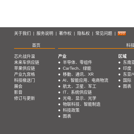
关于我们
服务说明
著作权
隐私权
常见问题
|
|
|
|
|
首页
科
芯片战升温
产业
区域
未来车供应链
●
半导体．零组件
●
东南
苹果供应链
●
CarTech．绿能
●
印度
产业九宫格
●
移動．通讯．XR
●
东亚/
科技椽送门
●
AI．智能应用．电商物流
●
国际
展会
●
航太．卫星．军工
●
图表
影音
●
IT．系统供应链
修订与更新
●
光电．显示．光学
●
物联科技．智能制造
●
科技政策
●
图表