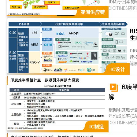
IDM)于日本
组「Chip 4」半
DIGITIMES研
亚洲供应链
R
生
DI
续
发展
陈
IC设计
印度
解
根据印度电子暨半
年均成长率(C
DIGITIMES R
DIGITIMES研
IC制造