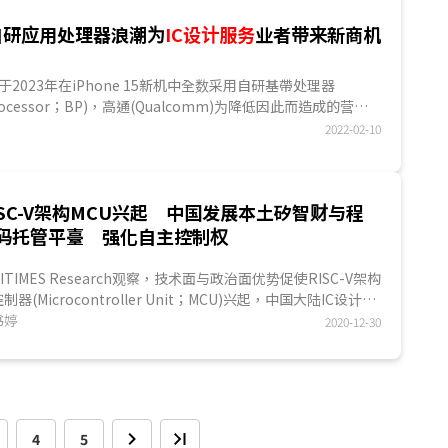
自研应用处理器浪潮为
IC设计服务
业者带来新商机
)将于2023年在iPhone 15新机中全数采用自研基帶处理器
 Processor；BP)，高通(Qualcomm)为降低因此而造成的营收
射频前端、物联...
2022-02-10
ISC-V架构MCU兴起 中国发展本土矽智财与程
码托管平臺 强化自主控制权
GITIMES Research观察，技术面与政治面优势促使RISC-V架构
制器(Microcontroller Unit；MCU)兴起，中国大陆IC设计业
采用度高；而为确保芯片设计自主控制权，中国致力发展本土
书婷
2020-12-30
SC-V矽智财与开源程序码托管平臺，并促RISC-V基金会总部迁
国...
4
5