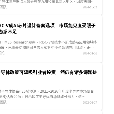
的半导体生产据点大致分布在九州和东北两大地区。因应美国筹
导体...
究团队
2024-11-29
ISC-V成AI芯片设计备案选项 市场能见度受限于
态系不足
GITIMES Research观察，RISC-V随技术不断成熟及应用领域持
拓展，已由最初物联网与嵌入式等中小型系统应用阶段，正式
到云端數據中心及AI等高端加速运算领...
辰妃
2024-08-26
半导体政策可望吸引业者投资 然仍有诸多课题待
导体协会(IESA)预测，2021~2026年印度半导体市场复合
AGR)估近20%，显示印度半导体市场具成长潜力，然
esearch观察，外...
究团队
2022-06-17