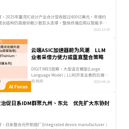
S观察，2025年臺湾IC设计产业合计营收超过400亿美元，年增约
业成长结构仍高度仰赖少数巨头支撑，整体终端应用以智能手機
025年两大终端出货量仅呈温和成长。展望2026年，在存儲器供
2025-12-29
求的情况下，消费性电子产品出货受阻，预期臺湾IC设计产业
。...
云端ASIC加速器蔚为风潮 LLM
业者采借力使力或垂直整合策略
DIGITIMES观察，大型语言模型(Large
Language Model；LLM)开发业者的云端
ASIC加速器策略将朝两极发展，对多数中小
翁书婷
2025-04-14
AI Focus
型AI业者而言，开发ASIC加速器门槛高，与
其投...
政治促日系IDM群聚九州、东北 优先扩大东协封
察，日系整合元件制造厂(Integrated device manufacturer；