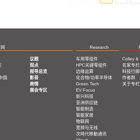
技网
Research
议题
车用零组件
Colley &
亚
观点
HPC关键零组件
名家专栏
报导总览
边缘运算
科技行脚
中国
影音
化合物/功率半导体
作者群
商情
Green Tech
关于专栏
展会专区
EV Focus
新兴科技
亚洲供应链
智能制造
智能家居
物联网
宽频与无线
次時代移動通讯