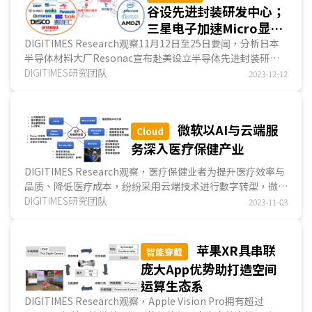
谷设先进封装研发中心；
三星电子加速Micro显示
器商用化布局；蔚来与长
DIGITIMES Research观察11月12日至25日要闻，分析日本
半导体材料大厂Resonac宣布赴美设立半导体先进封装研发
安汽车合作EV换电技术
中心，并将加入德州电子研究所(Texas Institute for...
DIGITIMES研究团队
2023-12-12
微软以AI与云端服
Cloud
务深入医疗保健产业
DIGITIMES Research观察，医疗保健业者为提升医疗效率与
品质、降低医疗成本，纷纷采用云端技术进行數字转型，微软
(Microsoft)顺应医疗數字转型热潮，2022年藉购并...
DIGITIMES研究团队
2023-11-03
苹果XR具串联
智能穿戴
庞大App优势助打造空间
运算生态系
DIGITIMES Research观察，Apple Vision Pro拥有超过