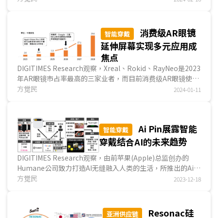
消费级AR眼镜
智能穿戴
延伸屏幕实现多元应用成
焦点
DIGITIMES Research观察，Xreal、Rokid、RayNeo是2023
年AR眼镜市占率最高的三家业者，而目前消费级AR眼镜使用
情境以手机、电脑、游戏机等装置的延伸屏幕为主，...
方觉民
2024-01-11
Ai Pin展露智能
智能穿戴
穿戴结合AI的未来趋势
DIGITIMES Research观察，由前苹果(Apple)总监创办的
Humane公司致力打造AI无缝融入人类的生活，所推出的Ai
Pin象征AI结合智能穿戴的新篇章。智能穿戴业者将陆续...
方觉民
2023-12-18
Resonac硅
亚洲供应链