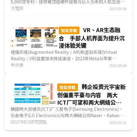
5,000项专利，挟带著顶级硬件规格与以人为本的人机互动界
面，再次掀起许多人对元宇宙的关注。苹果(Apple)跨入...
方觉民
2023-09-28
VR、AR生态融
智能穿戴
合 手部人机界面为提升沉
浸体验关键
增强实境(Augmented Reality；AR)和虚拟实境(Virtual
Reality；VR)装置技术持续演进，2023年Meta与苹果
(Apple)分别推出VR与AR一体机，AR情境的加入使得各大
申作昊
2023-08-08
头...
韩企投资元宇宙新
智能穿戴
创偏重平臺与内容 两大
ICT厂可望和两大網絡公司
互补不足
韓國两大资通讯(ICT)厂三星电子(Samsung Electronics)、
乐金电子(LG Electronics)与两大網絡公司Naver、Kakao主
要自2019年起陆续投资元宇宙(metaverse)新创公司...
DIGITIMES研究团队
2023-02-21