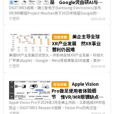
局 Google凭自研AI与手
机OS具潜在优势
DIGITIMES观察，随三星电子(Samsung Electronics)宣布
VR/MR眼镜Project Moohan将于2025年搭载Google的
Android XR上市，Meta、苹果(Apple)、Google在XR...
方觉民
2025-03-19
美企主导全球
智能穿戴
XR产业发展 然XR事业
营利仍困难
美国XR产业发展历史悠久，并影响全球XR产业发展，科技大
厂苹果(Apple)、Google、Meta等皆曾推出XR装置，其中
2024年第2季Meta XR装置市占率达74%，高通(Qualcom...
方觉民
2024-09-30
Apple Vision
智能穿戴
Pro做足使用者体验细
节 惟VR/MR眼镜缺点仍
未克服
Apple Vision Pro于2024年2月全美上市后，立即造成XR市场
热议。DIGITIMES Research观察，Vision Pro仍有过往
VR/MR眼镜的痛点，在重量、舒适度、电池等方面尚...
方觉民
2024-02-16