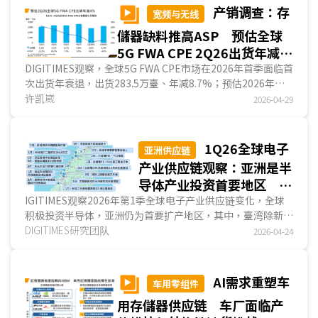
亞、坦桑尼亞等非洲地区，2025年整体出口金额达2.92亿美
产销调查：存
宽频与无线
元，较2024年2.24亿美元年增约30%...
儲器缺料推高ASP 预估全球
5G FWA CPE 2Q26出货年减
4% ASP反向支撑产值韧性
DIGITIMES观察，全球5G FWA CPE市场在2026年首季面临首
次出货年衰退，出货283.5万臺、年减8.7%；预估2026年第2
季回升至324.0万臺、年减幅度缩小至4%，降幅逐季收敛，
许凯崴
2026-04-29
显示冲击高点已过。尽管5G FWA CPE出货量持续承压，存儲
器及芯片缺货已推高整机ASP，预估2026年第2季全球产值年
减幅度仅1.3%，明显优于出货量4%的衰退，ASP上行成为支
1Q26全球电子
亚洲供应链
撑产值韧性的关键。臺厂2026年第1季5G FWA CPE出货
产业供应链观察：亚洲是半
185.43万臺、年减2.97%，降幅远小于全球均值，并凭借多元
导体产业投资首要地区 欧
区域客户结构、较高的营运商直供比重及供应链弹性，持续维
美地区业者收购动态成为焦
IGITIMES观察2026年第1季全球电子产业供应链变化，全球
持全球约6成市占。...
积极投资半导体，亚洲仍为首要扩产地区，其中，臺湾除新竹
点
科学园区外，臺中与嘉义、臺南与高雄等也成为业者积极投资
DIGITIMES研究团队
2026-04-24
地点；欧美地区除投资消息外，也有多起针对AI应用而启动的
收购案，成为另一瞩目焦点。...
AI需求重塑车
车用零组件
用存儲器供应链 车厂面临产