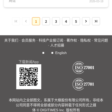
场在东协与中亚，因中亚市场营收成长快速，出口方式可分为
周延
2026-03-18
新华三直接供应，主力供应客户为中系云端服务提供商(CSP)
东协各子公司，以及透过運營商与代理商等二大路径，此外，
新华三...
1
2
3
4
5
关于我们
·
会员服务
·
科技产业报订阅
·
著作权
·
隐私权
·
常见问题
·
人才招募
■
■
English
下载新闻App
本网站内之全部图文，系属于大椽股份有限公司所有，非经本
公司同意不得将全部或部分内容转载于任何形式之媒
体 © DIGITIMES Inc. 版权所有