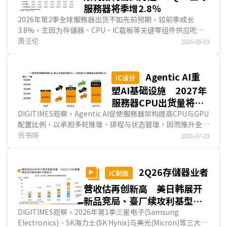
服務器将季增2.8％
2026年第2季全球服務器出货不如先前预期，较前季成长
3.8%，主因为存儲器、CPU、IC载板等关键零组件供应吃
紧，箝制整机系统出货力道，但美系大型云端业者的服務器采
萧圣伦
2026-08-03
购量仍季成长11.6%，Agentic AI应用的发展使云端业者的算
力部署从以加速器为主的AI服務器，更多已转向以CPU为主的
运算、储存服務器。品牌商出货则衰退5.6%，除较大型云端
Agentic AI重
IC设计
业者受到更多供给限制外，一般企业对服務器涨价亦较难接
塑AI基础设施 2027年
受，因而造成出货不如预期。进入2026年第3季，全球服務器
服務器CPU出货量将突
出货量预估将首度突破500万臺大关，较前季季增2.8%，成
破4,800万颗 ARM架
DIGITIMES观察，Agentic AI促使服務器架构提高CPU与GPU
长动能虽延续，但因缺料问题压抑，增速将较前季放缓...
配置比例，以承担多轮推理、排程与状态管理，因而推升全球
构服務器CPU占比估提
服務器CPU需求，预估2027年全球出货量将达4,857.4万颗，
翁书婷
2026-07-23
升至32.5%
以通用型仍为主力，达3,527.9万颗；AI服務器CPU因配比提
高，2027年出货量将激增至984.5万颗，年增率高达84.1%。
另一方面，ARM架构服務器CPU快速渗透市场，2027年出货
2Q26存儲器业者
IC制造
将达1,580万颗，占比达32.5%；然而因晶圆代工厂产能与存
营收估再创新高 美日韩展开
儲器等关键零组件吃紧，2026~2027年服務器CPU市场呈供
不应求的机率高，将成拓展Agentic AI应用的瓶颈之一。...
新品竞局、臺厂续攻利基型动
能
DIGITIMES观察，2026年第1季三星电子(Samsung
Electronics)、SK海力士(SK Hynix)与美光(Micron)等三大业