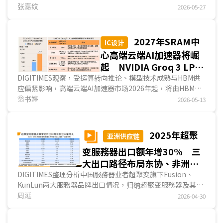
者存儲器事业合计营收达1,149亿美元，季增77%，2026年第
张嘉纹
2026-05-27
2季营收可望延续季增情势，上看1,700亿美元；另一方面，
铠侠(Kioxia)、SanDisk与以利基型产品为主的臺厂，2026年
第1季营收同样季增双位数，第2季营收展望可期，存儲器产
2027年SRAM中
IC设计
业卖方市场趋势仍将延续。产品开发方面，因应AI热潮，除
心高端云端AI加速器将崛
HBM以外，SOCAMM2与PCIe 6 SSD可望成为三大存儲器业者
起 NVIDIA Groq 3 LPU
的竞逐领域；臺厂则针对DDR4与eMMC需求，各有扩产計
出货量估达百万颗 非
DIGITIMES观察，受运算转向推论、模型技术成熟与HBM供
劃。...
应偏紧影响，高端云端AI加速器市场2026年起，将由HBM中
HBM架构新供应链成形
心转向HBM与SRAM中心双轨分工路线。Groq、Cerebras与
翁书婷
2026-05-13
Graphcore三大SRAM中心加速器业者以不同架构切入市场，
其中，Groq 3 LPU凭借与NVIDIA Vera Rubin整合优势，估将
率先放量，2026年出货上看50万颗、2027年将达100万颗，
2025年超聚
亚洲供应链
带动FPGA、高端PCB与Q-Glass等新供应链成形。值得注意
变服務器出口额年增30% 三
的是，SRAM中心并不会取代HBM中心架构，其定位为特定推
论负载的专用加速层，将与HBM平臺及外部大容量存儲器协
大出口路径布局东协、非洲、
作分工。...
拉美市场
DIGITIMES整理分析中国服務器业者超聚变旗下Fusion、
KunLun两大服務器品牌出口情况，归纳超聚变服務器及其零
组件有三大出口路径，整体路径呈现「多地生产」搭配「区域
周延
2026-04-30
转运」相结合的灵活模式。主要出口地区为马来西亚、印尼、
菲律宾等东协地区，巴西、墨西哥等拉丁美洲地区，以及肯尼