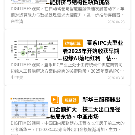
能排挤与结构性缺货挑战
DIGITIMES观察，在自动驾驶与智能座舱快速发展带动下，车
辆对运算能力与數據处理需求大幅提升，进一步推动存儲器成
为影响车用系统效能的关键元件。随车辆导入多傳感器融合与
余君涛
2026-04-23
實時决策能力越普遍时，存儲器在數據存取速度与容量上的需
求亦跟著大幅提升；在需求快速成长的同时，全球存儲器供应
链正因AI应用崛起而出现产能重新分配，以致于车用存儲器市
臺系IPC大型业
边缘运算
场面临供应紧缩与价格上涨的结构性挑战。...
者2025年开始收获早期
边缘AI落地红利 估
2026年营收成长12%
DIGITIMES观察，臺系IPC产业正处于由传统硬件供应商转向
边缘人工智能解决方案供应商的关键阶段。2025年臺系IPC业
者总体营收达新臺币3,273亿元，年增约6%，显示边...
申作昊
2026-03-31
新华三服務器出
服務器
口金额扩大 挟二大出口路径
布局东协、中亚市场
DIGITIMES观察，中国国内服務器市场营收长年居于前三大的
业者新华三，自2023年以来海外出口金额逐渐增加，主力市