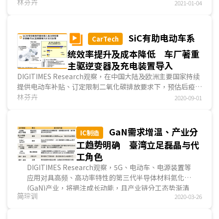
二是半絶缘型碳化矽基板，主要作为通讯电子元件，其中以电
林芬卉
2021-01-04
力电子元件市场规模较大。DIGITIMES Research观察，碳化
矽终端应用...
SiC有助电动车系
CarTech
统效率提升及成本降低 车厂著重
主驱逆变器及充电装置导入
DIGITIMES Research观察，在中国大陆及欧洲主要国家持续
提供电动车补贴、订定限制二氧化碳排放要求下，预估后疫情
时代全球电动车销量将显著增长，2025年可望接近千万臺。
林芬卉
2020-09-01
而随著电动车电气化程度愈高，渐需采用具节能优势的碳化矽
(SiC)功率元件，以车厂开发进程来看，将著重主驱逆变器及
充电装置导入。
GaN需求增温、产业分
IC制造
主驱逆变器为控制及驱动马达运作的重要部件，根据车厂
工趋势明确 臺湾立足磊晶与代
测试，在800V高压电气架构中导入SiC逆变器，可让系统效率
工角色
平均提高8%，换句话说，在同样续航里程下，有利于降低电
DIGITIMES Research观察，5G、电动车、电源装置等
池成本，其它优势包括简化散热系统设计，使机电小型化等，
应用对具高频、高功率特性的第三代半导体材料氮化镓
预估未来几年将有更多中高端车款采用SiC主驱逆变器。
(GaN)产业，将挹注成长动能，且产业链分工态势渐清
充电装置分为OBC(车载充电器)及快速充电椿两类，在大
简琮训
2020-03-26
晰，IDM(整合元件制造公司)不再独霸市场，对于已积
功率规格导入以因应缩短充电时间需求下， SiC功率元件采用
极卡位GaN磊晶...
比重将愈趋提升。而SiC因开关频率高、降低能耗损失达50%