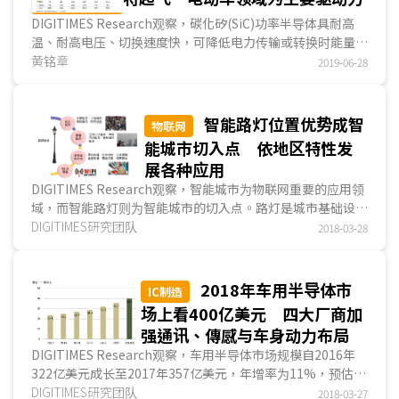
用逐步酝酿发酵，市场需求动能强劲，带动制造成本压低，预
DIGITIMES Research观察，碳化矽(SiC)功率半导体具耐高
估至2024年GaN成本可望符合市场期待。
温、耐高电压、切换速度快，可降低电力传输或转换时能量损
GaN常见两类基板(substrate)分别为GaN-on-Si与GaN-
耗等优点，已成为以节能为诉求的太阳能、电动车及充电基础
黄铭章
2019-06-28
on-SiC，各有优势与应用领域。GaN-on-Si磊晶长于矽基板
建设、智能电网等领域倍受关注的新兴产品。
上，适用于低功率元件，利用既有硅片即可量产，具成本优
2019年全球最大的SiC晶圆供应商Cree决定投资10亿美
势；GaN-on-SiC结合第三代半导体GaN与碳化矽(SiC)宽能隙
元，大幅扩充包括SiC及氮化镓(GaN)相关产能，预计在2024
智能路灯位置优势成智
半导体材料特点，具高功率密度与高导热性、低功耗，适用于
物联网
年将SiC晶圆制造能力提高至30倍，以满足多家厂商对SiC材
高功率基站RF元件。
能城市切入点 依地区特性发
料的需求，另外，日本厂商也积极投入功率半导体的投资。
全球已有众多厂商投入GaN RF元件生产，产业链分布以
展各种应用
以市场发展动向分析，2018年全球SiC功率半导体市场规
美国、日本IDM厂商为研发基地，臺湾厂商聚焦晶圆代工领
DIGITIMES Research观察，智能城市为物联网重要的应用领
模仍未达4亿美元，但在汽车电动化、智能电网、快速充电等
域，当国外IDM厂产能满载，有机会寻求委外代工，这将是臺
域，而智能路灯则为智能城市的切入点。路灯是城市基础设施
趋势推波助澜下，预料SiC功率半导体市场将会有大幅的跃
厂切入GaN供应链的机会点，除此之外，部分臺湾厂商切入上
中不可或缺的设备，具有位置优势，有利物联网设备所需布
DIGITIMES研究团队
升，2030年全球市场规模可望达到45亿美元以上。
2018-03-28
游GaN磊晶领域，供给中下游稳定的材料来源。
建，并可作为數據搜集的据点，进一步延伸出在地化应用，催
尽管SiC来势汹汹，但由于其成本远高于矽基(Si-based)
大陆规划五大产业聚落，全面布局第三代半导体以提高自
生出更多的智能化政策，惟如何因应城市在地需求...
材料功率半导体，因此未来10年内电动车用功率半导体市场
研比例，长三角区域有完整GaN产业链，加速建立迎头赶上国
主流仍将是传统矽基材料元件。
2018年车用半导体市
际大厂的实力。美国厂商SiC领头羊Cree对宽能隙半导体展望
IC制造
相当有信心，于2019年宣示未来5年将在制造领域，投入公司
场上看400亿美元 四大厂商加
历年来最大投资金额10亿美元，预估2024年可达成30倍的
强通讯、傳感与车身动力布局
SiC与GaN产能。
DIGITIMES Research观察，车用半导体市场规模自2016年
322亿美元成长至2017年357亿美元，年增率为11%，预估
2018年可望突破400亿美元。前四大厂商包括恩智浦(NXP)、
DIGITIMES研究团队
2018-03-27