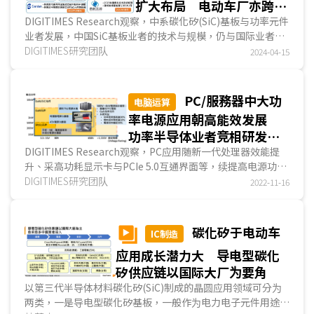
扩大布局 电动车厂亦跨足
SiC元件业务
DIGITIMES Research观察，中系碳化矽(SiC)基板与功率元件
业者发展，中国SiC基板业者的技术与规模，仍与国际业者有
些差距。虽然中系电动车业者将持续扩大采用SiC功...
DIGITIMES研究团队
2024-04-15
PC/服務器中大功
电脑运算
率电源应用朝高能效发展
功率半导体业者竞相研发
GaN 扩产降价指日可待
DIGITIMES Research观察，PC应用随新一代处理器效能提
升、采高功耗显示卡与PCIe 5.0互通界面等，续提高电源功耗
(power consumption)，另外，快速扩展的云端运算(...
DIGITIMES研究团队
2022-11-16
碳化矽于电动车
IC制造
应用成长潜力大 导电型碳化
矽供应链以国际大厂为要角
以第三代半导体材料碳化矽(SiC)制成的晶圆应用领域可分为
两类，一是导电型碳化矽基板，一般作为电力电子元件用途，