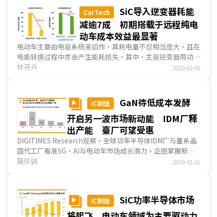
以上，故可大幅减少被动元件(电感及电容)使用及散热装置的
SiC导入逆变器耗能
体积，使系统小型化及成本降低。以Wolfspeed及安森美(ON
CarTech
Semiconductor)提出的系统成本结构为例，SiC充电装置成
减逾7成 初期搭载于远程纯电
本可低于矽基元件产品。
动车成本效益最显著
综观整体SiC功率半导体市场，SiC适合导入600V(含)以上
电动车主要由电驱系统来运作，其耗电量不仅相当庞大，且在
高压应用，如电动车、铁道交通、服務器及數據中心、工业设
电能转换过程中亦会产生能耗损失，其中，主驱逆变器用功率
备等，市场规模每年将呈两位数百分比增长；车载应用中，在
元件渐导入碳化矽(SiC)半导体材料，在相同续航力下，可减
林芬卉
2020-02-05
主驱逆变器、OBC、快速充电椿等需求带动下，DIGITIMES
少电池容量。DIGITIMES Research认为，因SiC相较矽基功
Research预估2025年车载应用占整体SiC市场规模(以金额计)
率元件价格仍高，初期将优先导入远程型纯电动车...
比重可望达38%。
GaN待低成本发酵
IC制造
开启另一波市场新动能 IDM厂释
出产能 臺厂可望受惠
DIGITIMES Research观察，全球功率半导体IDM厂与臺系晶
圆代工厂看准5G、AI与电动车市场成长潜力，企图掌握新一
波发展契机，已积极发展具宽能隙(wide band gap)特性的第
简琮训
2019-11-21
三代半导体，众多材料中氮化镓(GaN)为应用于需高频与高功
率的基站射频(RF)元件材料候选名单。
GaN产品锁定利基市场出发，例如5G基站RF元件，但供
SiC功率半导体市场
IC制造
需与价格现处于不平衡状态，需求动能尚未爆发，2019年价
格带仍在高点，GaN成本为矽基元件数倍以上。随众多GaN应
将起飞 电动车领域为主要驱动力