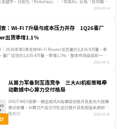
关键字，分别为「Robotaxi」、「实体AI」以及「在中国，
，首...
2026-05-14
查：Wi-Fi 7升级与成本压力并存 1Q26臺厂
uter出货季增1.1%
统计，2026年第1季全球Wi-Fi Router出货量约3,826.9万臺，季
，臺厂出货约1,635.4万臺，季增1.1%，整体市场延续前一季
025年中...
2026-04-22
从算力军备到互连竞争 三大AI机柜策略牵
动數據中心算力交付格局
DIGITIMES观察，随生成式AI由模型训练开发走向大规模
推论部署，AI算力产品交付形态已提升至机柜级系统架
构，业者竞争也由单一加速器效能，延伸至机柜内外的數
陈辰妃
2026-03-26
设计
據交换效率、丛集扩展与系统整合能力。NVIDIA、超微
与Google三大主流机柜，分别沿专有互连、开放标准与