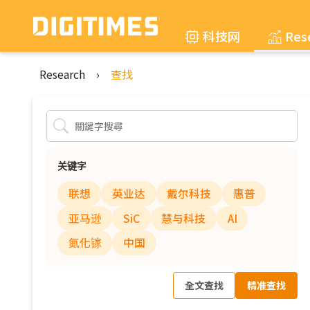
科技网
Res
Research
›
查找
关键字
联想
英业达
戴尔科技
惠普
亚马逊
SiC
慧与科技
AI
氮化镓
中国
全文查找
精准查找