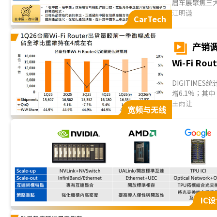
届车展聚焦三大
为中国」市场战略
江明谦
CarTech
产销调
Wi-Fi Ro
DIGITIMES
增6.1%；其中
回升趋势。相较2
王雨让
宽频与无线
IC