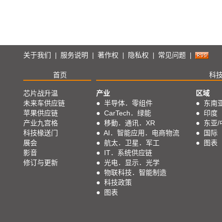
关于我们
服务说明
著作权
隐私权
常见问题
|
|
|
|
|
首页
科
芯片战升温
产业
区域
未来车供应链
●
半导体．零组件
●
东南
苹果供应链
●
CarTech．绿能
●
印度
产业九宫格
●
移動．通讯．XR
●
东亚/
科技椽送门
●
AI．智能应用．电商物流
●
国际
展会
●
航太．卫星．军工
●
图表
影音
●
IT．系统供应链
修订与更新
●
光电．显示．光学
●
物联科技．智能制造
●
科技政策
●
图表