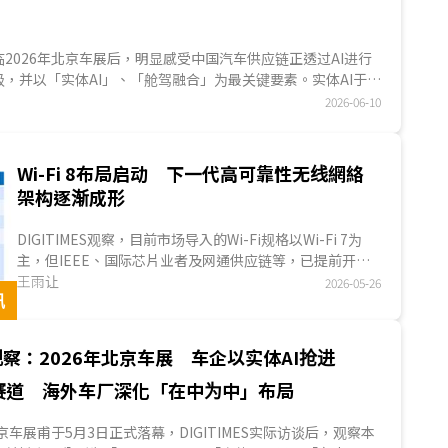
S亲临2026年北京车展后，明显感受中国汽车供应链正透过AI进行
，并以「实体AI」、「舱驾融合」为最关键要素。实体AI于汽
要在自驾领域，目的是使自驾系统具备物理定律认知，以及自
2026-06-10
进而提升驾驶表现，舱驾融合则是座舱体验升级的重要一环，
I架构实现座舱服务、辅助驾驶功能融合，建立更直觉的人机互
，中国业者正透过AI串连整车功能服务，打造更便捷的移动体
Wi-Fi 8布局启动 下一代高可靠性无线網絡
架构逐渐成形
DIGITIMES观察，目前市场导入的Wi-Fi规格以Wi-Fi 7为
主，但IEEE、国际芯片业者及网通供应链等，已提前开始
推动下一代Wi-Fi 8技术架构。相较于过去几代Wi-Fi聚焦于
王雨让
2026-05-26
讯
峰值速度、帶寬与數據吞吐量提升，Wi-Fi 8开始将发展方
向转向高密度环境下的稳定性、低延迟与高可靠性连线能
力。此变化显示，Wi-Fi标准演进的核心目标，正逐渐由
察：2026年北京车展 车企以实体AI抢进
「更快的无线網絡」，转向「更稳定且可预测的无线網絡
品质」。...
xi赛道 海外车厂深化「在中为中」布局
北京车展甫于5月3日正式落幕，DIGITIMES实际访谈后，观察本