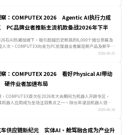
智能化与多元化接取方向演进。随著人工智能应用、高画质影
与智能家居需求持续增加，网通设备已不再仅追求传输速度提
视不同使用情境下的聯網品质、稳定性与整体管理能力。...
：COMPUTEX 2026 Agentic AI执行力成
点 PC品牌业者推新主流机款备战2026年下半
 2026在AI热潮加速下，吸引超越历史新高的6,000个摊位参展及
观人次。COMPUTEX向来为PC处理器业者展现新产品及新平臺
...
2026-06-25
：COMPUTEX 2026 看好Physical AI带动
 硬件业者加速布局
S观察，COMPUTEX首次在2026年大会期间为机器人开辟专区，
l AI及其机器人应用成为全场注目焦点之一。除长年浸润机器人领域
外，高通、英特尔与联发科等芯片大厂，也于展会期间偕生态系伙
2026-06-18
器人软硬件方案。臺厂从零组件、模塊到整机，大力展示机器
应用方面，多由新创业者展出，尚在开发阶段，在不同应用场
用，显示目前Physical AI軟件层面虽尚未成熟落地，硬件业
汽车供应链新纪元 实体AI、舱驾融合成为产业升
布局。...