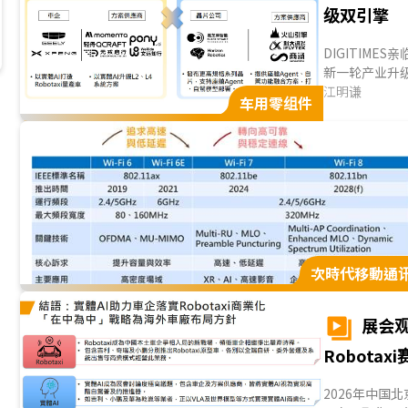
级双引擎
DIGITIME
新一轮产业升级
车产业应用主
江明谦
车用零组件
主推理能力，
透过代理式A
动；整体看来
验。...
次時代移動通
展会观
Robota
2026年中国