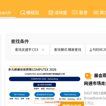
earch
椽经阁
活动家
影音
英
查找条件
查找关键字:CES
查找模式:精准查找
上刊时间:200
展会观
网通市场走
DIGITIME
Broadband 
用網絡、固定
王雨让