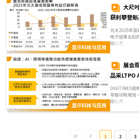
大尺吋
获利攀登新
元太2025年
电子纸事业后
反助长电子标签
杨仁杰
显示科技与应用
电子纸元年，
期，使大尺吋彩
向失调，节能性
展会观
动元太营收获利
品采LTPO
DIGITIME
导致功耗增加，
色彩饱和度成
杨仁杰
显示科技与应用
AMOLED作
用...
1
2
3