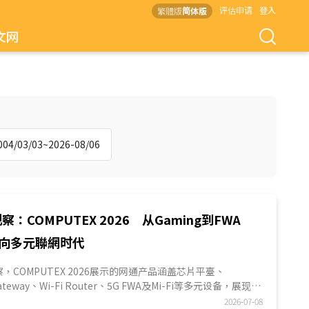
评估申请
登入
繁體版
简体版
文网
4/03/03~2026-08/06
察：COMPUTEX 2026 从Gaming到FWA
向多元聯網时代
S观察，COMPUTEX 2026展示的网通产品涵盖芯片平臺、
Gateway、Wi-Fi Router、5G FWA及Mi-Fi等多元设备，展现家
宽频与移動宽频市场同步发展的趋势，也反映網絡基础建设正
2026-07-08