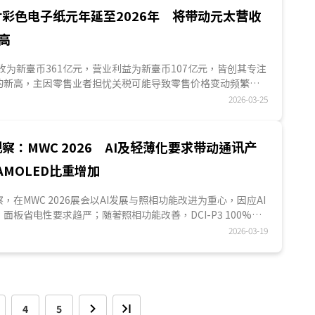
TPU结合光交换等路线推进AI机柜布局。后续各平臺业者
彩色电子纸元年延至2026年 将带动元太营收
能否持续改善大规模部署下的传输效率、能耗与成本，以
及博通、迈威尔等互连技术供应链业者能否同步受惠，将
高
值得持续观察。...
营收为新臺币361亿元，营业利益为新臺币107亿元，皆创其专注
的新高，主因零售业者担忧关税可能导致零售价格变动频繁，
出货。DIGITIMES观察，元太原本设定2025年为大尺吋彩色
2026-03-25
但因其专攻大尺吋电子墨水的新竹新厂良率提升速度不如预
色电子纸元年需延至2026年，基于能源供需长短期因素皆倾
佳的电子纸可望加速取代數字看板用TFT LCD及LED，并带
察：MWC 2026 AI及轻薄化要求带动通讯产
持续成长。...
 AMOLED比重增加
S观察，在MWC 2026展会以AI发展与照相功能改进为重心，因应AI
面板省电性要求趋严；随著照相功能改善，DCI-P3 100%的
为高端智能手機标配。为兼顾功耗及画质，主要业者采LTPO
2026-03-19
为旗舰智能手機用面板，部分业者更于高端平板电脑及NB产品采
4
5