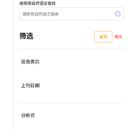
或使用自然语言查找
筛选
查找
清除
报告类别
服務器
上刊日期
亚洲供应链
车用零组件
过去三个月
EV Focus
过去六个月
分析师
宽频与无线
过去一年