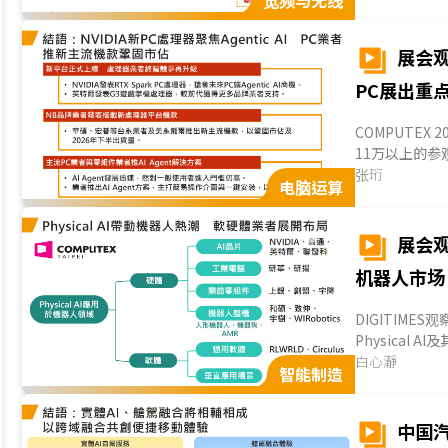
宽频与无线
朝向高速化、
音、云端服务
升，而是更加重
展会观察
PC展出重
COMPUTEX
11万以上的参
的关键场合，亦是
张珩
电脑运算
展会观察
机器人市场
DIGITIME
Physica
的NVIDIA
白心瀞
智能制造
伴积极展示机
人硬件；軟件
景探寻可能的应
中国
者已抢先进入市场