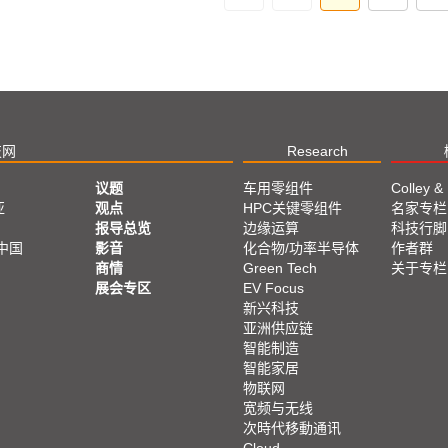
技网
Research
议题
车用零组件
Colley &
亚
观点
HPC关键零组件
名家专栏
报导总览
边缘运算
科技行脚
中国
影音
化合物/功率半导体
作者群
商情
Green Tech
关于专栏
展会专区
EV Focus
新兴科技
亚洲供应链
智能制造
智能家居
物联网
宽频与无线
次時代移動通讯