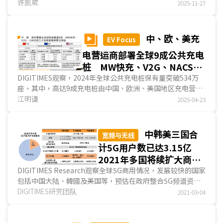
困境。这不仅削弱电信营运商的财务体质，更使其在5G和光
许凯崴
2025-11-27
纤等关键基础设施的建设，远远落后于美国和中国。为扭转营
运泥沼，欧洲电信营运商透过购并与基建的共享等策略...
中、欧、美充
EV Focus
电营运商部署全球9成公共充电
桩 MW快充、V2G、NACS成
业者关注焦点
DIGITIMES观察，2024年全球公共充电桩保有量突破534万
座，其中，高达9成充电桩由中国、欧洲、美国地区充电营运
商部署／管理。中国超过7成充电桩布建／营运由前五大营运
江明谦
2025-04-23
商贡献，法国、意大利超过5成充电桩布建集中于前三大营运
商；美国超过67.5%的充电桩集中于前五大营运商...
中韩美三国合
宽频与无线
计5G用户数已达3.15亿
2021年多国将续扩大商用
覆盖
DIGITIMES Research观察全球5G商用情况，发展较快的国家
包括中国大陆、韓國及美国等，预估在政府整合5G频谱资
源、運營商广建基站并提出更具竞争力的资费方案、手机品牌
DIGITIMES研究团队
2021-03-04
推出高中低价位皆备的...