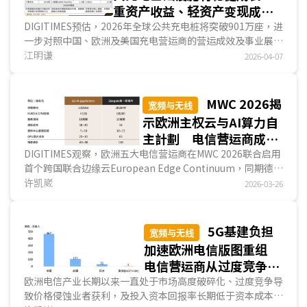
重资产收益、轻资产变现成为
长期营运指标
DIGITIMES预估，2026年全球公共充电桩将突破901万座，进
一步对照中国、欧洲及美国充电营运商的营运成效及事业展
望，呈现出两路分化的商业模式。回顾2025年，中国领衔业
江明谦
2026-04-07
者的充电桩增量主要体现于DC充电桩比重上升；欧洲则由少
数业者以些微市占优势领先，市场竞局激烈；美国则因短期电
动车销量提升而刺激充电需求，带动充电桩增量普遍成长。展
MWC 2026揭
宽频与无线
望2026年，主要地区充电营运商的商业模式将收敛至两路分
示欧洲主权云与AI算力自
化，一是自建型业者更聚焦场域综效，用于摊提建站成本；二
主計劃 电信营运商成关
是合资型业者更注重流量变现能力，以维持长期营运。...
键枢纽
DIGITIMES观察，欧洲五大电信营运商在MWC 2026联合启用
首个跨国联合边缘云European Edge Continuum，同期德国
电信(Deutsche Telekom)向欧盟提交IPCEI-AI参与申请，欧
许凯崴
2026-03-26
盟的AI gigafactory竞标亦进入实质审核阶段。这一系列动作
象征欧洲數字主权议程从法规制定与政策宣示，进入基础设施
实际落地的新阶段。过去数年间，欧盟透过GDPR、AI Act、
5G基建负担
宽频与无线
Digital Services Act等立法，建立全球最完备的數字监管框
加速欧洲电信版图重组
架，但在基础设施层面，三大云端服务商仍掌握欧洲IaaS市场
电信营运商从过度竞争走
超过8成的市占。...
向基建共享
欧洲电信产业长期以来一直处于市场高度破碎化、过度竞争导
致价格侵蚀业者获利，及投入资本回报率长期低于资本成本的