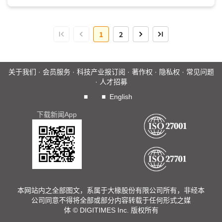
后装市场(after market)来推展，而后装伙伴主要来自2种类
型，一是在地運營商，另一是PC电竞(电动玩具竞赛)背景业
者...
1
2
关于我们
·
会员服务
·
科技产业报订阅
·
著作权
·
隐私权
·
常见问题
·
人才招募
■
■
English
下载新闻App
本网站内之全部图文，系属于大椽股份有限公司所有，非经本
公司同意不得将全部或部分内容转载于任何形式之媒
体 © DIGITIMES Inc. 版权所有