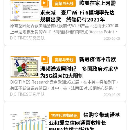
欧美在家上网需
宽频与无线
求未减 臺厂Wi-Fi 6模塊率先达
规模出货 终端仍待2021年
原有望因配合欧美運營商汰换前代Wi-Fi产品，进而于2020年
上半达规模出货的Wi-Fi 6网通终端如存取点(Access Point；
AP)、路由器等，因COVID-19(新冠肺炎)影响测试进度和供应
DIGITIMES研究团队
2020-10-08
链物料运输，使臺厂递延出货至2020年下半，然因在家工作
和学习需求遽增，使用户对高速網絡的付费意愿提升，有望带
动Wi-Fi 6终端装置于2021年达规模出货。
新冠疫情冲击欧
宽频与无线
相较于终端装置，出货Wi-Fi 6模塊的臺厂则较早感受Wi-
洲频谱发照时程 多国政府对采华
Fi 6的市场热度，因筆記本電腦(NB)自2020年3月出货便逐月
攀升，使应用于NB的Wi-Fi 6模塊季出货已达千万等级。
为5G组网加大限制
Wi-Fi 6的优势在于采用正交频分多址(Orthogonal
DIGITIMES Research盘点欧洲5G发展，在中美冲突加剧下，
Frequency Division Multiple Access；OFDMA)，上传和下
美国不断游说各盟国，其中，英、法两国对5G網絡布建采用
载亦皆采多使用者多输入多输出(Multi User Multiple Input
华为设备将有所禁制，而经贸与中国大陆往来较密切的德、义
DIGITIMES研究团队
2020-10-05
and Multiple Output)等技术，弥补前几代Wi-Fi当终端装置
两国则续持暧昧态度；同时间欧洲受COVID-19(新冠肺炎)影
增加便影响聯網速度的缺陷。Wi-Fi 6理论最高下载网速可达
响，冲击英、法两国2020年5G频谱释放計劃，这些因素交织
9.6Gbps，不仅网速提升，且可同时支持多个终端装置并更节
将让欧洲5G商用进程及信號覆盖程度不如预期顺遂。
禁购令带动诺基
次時代移動通讯
电，被认为可与5G互补，成为室内最佳的无线聯網技术之
各国運營商在取得具排他性的频谱资源后，需履行主管当
亚和爱立信网通营收增长
一。
局对城市、交通要道及偏远乡镇的信號覆盖要求，意大利運營
EMEA持续力挺华为