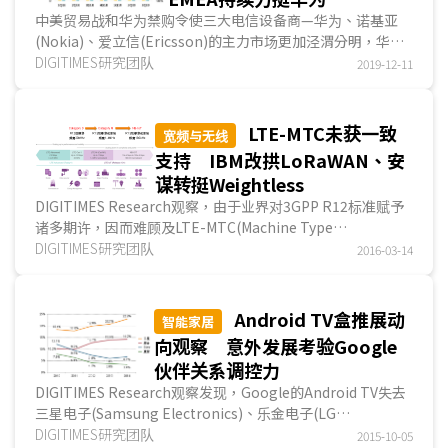
商TIM及Vodafone签署基础设施共享协议、Wind Tre与
中美贸易战和华为禁购令使三大电信设备商—华为、诺基亚
Fastweb除共享網絡基础设施，还共享频谱资源，DIGITIMES
(Nokia)、爱立信(Ericsson)的主力市场更加泾渭分明，华为
Research认为诸多運營商采共组网方式将让5G信號普及更有
仰赖中国大陆以及欧洲、中东和非洲(Europe, the Middle
DIGITIMES研究团队
效率。
2019-12-11
East and Africa；EMEA)，诺基亚和爱立信则因美国和韓國
欧洲多国2020年仍持续多方尝试及试验5G具体应用，其
部署5G網絡，2019年第3季...
中，法国在高频段26GHz的开放性实验平臺规划未来囊括更
多第三方加入、德国同时规划sub-6GHz及高频段供私人企业
LTE-MTC未获一致
宽频与无线
租用、英国则新开展在工业及农业上的計劃。
支持 IBM改拱LoRaWAN、安
谋转挺Weightless
DIGITIMES Research观察，由于业界对3GPP R12标准赋予
诸多期许，因而难顾及LTE-MTC(Machine Type
Communications)技术的制订，更切合需求的技术须至
DIGITIMES研究团队
2016-03-14
R13、R14版标准方可能成熟，此使IBM、思科(Cisco)、安谋
(ARM)等科技大厂选择其他技术...
Android TV盒推展动
智能家居
向观察 意外发展考验Google
伙伴关系调控力
DIGITIMES Research观察发现，Google的Android TV失去
三星电子(Samsung Electronics)、乐金电子(LG
Electronics)全球前两大液晶电视厂的支持，因而转加重倚赖
DIGITIMES研究团队
2015-10-05