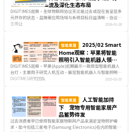
流及深化生态布局
DIGITIMES观察，全球物联网协议无论是过去或现在皆呈现多
元并存的状态，且随著应用场域与系统目标日益清晰，协议开
始依据不同使用情境逐步分流并演进，并在各自擅长...
王雨让
2026-01-28
2025/02 Smart
智能家居
Home观察：苹果将智能
照明引入智能机器人领
域 传统主流智能家居产
DIGITIMES观察，苹果(Apple)近期展示一款原型智能机器人
台灯，主要用于研究人机互动，展现智能机器人与智能照明结
品仍有待突破
合的广泛应用潜力。在已量产的智能照明产品部分，比...
DIGITIMES研究团队
2025-02-20
人工智能加持
智能家居
下 宠物专用智能家居产
品蓄势待发
过去消费者早已使用智能家居物联网产品来满足宠物照护需
求，如今包括三星电子(Samsung Electronics)在内的智能家