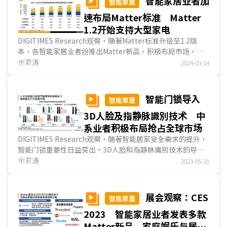
智能家居业者加
智能家居
速布局Matter标准 Matter
1.2开始支持大型家电
DIGITIMES Research观察，随著Matter标准升级至1.2版
本，各智能家居业者纷推出Matter新品，积极布局市场，展
示Matter标准在智能家居应用的逐步深入，也意味著将触...
余君涛
2024-03-14
智能门锁导入
智能家居
3D人脸及指静脉識別技术 中
系业者积极布局抢占全球市场
DIGITIMES Research观察，随著智能居家安全需求的提升，
智能门锁重要性日益突出。3D人脸和指静脉識別技术的导
入，让智能门锁提供更高层次的身份认证方式，确保高安...
余君涛
2023-05-31
展会观察：CES
智能家居
2023 智能家居业者发表多款
Matter新品 家庭娱乐与居家