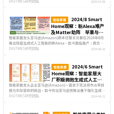
居厂商已察觉到宠物市场商机。目前，猫狗用智能家居宠...
DIGITIMES研究团队
2025-01-09
2024/8 Smart
智能家居
Home观察：新Alexa难产
及Matter助阵 苹果与韩
厂重整旗鼓挑战智能家居
智能家居龙头亚马逊(Amazon)原本信誓旦旦要在2024年8月
推出搭载生成式人工智能的新Alexa，如今面临难产；肩负平
市场
臺大一统任务的Matter标准则缓步前行；在此同时，苹果(...
DIGITIMES研究团队
2024-08-16
2024/6 Smart
智能家居
Home观察：智能家居大
厂积极拥抱生成式人工智
能 能源管理成为打入市
智能家居龙头企业亚马逊(Amazon)一直苦于无法将市占率转
换为实际营收的挑战，如今传出亚马逊将推出基于强化生成式
场新施力点
人工智能(Generative AI)的Alexa，并收取额外的月费...
DIGITIMES研究团队
2024-06-11