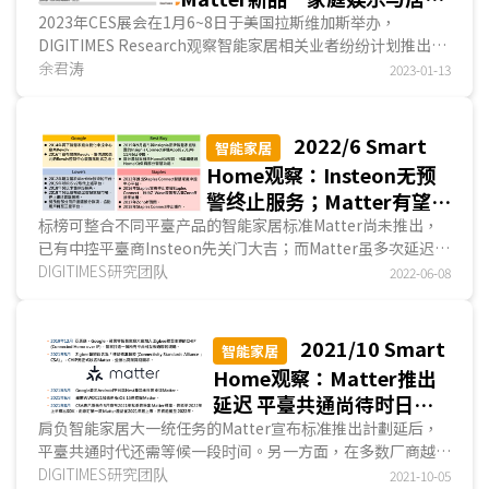
健康是关注焦点
2023年CES展会在1月6~8日于美国拉斯维加斯举办，
DIGITIMES Research观察智能家居相关业者纷纷计划推出支
持Matter的新品，如三星(Samsung)、TP-Link、Aqara...
余君涛
2023-01-13
2022/6 Smart
智能家居
Home观察：Insteon无预
警终止服务；Matter有望秋
季先登上Google Home
标榜可整合不同平臺产品的智能家居标准Matter尚未推出，
已有中控平臺商Insteon先关门大吉；而Matter虽多次延迟问
世，Google表示2022年秋天Matter将先登上Google H...
DIGITIMES研究团队
2022-06-08
2021/10 Smart
智能家居
Home观察：Matter推出
延迟 平臺共通尚待时日
亚马逊强化Alexa 苹果挹
肩负智能家居大一统任务的Matter宣布标准推出計劃延后，
平臺共通时代还需等候一段时间。另一方面，在多数厂商越来
注HomeKit新功能
越看重云端功能时，三星(Samsung)却决定把部分智能装置
DIGITIMES研究团队
2021-10-05