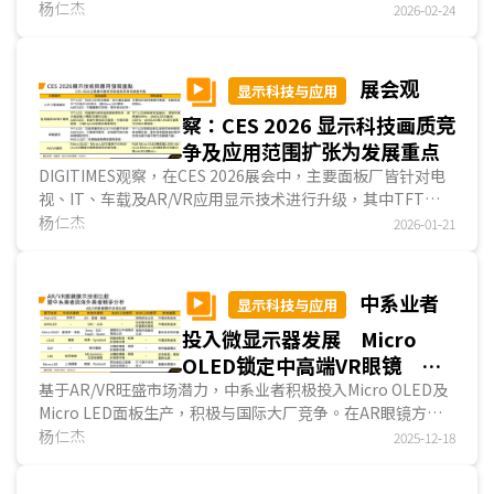
消除折疊屏面板折痕的技术。DIGITIMES分析，基于苹果对面
杨仁杰
2026-02-24
板画质的严格要求，SDC可望成为苹果折疊屏手机的唯一供应
商，且三星电子亦可望将该技术应用于其自有品牌折疊屏手
机，并带动SDC折疊屏面板出货量大幅成长。相对地，中系面
展会观
显示科技与应用
板厂亦积极发展折疊屏面板，并积极与中系手机业者结盟，例
察：CES 2026 显示科技画质竞
如京东方、维信诺结盟华为和荣耀，以及TCL华星结盟联想和
小米。尤其京东方将紧随SDC脚步，将8.6代AMOLED产线导
争及应用范围扩张为发展重点
入量产，并提升既有6代线生产折疊屏面板比重，亦将带动折
DIGITIMES观察，在CES 2026展会中，主要面板厂皆针对电
疊屏面板出货成长。...
视、IT、车载及AR/VR应用显示技术进行升级，其中TFT
LCD业者主要改良背光模塊结构，以提升色彩表现与对比值；
杨仁杰
2026-01-21
而AMOLED业者则引进传统RGB条状次像素结构，以改善显
示内容细部的锐利度。除此之外，技术应用范围的扩张亦为发
展重点，例如原仅用于电视用TFT LCD面板的低反射率表面
中系业者
显示科技与应用
处理技术扩张至IT及车载应用；原仅用于手机、穿戴用
投入微显示器发展 Micro
AMOLED面板
的Hybrid架构、LTPO背板技术扩张至IT应用。
而在AR/VR用微型显示器方面，包括LCoS、Micro OLED及
OLED锁定中高端VR眼镜
Micro LED业者皆致力改善面板辉度、分辨率与色彩表现。
Micro LED将成AR眼镜主流
基于AR/VR旺盛市场潜力，中系业者积极投入Micro OLED及
Micro LED面板生产，积极与国际大厂竞争。在AR眼镜方
面，目前市场主流为成本效益较高的Micro OLED面板搭配
杨仁杰
2025-12-18
Birdbath光学系统，长远发展将趋向全彩Micro LED面板搭
配光波导；而在VR眼镜方面，中低端机种采用Fast LCD、中