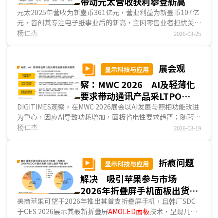
带动元太营收获利攀登新高
元太2025年营收为新臺币361亿元，营业利益为新臺币107亿
元，皆创其专注电子纸事业后的新高，主因零售业者担忧关税
可能导致零售价格变动频繁，反助长电子标签出货。
杨仁杰
2026-03-25
DIGITIMES观察，元太原本设定2025年为大尺吋彩色电子纸
元年，但因其专攻大尺吋电子墨水的新竹新厂良率提升速度不
如预期，使大尺吋彩色电子纸元年需延至2026年，基于能源
展会观
显示科技与应用
供需长短期因素皆倾向失调，节能性佳的电子纸可望加速取代
察：MWC 2026 AI及轻薄化
數字看板用TFT LCD及LED，并带动元太营收获利持续成
长。...
要求带动通讯产品采LTPO
AMOLED比重增加
DIGITIMES观察，在MWC 2026展会以AI发展与照相功能改进
为重心，因应AI导致功耗增加，面板省电性要求趋严；随著照
相功能改善，DCI-P3 100%的色彩饱和度成为高端智能手機
杨仁杰
2026-03-19
标配。为兼顾功耗及画质，主要业者采LTPO AMOLED作为旗
舰智能手機用面板，部分业者更于高端平板电脑及NB产品采
用...
折痕问题
显示科技与应用
解决 吸引苹果参与市场
2026年折疊屏手机面板出货量
将年增51%
美商苹果可望于2026年推出其首支折疊屏手机，且韩厂SDC
于CES 2026展示其最新折疊屏
AMOLED面板
技术，呈现几乎