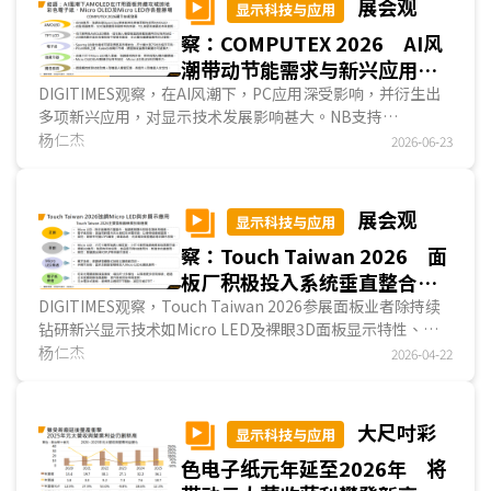
展会观
显示科技与应用
察：COMPUTEX 2026 AI风
潮带动节能需求与新兴应用
提升AMOLED在PC市占并扩大
DIGITIMES观察，在AI风潮下，PC应用深受影响，并衍生出
多项新兴应用，对显示技术发展影响甚大。NB支持
电子纸和微显示器商机
OpenClaw AI功能，对算力与节能要求趋严，有利于厂商改采
杨仁杰
2026-06-23
AMOLED面板
；而在需兼顾画质与面板刷新率的高端电竞应
用，韩厂SDC研发新款QD-OLED面板以因应此需求。數字看
板节能需求趋严，有利彩色电子纸发展；AI双向翻译器提升透
展会观
显示科技与应用
明显示器需求；AR眼镜沉浸式视觉，提升微显示器发展；而
察：Touch Taiwan 2026 面
无人机与人形机器人则创造无人机控制器与改善机器人手部傳
感能力的需求。...
板厂积极投入系统垂直整合与
非显示事业 开拓新利基
DIGITIMES观察，Touch Taiwan 2026参展面板业者除持续
钻研新兴显示技术如Micro LED及裸眼3D面板显示特性、并
持续改进IT用TFT LCD省电性以因应AI时代对IT产业的冲击
杨仁杰
2026-04-22
外，面板业者为巩固市场地位并提升自身在供应链的阶层，多
积极投入系统垂直整合事业，且因应AI时代对算力、通讯的要
求，并透过原有的设备与技术经验，积极投入FOPLP、光通
大尺吋彩
显示科技与应用
讯、卫星天线等非显示事业，借以从早已成为红海的面板事业
色电子纸元年延至2026年 将
中转型升级，延续企业寿命、扩大获利机会，呈现面板厂正逐
渐脱离传统制造业角色，成为显示与光电解决方案公司。...