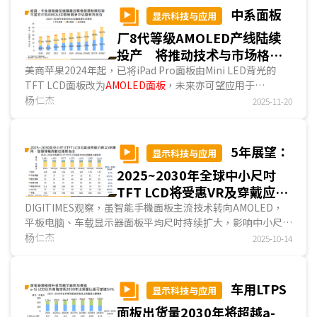
高端机种采用Micro OLED的大方向将不会改变。...
中系面板
显示科技与应用
厂8代等级AMOLED产线陆续
投产 将推动技术与市场格局
转变
美商苹果2024年起，已将iPad Pro面板由Mini LED背光的
TFT LCD面板改为
AMOLED面板
，未来亦可望应用于
MacBook、iPad mini等产品，非苹业者亦有机会跟进。
杨仁杰
2025-11-20
SDC、京东方等两家苹果主要面板供应商皆建构8.6代
(2,290mmx2,620mm)
AMOLED面板
产能；另TCL华星及维
信诺则透过引进新兴AMOLED生产技术设置8.6代产线，因
5年展望：
显示科技与应用
此，DIGITIMES预测，若不计WOLED、QD-OLED产能，
2025~2030年全球中小尺吋
2027年中系
AMOLED面板
产能可望超越韩厂...
TFT LCD将受惠VR及穿戴应
用 预估出货量CAGR为1%
DIGITIMES观察，虽智能手機面板主流技术转向AMOLED，
平板电脑、车载显示器面板平均尺吋持续扩大，影响中小尺吋
TFT LCD面板出货，但穿戴应用及AR/VR市场规...
杨仁杰
2025-10-14
车用LTPS
显示科技与应用
面板出货量2030年将超越a-