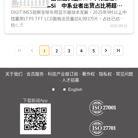
Si 中系业者出货占比将超越6
成
DIGITIMES观察全球车用显示器技术发展，2025年9吋以上中
控臺用LTPS TFT LCD面板出货量达4,983万片，占比已达
57.2%。预估至2030年，整体车用面板采LTPS TFT LCD出货
杨仁杰
2025-09-15
量将达1.35亿片....
1
2
3
4
5
关于我们
·
会员服务
·
科技产业报订阅
·
著作权
·
隐私权
·
常见问题
·
人才招募
■
■
English
下载新闻App