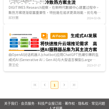
冷散热方案主流
DIGITIMES Research观察，在新時代數據中心建置过程中，
散热方案逐渐崭露重要性，特别是在追求更高效能、优化电源
使用效率(Power Usage Effectiveness；PUE)，...
邱欣蕙
2024-02-06
生成式AI发展
AI Focus
将快速推升云端推论需求 高
速AI服務器丛集为其主流方案
由OpenAI对话机器人(chatbot)应用ChatGPT热潮引爆的生
成式AI (Generative AI；Gen AI)与大型语言模型(Large
Language Model；LLM)需求正在快速成长。LLM模...
萧圣伦
2023-07-17
1
关于我们
·
会员服务
·
科技产业报订阅
·
著作权
·
隐私权
·
常见问题
·
人才招募