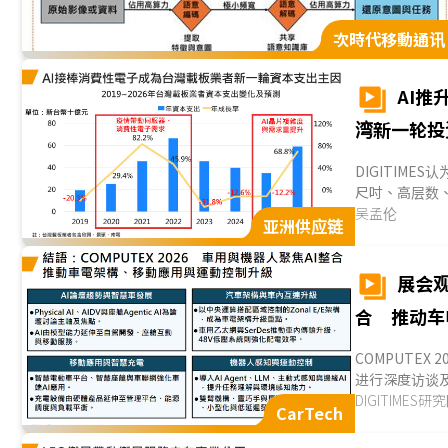
次時代移動通讯
AI推
湾新一轮投
DIGITIME
尺吋、高层数、
子逐步转向AI GP
吴孟伦
亚洲供应链
展会观
合 推动车
COMPUTEX
进行深度访谈及
车发展方向、
DIGITIMES研
CarTech
感知与运动控
示，进一步延伸