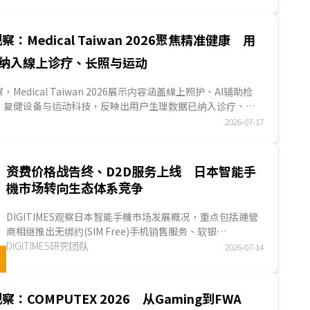
货季增15.2%；惟LPDDR、NAND Flash及2納米AP成本同
手机品牌调涨整机售价，终端需求因此持续承压下，AP出货量
衰退13.0%。...
察：Medical Taiwan 2026聚焦精准健康 用
纳入線上诊疗、长照与运动
观察，Medical Taiwan 2026展示内容涵盖線上照护、AI辅助检
、复健设备与运动科技，反映出用户生理数据已纳入诊疗、长
。本届业者除展示设备功能，也强调數據量测、平臺串接与后
2026-07-17
示医院、长照机构及居家场域的导入案例，呈现精准健康由产
应用发展。多数医材已取得TFDA、美国FDA或其他市场许
始步入代理拓展与商业模式验证。...
资费价格战告终、D2D服务上线 日本智能手
機市场转向生态体系竞争
DIGITIMES观察日本智能手機市场发展概况，重点包括運營
商相继推出无绑约(SIM Free)手机销售服务、软银
(SoftBank)宣布调高资费、日本全面迈入手机直连卫星
DIGITIMES研究团队
2026-07-14
(Direct-to-Device；D2D)服务等，从软性(如服务)或硬件
(如终端装置)面向来看，日本市场竞争格局正从「通讯品
质」和「价格」等单一服务，升级为「生态系统」、「平
察：COMPUTEX 2026 从Gaming到FWA
臺」等整体使用体验。...