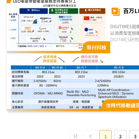
理，以及机器
百万
Physical AI
DIGITIM
以消费型宽频
场。相较传统地
DIGITIMES研
速度提升、发
新兴科技
化发展趋势。除Sp
IRIS²、Te
国防应用市场。.
次時代移動通
1
2
3