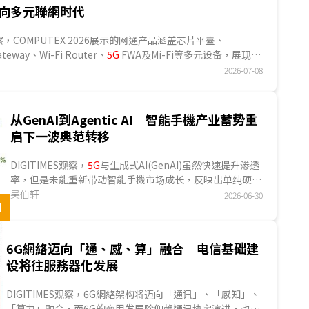
向多元聯網时代
S观察，COMPUTEX 2026展示的网通产品涵盖芯片平臺、
ateway、Wi-Fi Router、
5G
FWA及Mi-Fi等多元设备，展现家
宽频与移動宽频市场同步发展的趋势，也反映網絡基础建设正
2026-07-08
智能化与多元化接取方向演进。随著人工智能应用、高画质影
与智能家居需求持续增加，网通设备已不再仅追求传输速度提
视不同使用情境下的聯網品质、稳定性与整体管理能力。...
从GenAI到Agentic AI 智能手機产业蓄势重
启下一波典范转移
DIGITIMES观察，
5G
与生成式AI(GenAI)虽然快速提升渗透
率，但是未能重新带动智能手機市场成长，反映出单纯硬件
升级与功能强化已难创造新的换机需求。从2026年G...
吴伯轩
2026-06-30
用
6G網絡迈向「通、感、算」融合 电信基础建
设将往服務器化发展
DIGITIMES观察，6G網絡架构将迈向「通讯」、「感知」、
「算力」融合，而6G的商用发展除仰赖通讯协定演进，也需