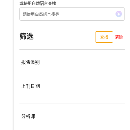
或使用自然语言查找
筛选
查找
清除
报告类别
服務器
上刊日期
亚洲供应链
车用零组件
过去三个月
EV Focus
过去六个月
分析师
宽频与无线
过去一年