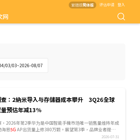
评估申请
登入
繁體版
简体版
文网
/03/03~2026-08/07
查：2納米导入与存儲器成本攀升 3Q26全球
货量预估年减13%
ES观察，2026年第2季华为是中国智能手機市场唯一销售量维持年成
动海思
5G
AP出货量上修380万颗。展望第3季，品牌业者提前
货，将带动全球手机AP出货量回归季节性成长，DIGITIMES预
2026-07-31