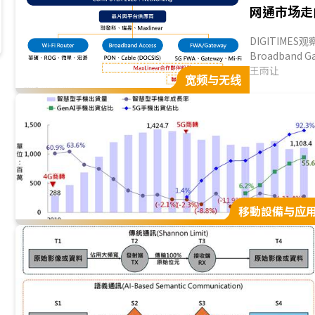
网通市场走
DIGITIME
Broadband G
用網絡、固定
王雨让
宽频与无线
朝向高速化、
音、云端服务
升，而是更加重
移動設備与应