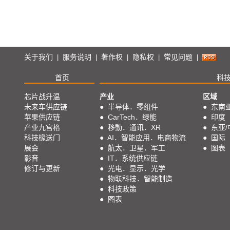
关于我们
服务说明
著作权
隐私权
常见问题
|
|
|
|
|
首页
科
芯片战升温
产业
区域
未来车供应链
●
半导体．零组件
●
东南
苹果供应链
●
CarTech．绿能
●
印度
产业九宫格
●
移動．通讯．XR
●
东亚/
科技椽送门
●
AI．智能应用．电商物流
●
国际
展会
●
航太．卫星．军工
●
图表
影音
●
IT．系统供应链
修订与更新
●
光电．显示．光学
●
物联科技．智能制造
●
科技政策
●
图表