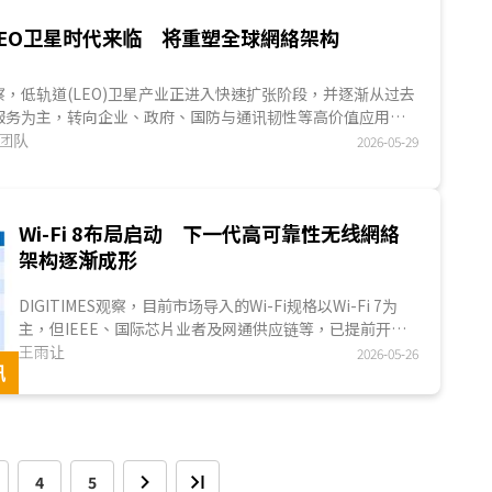
人运动控制等场域应用，显示智能车与机器人正朝系统整合与
LEO卫星时代来临 将重塑全球網絡架构
落地方向发展。...
ES观察，低轨道(LEO)卫星产业正进入快速扩张阶段，并逐渐从过去
服务为主，转向企业、政府、国防与通讯韧性等高价值应用市
球同步轨道(GEO)卫星需长期承担多元任务，LEO卫星因部署
究团队
2026-05-29
射成本下降与迭代速度加快，开始出现更明确的专用化与差异
aceX持续扩大星链(Starlink)部署外，Amazon LEO、
lesat Lightspeed等計劃，也分别锁定企业云端整合、主权通讯与
Wi-Fi 8布局启动 下一代高可靠性无线網絡
..
架构逐渐成形
DIGITIMES观察，目前市场导入的Wi-Fi规格以Wi-Fi 7为
主，但IEEE、国际芯片业者及网通供应链等，已提前开始
推动下一代Wi-Fi 8技术架构。相较于过去几代Wi-Fi聚焦于
王雨让
2026-05-26
讯
峰值速度、帶寬与數據吞吐量提升，Wi-Fi 8开始将发展方
向转向高密度环境下的稳定性、低延迟与高可靠性连线能
力。此变化显示，Wi-Fi标准演进的核心目标，正逐渐由
「更快的无线網絡」，转向「更稳定且可预测的无线網絡
品质」。...
4
5