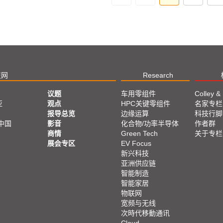
技网
Research
议题
车用零组件
Colley &
亚
观点
HPC关键零组件
名家专栏
报导总览
边缘运算
科技行脚
中国
影音
化合物/功率半导体
作者群
商情
Green Tech
关于专栏
展会专区
EV Focus
新兴科技
亚洲供应链
智能制造
智能家居
物联网
宽频与无线
次時代移動通讯