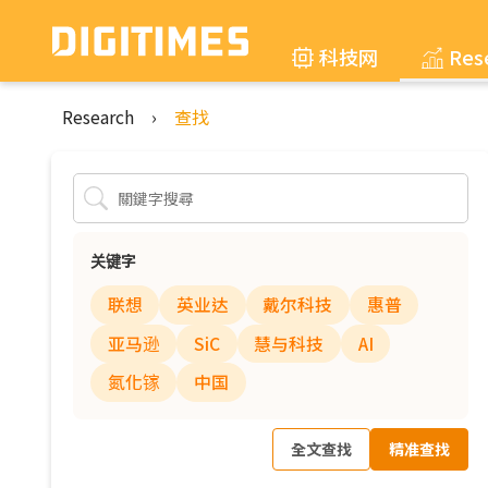
科技网
Res
Research
›
查找
关键字
联想
英业达
戴尔科技
惠普
亚马逊
SiC
慧与科技
AI
氮化镓
中国
全文查找
精准查找