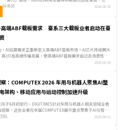
端视底层硬件的物理限制与热管理上的技术突破。次太赫兹
钟易良
2026-06-30
频段的扩展、通感一体化(ISAC)的导入、语义通讯与算力解
耦及波形标准的权衡，正促使基站朝向「AI服務器化」发
展。...
升高端ABF载板需求 臺系三大载板业者启动在臺
资
S认为，AI运算需求正重新定义高端ABF载板市场。AI芯片持续朝大
高I/O及高速传输发展，使高端ABF载板需求由过去消费性电
...
2026-06-30
察：COMPUTEX 2026 车用与机器人聚焦AI整
电架构、移动应用与运动控制加速升级
 2026于6月初举行，DIGITIMES针对车用与机器人相关领域业者
观察。这些业者在本届COMPUTEX展示重点聚焦于AI与智能
汽车架构与车内互连升级、移动应用与智能充电，以及机器人
究团队
2026-06-12
制四大主轴，整体来看，各业者AI技术进展已由模型与算力展
至Physical AI自驾开发流程、智能座舱、车联网、充电管