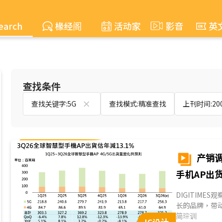
earch
椽经阁
活动家
影音
英
查找条件
查找关键字:5G
查找模式:精准查找
上刊时间:2004
产销调
手机AP出
DIGITIM
长的品牌，带
为第4季旺季备
简琮训