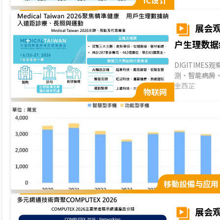
IC设计
估全球手机AP出
步攀升，促使
估较2025年同期
展会观
户生理数据
DIGITIMES
测、智能病房
照及运动服务
金西芷
物联网
续判读，并展
品展示迈入实际
可，产业重点开
移動設備与应用
展会观