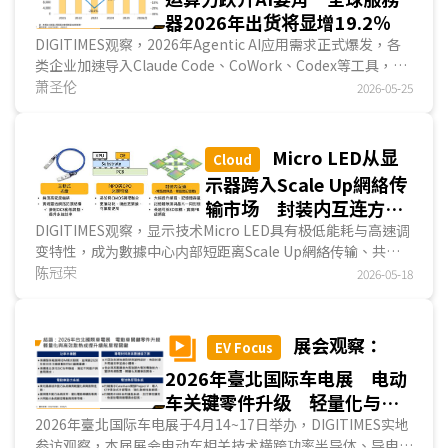
展。...
器2026年出货将显增19.2％
DIGITIMES观察，2026年Agentic AI应用需求正式爆发，各
类企业加速导入Claude Code、CoWork、Codex等工具，驱
动大型云端业者、龙头AI模型公司加速生成式AI相...
萧圣伦
2026-05-25
Micro LED从显
Cloud
示器跨入Scale Up網絡传
输市场 封装内互连方案
为长期技术愿景
DIGITIMES观察，显示技术Micro LED具有极低能耗与高速调
变特性，成为數據中心内部短距离Scale Up網絡传输、共同
封装光学(CPO)的新兴热门解决方案，目前Micro LED短距光
陈冠荣
2026-05-18
互连技术吸引全球众多通讯、光电和新创业者投入研发，展望
未来，微软、Avicena和Credo Technology在长期技术愿景
中，有意将Micro LED技术用于裸晶对裸晶、裸晶对存儲器等
展会观察：
EV Focus
封装内光互连解决方案，因此Micro LED在短距光互连市场深
2026年臺北国际车电展 电动
具潜力。...
车关键零件升级 轻量化与高
效散热成提升续航里程关键
2026年臺北国际车电展于4月14~17日举办，DIGITIMES实地
参访观察，本届展会电动车相关技术横跨功率半导体、导电材