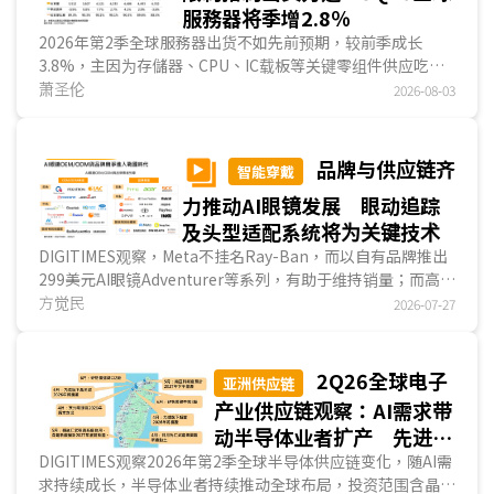
服務器将季增2.8％
2026年第2季全球服務器出货不如先前预期，较前季成长
3.8%，主因为存儲器、CPU、IC载板等关键零组件供应吃
紧，箝制整机系统出货力道，但美系大型云端业者的服務器采
萧圣伦
2026-08-03
购量仍季成长11.6%，Agentic AI应用的发展使云端业者的算
力部署从以加速器为主的AI服務器，更多已转向以CPU为主的
运算、储存服務器。品牌商出货则衰退5.6%，除较大型云端
品牌与供应链齐
智能穿戴
业者受到更多供给限制外，一般企业对服務器涨价亦较难接
力推动AI眼镜发展 眼动追踪
受，因而造成出货不如预期。进入2026年第3季，全球服務器
出货量预估将首度突破500万臺大关，较前季季增2.8%，成
及头型适配系统将为关键技术
长动能虽延续，但因缺料问题压抑，增速将较前季放缓...
DIGITIMES观察，Meta不挂名Ray-Ban，而以自有品牌推出
299美元AI眼镜Adventurer等系列，有助于维持销量；而高通
(Qualcomm)、应材(Applied Materials)等供应链业...
方觉民
2026-07-27
2Q26全球电子
亚洲供应链
产业供应链观察：AI需求带
动半导体业者扩产 先进封
装、存儲器与上游材料设备
DIGITIMES观察2026年第2季全球半导体供应链变化，随AI需
求持续成长，半导体业者持续推动全球布局，投资范围含晶圆
皆同步布局