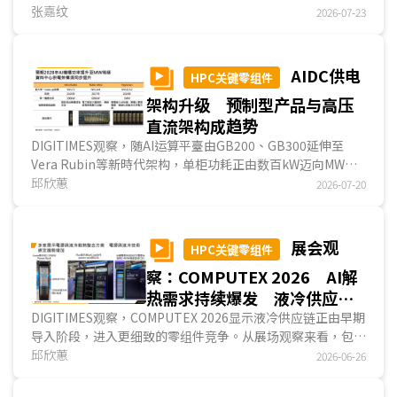
代工、存儲器、先进封装等领域，反映半导体上下游业者为因
张嘉纹
2026-07-23
应市场需求持续成长，皆积极扩产与投资。...
AIDC供电
HPC关键零组件
架构升级 预制型产品与高压
直流架构成趋势
DIGITIMES观察，随AI运算平臺由GB200、GB300延伸至
Vera Rubin等新時代架构，单柜功耗正由数百kW迈向MW
级。传统數據中心以低压交流或48V为主的配电方式，将面临
邱欣蕙
2026-07-20
电流过大、铜材用量增加、线损上升及机柜空间不足等问题。
因此，供电架构开始朝向「高压直流母线＋末端降压」演进，
800V DC成为支撑高密度AI机柜的重要规格走向。...
展会观
HPC关键零组件
察：COMPUTEX 2026 AI解
热需求持续爆发 液冷供应链
进入规格整合
DIGITIMES观察，COMPUTEX 2026显示液冷供应链正由早期
导入阶段，进入更细致的零组件竞争。从展场观察来看，包括
液冷板、CDU、分歧管、快接头、管路、阀件与监控系统等
邱欣蕙
2026-06-26
关键零组件，皆吸引众多厂商投入展示，反映液冷已不再只是
少数系统厂或散热厂所主导的专案型解决方案，而是逐步形成