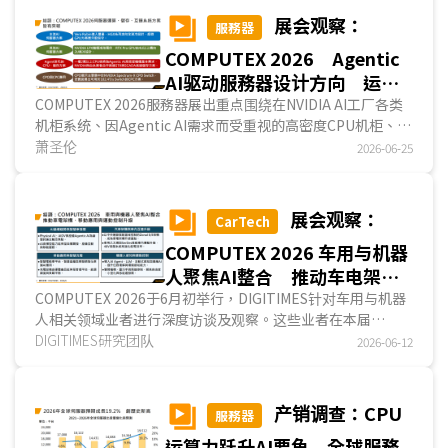
完整供应链、规格分工与量产竞争。...
展会观察：
服務器
COMPUTEX 2026 Agentic
AI驱动服務器设计方向 运
算、储存、互连皆有重点
COMPUTEX 2026服務器展出重点围绕在NVIDIA AI工厂各类
机柜系统、因Agentic AI需求而受重视的高密度CPU机柜、高
速SSD储存方案，以及CPO、CPC的整机或部...
萧圣伦
2026-06-25
展会观察：
CarTech
COMPUTEX 2026 车用与机器
人聚焦AI整合 推动车电架
构、移动应用与运动控制加速
COMPUTEX 2026于6月初举行，DIGITIMES针对车用与机器
人相关领域业者进行深度访谈及观察。这些业者在本届
升级
COMPUTEX展示重点聚焦于AI与智能车发展方向、汽车架构
DIGITIMES研究团队
2026-06-12
与车内互连升级、移动应用与智能充电，以及机器人感知与运
动控制四大主轴，整体来看，各业者AI技术进展已由模型与算
力展示，进一步延伸至Physical AI自驾开发流程、智能座
产销调查：CPU
服務器
舱、车联网、充电管理，以及机器人运动控制等场域应用，显
运算力跃升AI要角 全球服務
示智能车与机器人正朝系统整合与Physical AI落地方向发