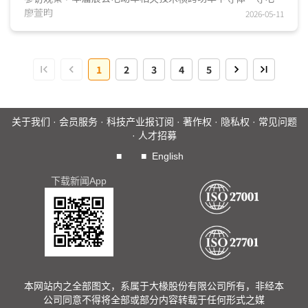
料与高压连接方案、动力系统及电池热管理系统四大面向，各
廖萱昀
2026-05-11
业者透过策略整并与关键技术升级，实现提升系统效率、轻量
化设计与优化散热性能，持续精进电动车性能表现。...
1
2
3
4
5
关于我们
·
会员服务
·
科技产业报订阅
·
著作权
·
隐私权
·
常见问题
·
人才招募
■
■
English
下载新闻App
本网站内之全部图文，系属于大椽股份有限公司所有，非经本
公司同意不得将全部或部分内容转载于任何形式之媒