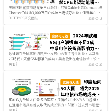
摇 然CPE出货动能将转
向FTTH
美国固网宽频市场竞争日益激烈，尽管Cable业者Comcast与
Charter仍以逾3,000万用户维持市场领导地位，但近年在固
定无线接入(Fixed Wireless Access；FWA)与光纤到...
DIGITIMES研究团队
2025-07-18
2024年欧洲
宽频与无线
5G用户渗透率不足3成
中系电信设备商影响力依
旧不容小觑
欧洲曾在全球移動通讯产业发展中占有主导性地位，尤其是
2G時代，凭借GSM标准的成功，奠定欧洲在电信技术、设备
制造与市场普及上的领先地位。然而，随著4G与5G時代的到
吴伯轩
2025-02-27
来，欧洲的影响力逐渐下滑，这与市场竞争激烈、电信产业整
并、各国监管政策分歧及基础建设投资不足等因素相关。再
者，欧洲各国在脱钩中国电信供应链政策上显得莫衷一是，导
印度迈向
宽频与无线
致欧洲过渡到5G網絡之途显得步履蹒跚。尽管欧洲仍在制定
5G大国 将为2025
移動通讯标准、技术创新、移動应用等领域维持优势，但能否
年电信市场的成长风
在未来6G時代站稳领先地位，各国政府／欧盟的主导将是举
口
印度作为全球人口最多的国家，凭借超过14亿的人口规模，
足轻重的角色
在通讯市场具有难以取代的成长潜力。然而，过去受市场竞争
者数量过多、电信基础建设薄弱、政策执行不力等多种因...
吴伯轩
2025-01-26