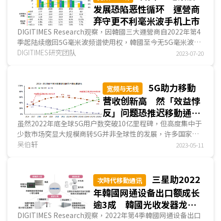
发展恐陷恶性循环 運營商
弃守更不利毫米波手机上市
DIGITIMES Research观察，因韓國三大運營商自2022年第4
季起陆续缴回5G毫米波频谱使用权，韓國至今无5G毫米波手
机上市，韩厂三星电子(Samsung Electronics)仅于...
DIGITIMES研究团队
2023-07-20
5G助力移動
宽频与无线
营收创新高 然「效益悖
反」问题恐推迟移動通讯
時代转换时程
虽然2022年底全球5G用户数突破10亿里程碑，但高度集中于
少数市场突显大规模商转5G并非全球性的发展，许多国家／
地区的移動用户并未出现强烈转换5G的需求。DIGITIM...
吴伯轩
2023-05-11
三星助2022
次時代移動通讯
年韓國网通设备出口额成长
逾3成 韓國光收发器龙头
抢攻海外5G市场
DIGITIMES Research观察，2022年第4季韓國网通设备出口