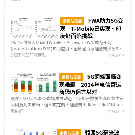
FWA助力5G变
宽频与无线
现 T-Mobile已实现、印
度仍面临挑战
固定无线接入(Fixed Wireless Access；FWA)成为变现
(monetization) 5G的热门应用，全球逾百家運營商推出5G
FWA服务，2024年5G FWA用户将达5,700万，并将于20...
DIGITIMES研究团队
2024-09-13
5G網絡面临变
宽频与无线
现难题 2024年电信营运
商恐仍保守以对
观察2023年全球5G市场发展动态，5G用户数虽仍高度集中在
中国及北美市场，但印度在两大運營商Reliance Jio和Bharti
Airtel积极投入下，成为2023年的黑马，一举拿...
吴伯轩
2024-04-18
韓國5G毫米波
宽频与无线