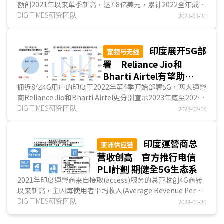
额创2021年以来单季新高，达7.8亿美元，累计2022全年成长
逾3成，达29亿美元，其中，三星电子(Samsung Elec...
DIGITIMES研究团队
2023-03-31
印度展开5G部
宽频与无线
署 Reliance Jio和
Bharti Airtel有望助
Open RAN萌芽发展
拥近8亿4G用户的印度于2022年第4季开始部署5G，两大運營
商Reliance Jio和Bharti Airtel更分别宣示2023年底至2024
年第1季末5G網絡覆盖全印度。尽管部署初期采用传...
DIGITIMES研究团队
2023-02-16
印度運營商总
亚洲供应链
营收创高 官方推行电信
PLI計劃 期健全5G生态系
2021年印度運營商来自接取(access)服务的总营收创4G商转
以来新高，主因每使用者平均收入(Average Revenue Per
User；ARPU)回升，且移動用户数维持在11.5亿以上高...
DIGITIMES研究团队
2022-06-30