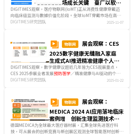
场成长关键 臺厂以软硬
整合及医疗验证合作为突
DIGITIMES观察，医疗物联网(IoMT)正从消费性健康穿戴迈
向临床级监测与數據价值化阶段。全球IoMT穿戴市场在高龄
破口
化、慢性病普及与線上医疗常态化的推动下快速成长，2...
DIGITIMES研究团队
2025-11-07
展会观察：CES
物联网
2025數字健康无缝融入家庭
生成式AI推进精准健康个人化
服务
DIGITIMES观察，數字健康议题近几年皆为CES观展重点，
CES 2025参展业者发展
预防医学
／精准健康与AI驱动的个人
化指导产品／服务已成为趋势，全龄健康管理、心理.....
DIGITIMES研究团队
2025-01-22
展会观察：
物联网
MEDICA 2024 AI应用落地临床
案例增 创新生理监测技术以
轻便无感为目标
德国MEDICA为全球最大医疗器材展，汇集全球先进医疗科
技，可从展会的创新竞赛与新创展区观测全球智能医材创新发