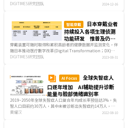
展趋势。DIGITIMES观察，MEDICA 2024强调AI应用...
DIGITIMES研究团队
2024-12-16
日本穿戴业者
智能穿戴
持续投入各项生理侦测
功能研发 惟普及仍赖
地方政府支持
穿戴装置可随时取得和累积高龄者的健康数据并监测变化，伴
随日本推动医疗數字改革(Digital Transformation；DX)，
穿戴装置更成为个人健康纪录(Personal Health Recor...
DIGITIMES研究团队
2023-08-31
全球失智症人
AI Focus
口逐年增加 AI辅助提升诊断
能量与脸部情绪識別率
2019~2050年全球失智症人口复合年均成长率预估达3%，失
智人口目前约30万人，其中未被诊断出失智症约14万人，因
此利用AI技术辅助失智症检测有其需求，辅助范围包含从...
黄耀汉
2022-08-10