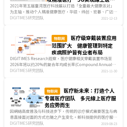
多元情境
2021年第五届臺湾医疗科技展以打造「全臺最大健康派对」
为主轴，推动个人精准健康医疗，华硕、纬创、宏碁、广达、
远传…等多家业者展出医疗AI与線上医疗多项创新应用。
DIGITIMES研究团队
2021-12-13
医疗级穿戴装置应用
物联网
范围扩大 健康管理到特定
疾病照护皆有业者布局
DIGITIMES Research观察，医疗健康相关穿戴装置市场至
2026年将以约20%的复合年均成长率(Compound Annual
Growth Rate；CAGR)持续成长，虽一般消费性穿戴装置...
DIGITIMES研究团队
2021-11-30
医疗新未来：打造个人
物联网
专属医疗团队 多元線上医疗服
务应势而生
因網絡高度普及与科技进步下，传统的诊疗模式需要医生与病
患直接面对面的方式也随之产生变化。新科技提供的医疗服务
平臺与傳感连结设备，線上医疗让「家庭医生」成为在線在宅
DIGITIMES研究团队
2019-08-23