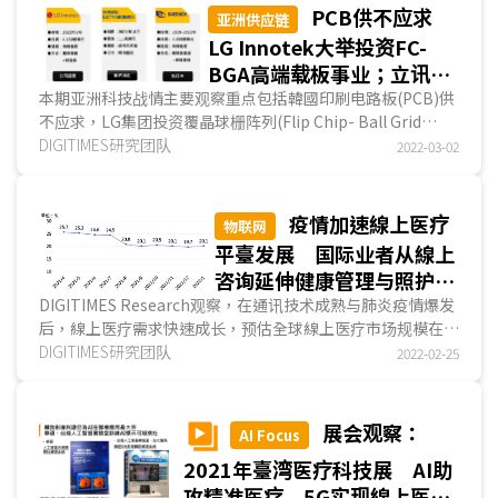
PCB供不应求
亚洲供应链
LG Innotek大举投资FC-
BGA高端载板事业；立讯加
码新能源车制造 朝Tier 1
本期亚洲科技战情主要观察重点包括韓國印刷电路板(PCB)供
不应求，LG集团投资覆晶球栅阵列(Flip Chip- Ball Grid
转型；泰国推动电动车税收
Array；FC-BGA)载板事业，以因应5G、AI芯片、智能...
DIGITIMES研究团队
2022-03-02
优惠 促汽车业转型
疫情加速線上医疗
物联网
平臺发展 国际业者从線上
咨询延伸健康管理与照护服
务
DIGITIMES Research观察，在通讯技术成熟与肺炎疫情爆发
后，線上医疗需求快速成长，预估全球線上医疗市场规模在
2022~2028年将以复合年均成长率(CAGR) 36.5%幅度...
DIGITIMES研究团队
2022-02-25
展会观察：
AI Focus
2021年臺湾医疗科技展 AI助
攻精准医疗 5G实现線上医疗