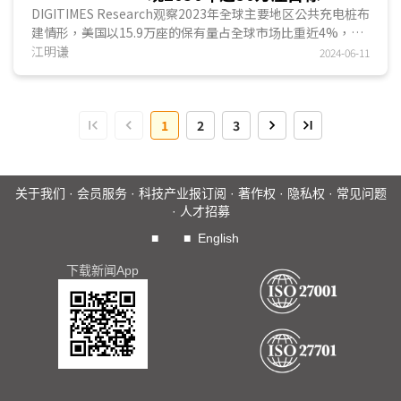
DIGITIMES Research观察2023年全球主要地区公共充电桩布
建情形，美国以15.9万座的保有量占全球市场比重近4%，居
全球排行第四；加州为全美公共充电桩保有量最高的州...
江明谦
2024-06-11
1
2
3
关于我们
·
会员服务
·
科技产业报订阅
·
著作权
·
隐私权
·
常见问题
·
人才招募
■
■
English
下载新闻App