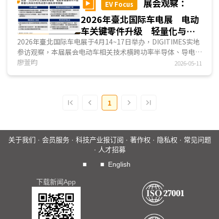
展会观察：
EV Focus
2026年臺北国际车电展 电动
车关键零件升级 轻量化与高
效散热成提升续航里程关键
2026年臺北国际车电展于4月14~17日举办，DIGITIMES实地
参访观察，本届展会电动车相关技术横跨功率半导体、导电材
料与高压连接方案、动力系统及电池热管理系统四大面向，各
廖萱昀
2026-05-11
业者透过策略整并与关键技术升级，实现提升系统效率、轻量
化设计与优化散热性能，持续精进电动车性能表现。...
1
关于我们
·
会员服务
·
科技产业报订阅
·
著作权
·
隐私权
·
常见问题
·
人才招募
■
■
English
下载新闻App