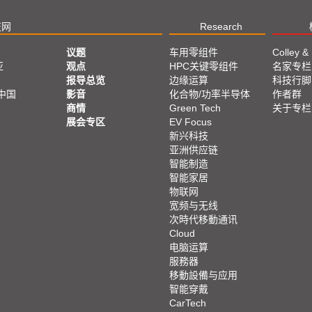
技网
Research
议题
车用零组件
Colley &
亚
观点
HPC关键零组件
名家专栏
报导总览
边缘运算
科技行脚
中国
影音
化合物/功率半导体
作者群
商情
Green Tech
关于专栏
展会专区
EV Focus
新兴科技
亚洲供应链
智能制造
智能家居
物联网
宽频与无线
次時代移動通讯
Cloud
电脑运算
服務器
移動設備与应用
智能穿戴
CarTech