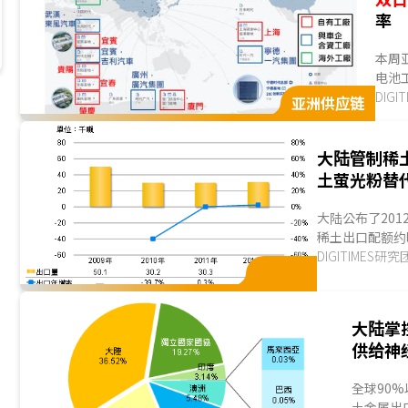
率
本周
电池
期合作
DIG
亚洲供应链
大陆管制稀
土萤光粉替
大陆公布了201
稀土出口配额约
轻稀土与重稀土
DIGITIMES研
粉、汽车...
大陆掌
供给神
全球90
土金属出