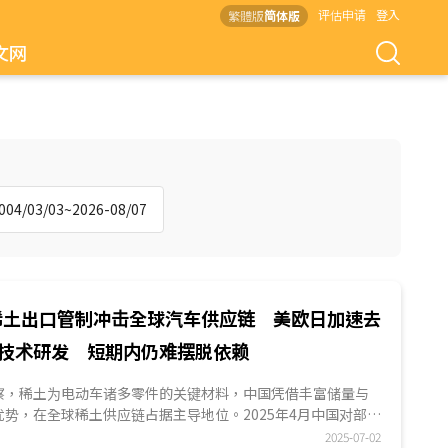
评估申请
登入
繁體版
简体版
文网
4/03/03~2026-08/07
稀土出口管制冲击全球汽车供应链 美欧日加速去
技术研发 短期内仍难摆脱依赖
ES观察，稀土为电动车诸多零件的关键材料，中国凭借丰富储量与
势，在全球稀土供应链占据主导地位。2025年4月中国对部分
管制，...
2025-07-02