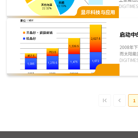
件，大陆
DIGITI
显示科技与应用
启动中
2008
而太阳能
下，扩充
DIGITI
急遽增加..
1