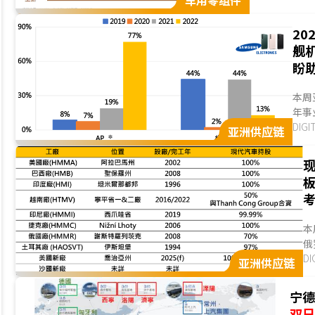
车用零组件
2
舰
盼
本周亚
年事
元凶
DIG
亚洲供应链
现
本
俄
半
D
亚洲供应链
宁
双