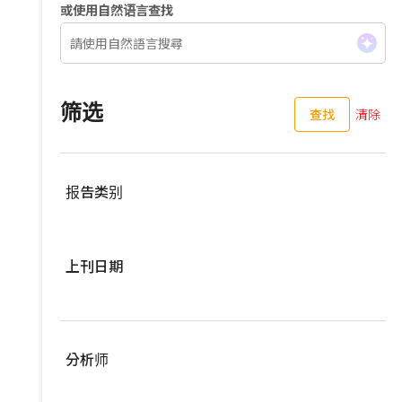
或使用自然语言查找
筛选
查找
清除
报告类别
服務器
上刊日期
亚洲供应链
车用零组件
过去三个月
EV Focus
过去六个月
分析师
宽频与无线
过去一年