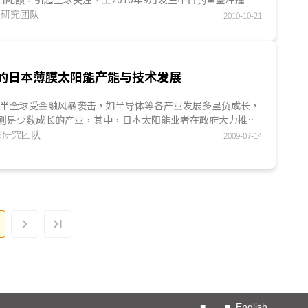
利用稀土来作为与日本谈判的筹码，更使稀土问题浮上台面...
MES研究团队
2010-10-21
的日本薄膜太阳能产能与技术发展
年下半全球受金融风暴袭击，如半导体等各产业发展多呈负成长，
则是少数成长的产业，其中，日本太阳能业者在政府大力推动
生产设备、进军海外市场等动作频频，太阳能电池产能因此而
MES研究团队
2009-07-14
.
■
■
English