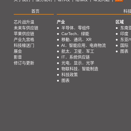
首页
科
芯片战升温
产业
区域
未来车供应链
●
半导体．零组件
●
东南
苹果供应链
●
CarTech．绿能
●
印度
产业九宫格
●
移動．通讯．XR
●
东亚/
科技椽送门
●
AI．智能应用．电商物流
●
国际
展会
●
航太．卫星．军工
●
图表
影音
●
IT．系统供应链
修订与更新
●
光电．显示．光学
●
物联科技．智能制造
●
科技政策
●
图表