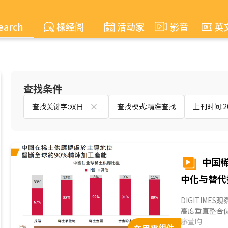
earch
椽经阁
活动家
影音
英
查找条件
查找关键字:双日
查找模式:精准查找
上刊时间:200
中国
中化与替代
DIGITIM
高度垂直整合优
中重稀土实施出口
廖萱昀