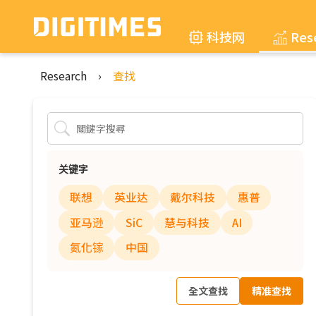
科技网
Res
Research
›
查找
关键字
联想
英业达
戴尔科技
惠普
亚马逊
SiC
慧与科技
AI
氮化镓
中国
全文查找
精准查找