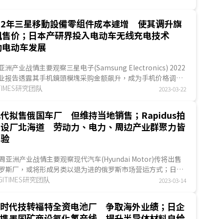
022年三星移動設備零组件成本遽增 使其调升旗
机售价；日本产研界投入电动车无线充电技术
助电动车发展
洲产业战情主要观察三星电子(Samsung Electronics) 2022
业报告透露其手机鏡頭模塊采购金额飙升，成为手机价格调涨
之一；日本变压器业者Daihen投入电...
ITIMES研究团队
2023-03-22
代拟售俄国车厂 但维持当地销售；Rapidus拍
板设厂北海道 劳动力、电力、周边产业群聚力皆
考验
周亚洲产业战情主要观察现代汽车(Hyundai Motor)传将出售
罗斯厂，或将形成另类以退为进的俄罗斯市场营运方式；日本
导体业者Rapidus选址落脚北海道，固然初期投...
IGITIMES研究团队
2023-03-14
德时代技转福特全资电池厂 争取海外业绩；日企
日
携墨国矿商设氟化氢产线 提升半导体材料自给