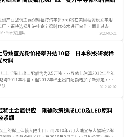
亚洲产业战情主要观察福特汽车(Ford)将在美国独资设立车用
工厂，福特选择引进中企宁德时代技术进行合作，而非过去长
的韩商SK On；日企
ITIMES研究团队
双日
(Sojitz)与...
2023-02-21
土导致萤光粉价格攀升达10倍 日本积极研发稀
代材料
2年上半稀土出口配额约为2.5万吨，业界依此估算2012年全年
略与2011年相当，但2012年稀土出口配额增加了新规定，将
分开计算，其中，重稀土所占比重不到15%，但重稀土为萤光
究团队
2012-02-02
控稀土金属供应 限输政策造成LCD及LED原料
经紧绷
%以上的稀土仰赖大陆出口，而2010年7月大陆宣布大幅减少稀
口配额，引起全球关注，至2010年9月发生中日钓鱼臺冲撞事