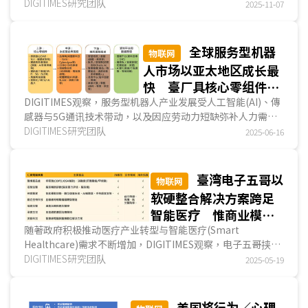
化、慢性病普及与線上医疗常态化的推动下快速成长，2...
DIGITIMES研究团队
2025-11-07
全球服务型机器
物联网
人市场以亚太地区成长最
快 臺厂具核心零组件优
势 惟整机整合／应用仍
DIGITIMES观察，服务型机器人产业发展受人工智能(AI)、傳
感器与5G通讯技术带动，以及因应劳动力短缺弥补人力需求
待强化
缺口的趋势下，服务型机器人市场规模逐步扩大，2024...
DIGITIMES研究团队
2025-06-16
臺湾电子五哥以
物联网
软硬整合解决方案跨足
智能医疗 惟商业模式
落地仍待时间验证
随著政府积极推动医疗产业转型与智能医疗(Smart
Healthcare)需求不断增加，DIGITIMES观察，电子五哥挟其
资通讯技术优势，透过延伸硬件制造能力至医材与监测装置、
DIGITIMES研究团队
2025-05-19
开...
美国将行为／心理