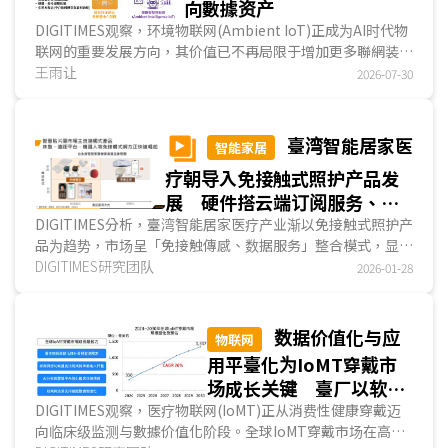
向數據资产
DIGITIMES观察，环境物联网(Ambient IoT)正成为AI时代物
联网的重要发展方向，其价值已不再局限于增加更多聯網装
置，而是重新定义企业建立、治理及运用數據资产的方式。随
王雨让
2026-07-30
著环境能量采集、超低功耗傳感、边缘AI及无线通讯技术持续
成熟，大量过去无法數字化的实体物件开始具备持续感知能
力，使物联网由设备连结逐步走向环境感知，并进一步支撑AI
臺湾智能居家医
智能家居
分析、自动化决策及智能服务发展，成为企业推动數字转型的
疗朝导入免接触式照护产品发
重要基础。...
展 硬件搭云端订阅服务、軟
件平臺采免月费模式
DIGITIMES分析，臺湾智能居家医疗产业渐以免接触式照护产
品为趋势，市场呈「免接触傳感、数据服务」整合模式，显示
产业正朝技术与数据驱动转型。硬件商发展硬件驱动...
DIGITIMES研究团队
2026-01-28
数据价值化与应
物联网
用平臺化为IoMT穿戴市
场成长关键 臺厂以软硬
整合及医疗验证合作为突
DIGITIMES观察，医疗物联网(IoMT)正从消费性健康穿戴迈
向临床级监测与數據价值化阶段。全球IoMT穿戴市场在高龄
破口