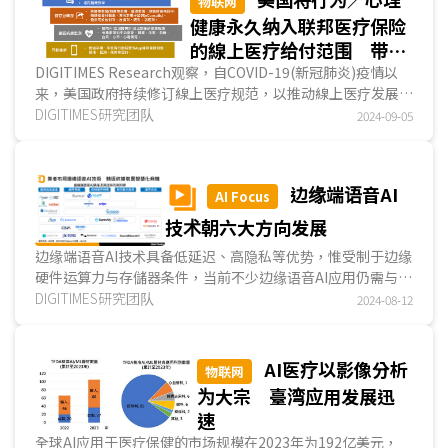
物联网
健康永久纳入联邦医疗保险
的線上医疗给付范围 带动
相关線上监测发展
DIGITIMES Research观察，自COVID-19(新冠肺炎)疫情以
来，美国政府持续修订線上医疗规范，以推动線上医疗发展，
如扩大联邦医疗保险(Medicare)的给付范围，放宽可使...
DIGITIMES研究团队
2024-09-05
边缘端语音AI
AI Focus
技术朝六大方向发展
边缘端语音AI技术具备低延迟、高隐私等优势，惟受制于边缘
硬件运算力与存儲器条件，当前不少边缘语音AI应用仍需与云
端运算协同分工，DIGITIMES Research预期边缘语...
DIGITIMES研究团队
2024-08-12
AI医疗以影像分析
物联网
为大宗 臺湾应用发展迅
速
全球AI应用于医疗保健的市场规模在2023年为192亿美元，