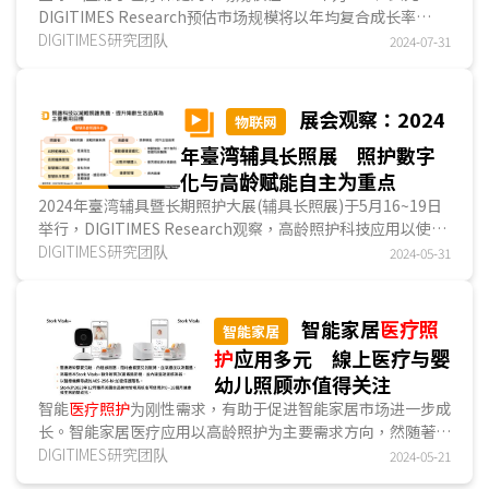
DIGITIMES Research预估市场规模将以年均复合成长率
(CAGR) 35.8%成长至2030年的1,597亿美元。臺湾AI医疗...
DIGITIMES研究团队
2024-07-31
展会观察：2024
物联网
年臺湾辅具长照展 照护數字
化与高龄赋能自主为重点
2024年臺湾辅具暨长期照护大展(辅具长照展)于5月16~19日
举行，DIGITIMES Research观察，高龄照护科技应用以使用
者需求为导向，主要分为两大类型，包括为照护者减...
DIGITIMES研究团队
2024-05-31
智能家居
医疗照
智能家居
护
应用多元 線上医疗与婴
幼儿照顾亦值得关注
智能
医疗照护
为刚性需求，有助于促进智能家居市场进一步成
长。智能家居医疗应用以高龄照护为主要需求方向，然随著技
术发展与进步，線上医疗与婴幼儿照护需求亦逐渐攀升。
DIGITIMES研究团队
2024-05-21