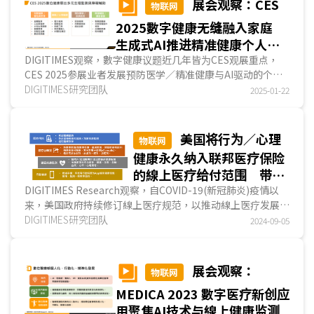
展会观察：CES
物联网
2025數字健康无缝融入家庭
生成式AI推进精准健康个人化
服务
DIGITIMES观察，數字健康议题近几年皆为CES观展重点，
CES 2025参展业者发展预防医学／精准健康与AI驱动的个人
化指导产品／服务已成为趋势，全龄健康管理、心理.....
DIGITIMES研究团队
2025-01-22
美国将行为／心理
物联网
健康永久纳入联邦医疗保险
的線上医疗给付范围 带动
相关線上监测发展
DIGITIMES Research观察，自COVID-19(新冠肺炎)疫情以
来，美国政府持续修订線上医疗规范，以推动線上医疗发展，
如扩大联邦医疗保险(Medicare)的给付范围，放宽可使...
DIGITIMES研究团队
2024-09-05
展会观察：
物联网
MEDICA 2023 數字医疗新创应
用聚焦AI技术与線上健康监测