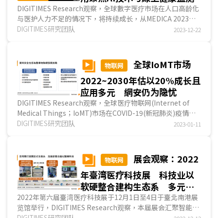
DIGITIMES Research观察，全球數字医疗市场在人口高龄化
与医护人力不足的情况下，将持续成长，从MEDICA 2023新
创大赛与展区可发现數字医疗创新应用多聚焦在AI技....
DIGITIMES研究团队
2023-12-22
全球IoMT市场
物联网
2022~2030年估以20%成长且
应用多元 網安仍为隐忧
DIGITIMES Research观察，全球医疗物联网(Internet of
Medical Things；IoMT)市场在COVID-19(新冠肺炎)疫情
后，随線上病患监测需求提高而愈趋蓬勃，且因应高龄...
DIGITIMES研究团队
2023-01-11
展会观察：2022
物联网
年臺湾医疗科技展 科技业以
软硬整合建构生态系 多元解
决方案助医疗數字转型
2022年第六届臺湾医疗科技展于12月1日至4日于臺北南港展
览馆举行，DIGITIMES Research观察，本届展会汇聚智能医
疗、精准医疗、全龄健康三大领域的标竿企业与新兴...
DIGITIMES研究团队