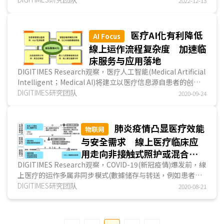
2022-12-13
医疗AI化有利降低
AI Focus
線上运作流程复杂度 加速临
床服务与应用落地
DIGITIMES Research观察，医疗人工智能(Medical Artificial
Intelligent；Medical AI)将建立以医疗信息源自患者的创新
線上医疗(Telehealth)模式，以应用于低风险患者指导系统、
DIGITIMES研究团队
2020-09-24
AI辅助使用的家用体外诊断仪器，告知或驱动临床管理，进
而...
肺炎疫情凸显医疗效能
物联网
与安全需求 線上医疗临床应
用走向非接触式照护或混合式
架构
DIGITIMES Research观察，COVID-19(新冠疫情)爆发前，線
上医疗的运作多属非同步模式(數據储存与转送，例如患者入
口网站咨询服务、医生间的線上会诊)，疫情引发医疗负荷过
DIGITIMES研究团队
2020-08-21
载，带动医疗产业转型契机，線上医疗临床应用朝非接触式照
护或混合式(结合非同步、實時互动模式、線上病人监测系统...