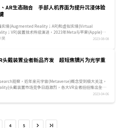
R、AR生态融合 手部人机界面为提升沉浸体验
键
实境(Augmented Reality；AR)和虚拟实境(Virtual
ality；VR)装置技术持续演进，2023年Meta与苹果(Apple)分
推出VR与AR一体机，AR情境的加入使得各大头...
作昊
2023-08-08
VR头戴装置业者新品齐发 超短焦镜片为光学重
 Research观察，近年来元宇宙(Metaverse)概念受到极大关注，
al Reality)头戴装置市场竞争日趋激烈，各大VR业者纷纷推出全新
件...
2023-04-06
4
5