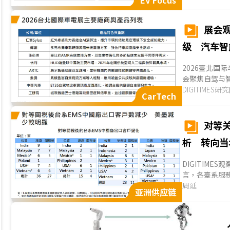
EV Focus
升系统效率、轻
展会观
级 汽车智
2026臺北国际
会聚焦自驾与
全与环境感知
DIGITIMES研
CarTech
速相关方案落
图。同时，臺
零组件国产化进
对等
析 转向当
DIGITIM
言，各臺系服務
受美国对等关
周延
亚洲供应链
协的趋势，无
據中心所需要
应链完备，各
EMS业者采购