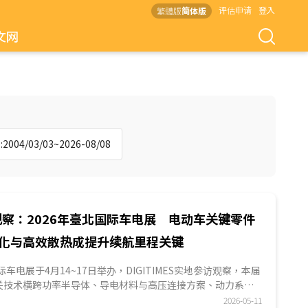
评估申请
登入
繁體版
简体版
文网
004/03/03~2026-08/08
察：2026年臺北国际车电展 电动车关键零件
化与高效散热成提升续航里程关键
际车电展于4月14~17日举办，DIGITIMES实地参访观察，本届
关技术横跨功率半导体、导电材料与高压连接方案、动力系统
系统四大面向，各业者透过策略整并与关键技术升级，实现提
2026-05-11