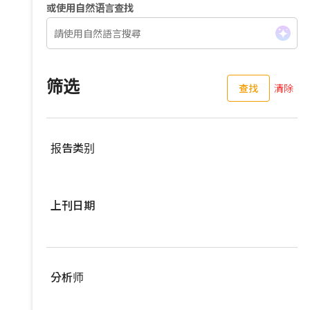
或使用自然语言查找
筛选
查找
清除
报告类别
服務器
上刊日期
亚洲供应链
车用零组件
过去三个月
EV Focus
过去六个月
分析师
宽频与无线
过去一年