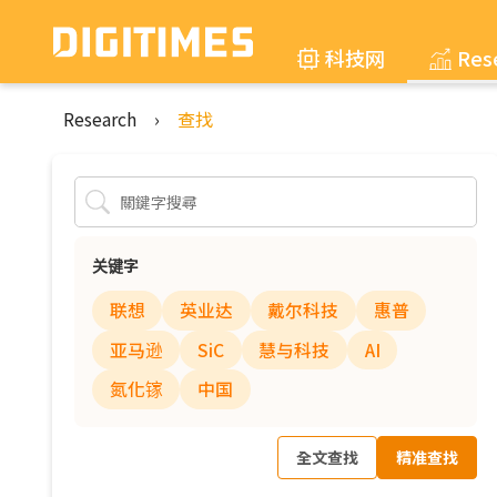
科技网
Res
Research
›
查找
关键字
联想
英业达
戴尔科技
惠普
亚马逊
SiC
慧与科技
AI
氮化镓
中国
全文查找
精准查找