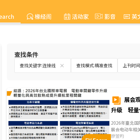
earch
椽经阁
活动家
影音
英
查找条件
查找关键字:连接线
查找模式:精准查找
上刊时间:2
展会观
升级 轻量
2026年臺北国
展会电动车相
及电池热管理
廖萱昀