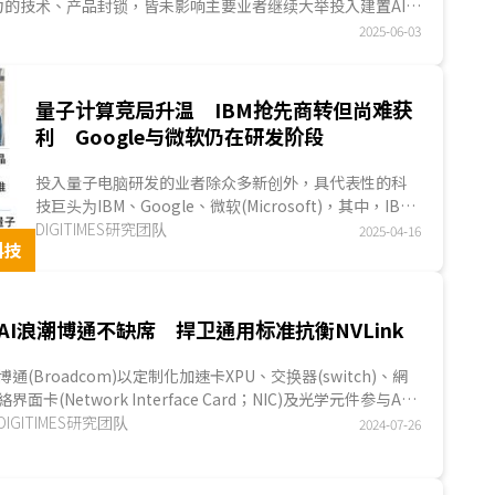
力的技术、产品封锁，皆未影响主要业者继续大举投入建置AI數
模型(L...
2025-06-03
量子计算竞局升温 IBM抢先商转但尚难获
利 Google与微软仍在研发阶段
投入量子电脑研发的业者除众多新创外，具代表性的科
技巨头为IBM、Google、微软(Microsoft)，其中，IBM
透过量子计算即服务(Quantum Computing as a
DIGITIMES研究团队
2025-04-16
科技
Service；QaaS...
AI浪潮博通不缺席 捍卫通用标准抗衡NVLink
博通(Broadcom)以定制化加速卡XPU、交换器(switch)、網
絡界面卡(Network Interface Card；NIC)及光学元件参与AI
網絡盛事，然就主力产品交换器而言，面临NVIDIA专...
DIGITIMES研究团队
2024-07-26