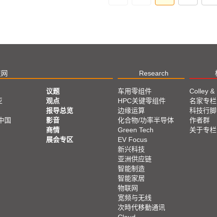
技网
Research
议题
车用零组件
Colley &
亚
观点
HPC关键零组件
名家专栏
报导总览
边缘运算
科技行脚
中国
影音
化合物/功率半导体
作者群
商情
Green Tech
关于专栏
展会专区
EV Focus
新兴科技
亚洲供应链
智能制造
智能家居
物联网
宽频与无线
次時代移動通讯