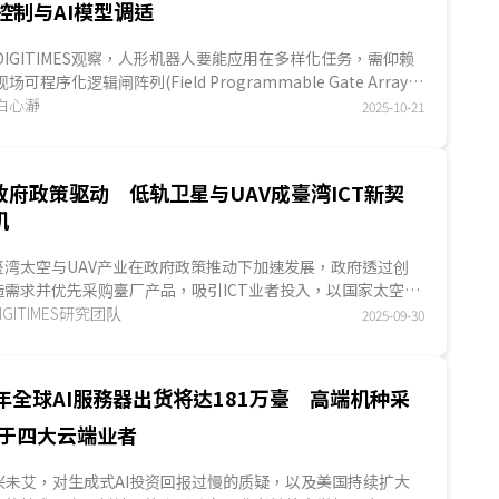
控制与AI模型调适
DIGITIMES观察，人形机器人要能应用在多样化任务，需仰赖
现场可程序化逻辑闸阵列(Field Programmable Gate Array；
FPGA)执行多轴马达控制，并依不同应用场景灵活调整设计。
白心瀞
2025-10-21
人形机器人身具精细且庞大的机构以执行复杂动作，FPGA可借
由低延迟与低功耗设计支持多轴马达控制...
政府政策驱动 低轨卫星与UAV成臺湾ICT新契
机
臺湾太空与UAV产业在政府政策推动下加速发展，政府透过创
造需求并优先采购臺厂产品，吸引ICT业者投入，以国家太空中
心负责的小型卫星(重量500公斤以下)为例，已逐步...
IGITIMES研究团队
2025-09-30
5年全球AI服務器出货将达181万臺 高端机种采
于四大云端业者
兴未艾，对生成式AI投资回报过慢的质疑，以及美国持续扩大