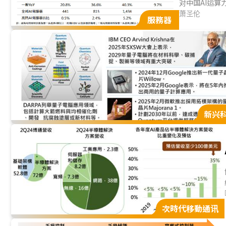
对中国AI运算
據中心，大型语言
萧圣伦
服務器
新兴
次時代移動通讯