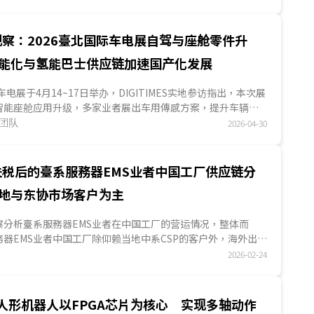
量化设计与优化散热性能，持续精进电动车性能表现。...
察：2026臺北国际车电展自驾与座舱零件升
能化与氢能巴士供应链加速国产化发展
车电展于4月14~17日举办，DIGITIMES实地参访指出，本次展
智能座舱应用升级，多家业者展出车用傳感方案，提升车辆安
能力；系统供应商则强化定位技术与自驾系统等整合能力，加
究团队
2026-04-30
地。此外，部分业者透过购并策略，扩展产品组合与市场版
厂积极切入自驾物流、智能座舱与氢能巴士供应链，推动关键
程，显示臺湾车电产业正朝高整合与自主化方向发展。...
关税后的臺系服務器EMS业者中国工厂供应链分
地与东协市场客户为主
ES观察分析臺系服務器EMS业者在中国工厂的营运情况，整体而
器EMS业者中国工厂除仰赖当地中系CSP的客户外，海外出口
税影响，美国市场客户数量有所下降，出口重心有逐渐转向东
2026-02-24
论是供应东协自家关系企业服務器零组件，或是中系CSP东协數
的服務器及其半成品；另一方面，由于中国当地电子零组件供
厂上游供应链多以供应当地为主；此外，有观察到臺系服務器
人形机器人以FPGA芯片为核心 实现多轴动作
中国当地自动化设备，提升自家中国工厂自动化的现象。...