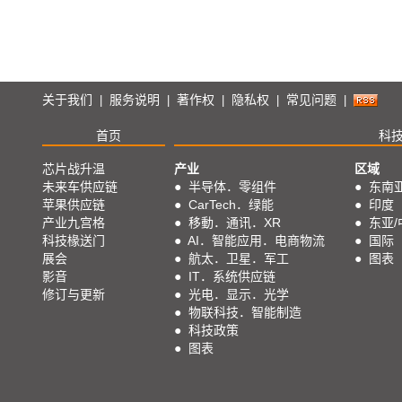
关于我们
服务说明
著作权
隐私权
常见问题
|
|
|
|
|
首页
科
芯片战升温
产业
区域
未来车供应链
●
半导体．零组件
●
东南
苹果供应链
●
CarTech．绿能
●
印度
产业九宫格
●
移動．通讯．XR
●
东亚/
科技椽送门
●
AI．智能应用．电商物流
●
国际
展会
●
航太．卫星．军工
●
图表
影音
●
IT．系统供应链
修订与更新
●
光电．显示．光学
●
物联科技．智能制造
●
科技政策
●
图表