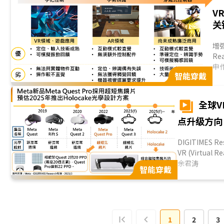
V
关
增强
Re
别
申
智能穿戴
全球
点升级方向
DIGITIMES
VR (Virtu
的产品，力求在硬
余君涛
智能穿戴
1
2
3