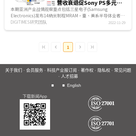
营收衰退促Sony PS多元开
拓潜在玩家；中国车企陆续
本期亚洲产业战情观察重点包括三星电子(Samsung
Electronics)发布14納米制程MRAM，臺、美系半导体业者紧
发布800V SiC高压平臺
追在后；PS5主机销量受制于芯片短缺并影响游戏营收，促
DIGITIMES研究团队
2022-11-29
使...
1
关于我们
·
会员服务
·
科技产业报订阅
·
著作权
·
隐私权
·
常见问题
·
人才招募
■
■
English
下载新闻App