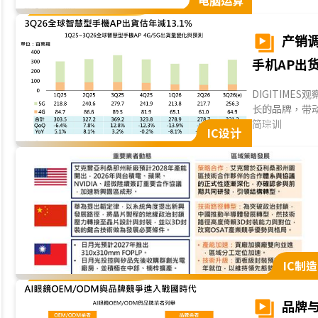
电脑运算
理业者第3季
度不足往年恐抑
少约7%。...
产销调
手机AP出
DIGITIMES
长的品牌，带动
为第4季旺季备
简琮训
IC设计
估全球手机AP出
步攀升，促使
估较2025年同期
IC制造
品牌