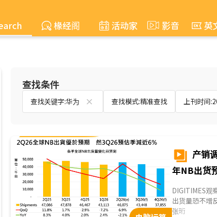
earch
椽经阁
活动家
影音
英
查找条件
查找关键字:华为
查找模式:精准查找
上刊时间:200
产销调
年NB出货
DIGITIME
出货量恐不增反
年出货高峰明显
张珩