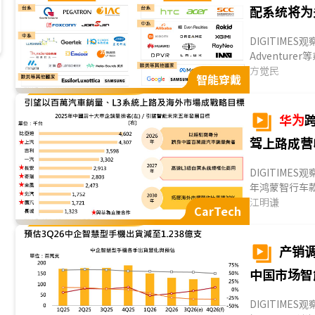
配系统将为
DIGITIME
Adventure
Materials)等
方觉民
智能穿戴
华为
驾上路成营
DIGITIMES
年鸿蒙智行车款
将30余年在I
江明谦
CarTech
耘、生态圈拓展
过供应商、竞
为
也全力押注
产销
营收爆发成长
中国市场智
DIGITIM