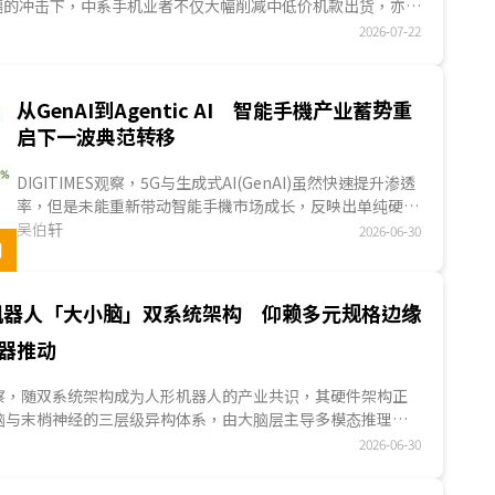
涨幅的冲击下，中系手机业者不仅大幅削减中低价机款出货，亦无
促销档期提供吸引消费者的足够折扣，以致于第2季中国智能手
2026-07-22
下滑至1.305亿支，季减13.3%，年减25.5%；中国市场智能
2季出货6,360万支，季减10.7%，与2025年同期相较，减少
从GenAI到Agentic AI 智能手機产业蓄势重
启下一波典范转移
DIGITIMES观察，5G与生成式AI(GenAI)虽然快速提升渗透
率，但是未能重新带动智能手機市场成长，反映出单纯硬件
升级与功能强化已难创造新的换机需求。从2026年G...
吴伯轩
2026-06-30
用
机器人「大小脑」双系统架构 仰赖多元规格边缘
器推动
ES观察，随双系统架构成为人形机器人的产业共识，其硬件架构正
脑与末梢神经的三层级异构体系，由大脑层主导多模态推理与
理AI类任务、小脑层负责高频闭环控制与物理姿态平衡、末梢
2026-06-30
负责关节控制与各式傳感器的传输。对于边缘AI芯片业者而
脑层因CUDA生态护城河不易直接进入市场，而具备车用技术的