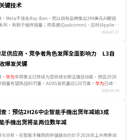
能；美国则于亚利桑那州建构新中心；中国则可能透过韬定
关键技术
律加速改变OSAT竞争格局。...
S观察，Meta不挂名Ray-Ban，而以自有品牌推出299美元AI眼镜
r等系列，有助于维持销量；而高通(Qualcomm)、应材(Applied
供应链业...
2026-07-27
跨足供应商、竞争者角色发挥全面影响力 L3自
收爆发关键
观察，
华为
车用事业已持续为营收成长挹注强劲动能，预估2026
销量有望挑战80万臺，ADAS装机量达120万套。
华为
已成功
CT领域的技术积累，转换为汽车领域的产品方案，并从技术耕
2026-07-24
，正式迈向商业兑现阶段。展望2026年下半，
华为
将持续透
争者的角色转换参与汽车产业不同环节，扩大商业收益；而
华
L3级自动驾驶技术，并专注耕耘乘用车市场，将成为车用事业
调查：预估2H26中企智能手機出货年减逾3成
关键。
能手機出货将呈两位数年减
ES观察与分析，在智能手機用的存儲器合约价于2026年上半两季动