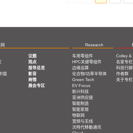
技网
Research
议题
车用零组件
Colley &
亚
观点
HPC关键零组件
名家专栏
报导总览
边缘运算
科技行脚
中国
影音
化合物/功率半导体
作者群
商情
Green Tech
关于专栏
展会专区
EV Focus
新兴科技
亚洲供应链
智能制造
智能家居
物联网
宽频与无线
次時代移動通讯