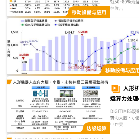
辄50~80%
力于618购物
林俊吉
移動設備与应用
機业者整体出货
手機2026年第
11.7%。...
移動設備与应
人形
运算力处理
DIGITIM
转向大脑、小
任务規劃等代
申作昊
边缘运算
神经层处理器
言，短期内大