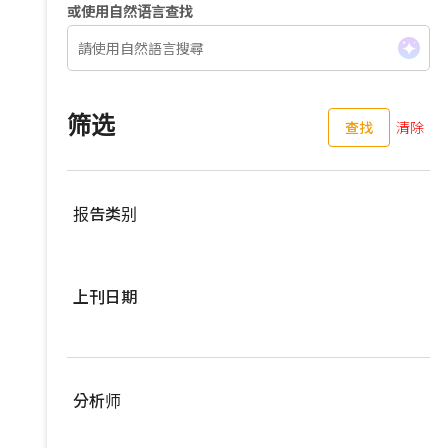
或使用自然语言查找
筛选
查找
清除
报告类别
服務器
上刊日期
亚洲供应链
车用零组件
过去三个月
EV Focus
过去六个月
分析师
宽频与无线
过去一年