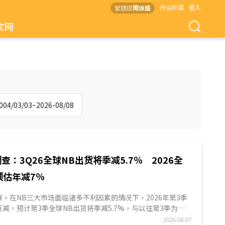
评估申请
登入
繁體版
简体版
文网
4/03/03~2026-08/08
查：3Q26全球NB出货将季减5.7％ 2026全
预估年减7％
S观察，在NB三大市场面临诸多不利因素的情况下，2026年第3季
减，预计第3季全球NB出货将季减5.7%，与以往第3季为全
不同。2026年第4季出货量预计将为全年最少，主因品牌及代
2026-08-07