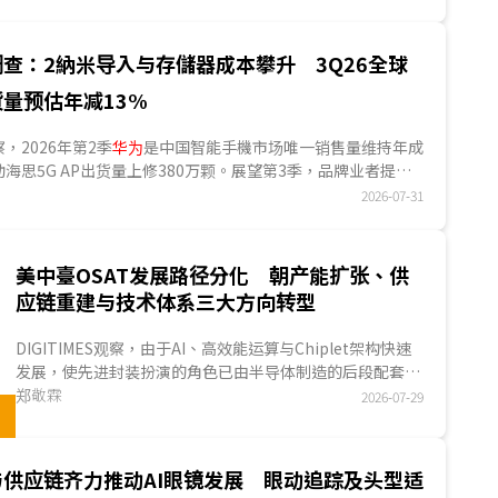
已提前完成旺季备货，并转以消化库存为主，加上涨价与促销幅
制消费。预计2026全年NB全球出货量1.7亿臺，较2025年减
查：2納米导入与存儲器成本攀升 3Q26全球
货量预估年减13%
观察，2026年第2季
华为
是中国智能手機市场唯一销售量维持年成
海思5G AP出货量上修380万颗。展望第3季，品牌业者提前
货，将带动全球手机AP出货量回归季节性成长，DIGITIMES预
2026-07-31
货季增15.2%；惟LPDDR、NAND Flash及2納米AP成本同
手机品牌调涨整机售价，终端需求因此持续承压下，AP出货量
衰退13.0%。...
美中臺OSAT发展路径分化 朝产能扩张、供
应链重建与技术体系三大方向转型
DIGITIMES观察，由于AI、高效能运算与Chiplet架构快速
发展，使先进封装扮演的角色已由半导体制造的后段配套，
提升为决定芯片效能、成本、良率与供应链韧性的核心环
郑敬霖
2026-07-29
节。全球OSAT产业不仅面临产能扩充压力，也必须同步提
升异质整合、先进测试、热管理与设计协同能力。臺湾、美
国与中国因不同的产业背景，逐渐形成不同发展路径，以回
与供应链齐力推动AI眼镜发展 眼动追踪及头型适
应新一轮半导体竞争。臺湾透过多元扩厂路径加速提升产