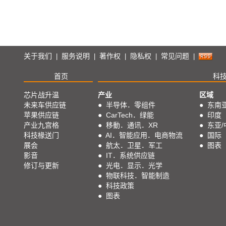
关于我们
服务说明
著作权
隐私权
常见问题
|
|
|
|
|
首页
科
芯片战升温
产业
区域
未来车供应链
●
半导体．零组件
●
东南
苹果供应链
●
CarTech．绿能
●
印度
产业九宫格
●
移動．通讯．XR
●
东亚/
科技椽送门
●
AI．智能应用．电商物流
●
国际
展会
●
航太．卫星．军工
●
图表
影音
●
IT．系统供应链
修订与更新
●
光电．显示．光学
●
物联科技．智能制造
●
科技政策
●
图表