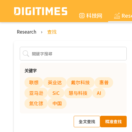
科技网
Res
Research
›
查找
关键字
联想
英业达
戴尔科技
惠普
亚马逊
SiC
慧与科技
AI
氮化镓
中国
全文查找
精准查找