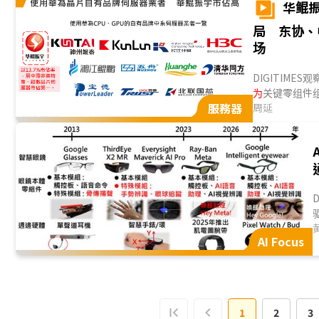
华鲲
芯片业者、纳入
末梢神经获得更
局 东协、
场
DIGITIM
为
关键零组件
服務器
年起以香港为
周延
宇工厂位于四
场，分别以香
理商自行出口；
AI推理应用机
器出口量、平均
AI Focus
1
2
3