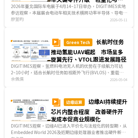
合规证据」，助下游整机硬件业者大幅简化取得CE标志的复
效散热成提升续航里程关键
2026年臺北国际车电展于4月14~17日举办，DIGITIMES实地
杂认证程
参访观察，本届展会电动车相关技术横跨功率半导体、导电材
料与高压连接方案、动力系统及电池热管理系统四大面向，各
廖萱昀
2026-05-11
业者透过策略整并与关键技术升级，实现提升系统效率、轻量
化设计与优化散热性能，持续精进电动车性能表现。...
长航时任务
Green Tech
推动氢能UAV崛起 市场呈多
旋翼先行、VTOL跟进发展路径
DIGITIMES观察，氢燃料电池无人机的优势在于续航力可达
2~10小时，适合长航时任务如视距外飞行(BVLOS)、重载物
流、长时间工业巡检与环境监测等场域。目前氢燃料电池无人
余佩儒
2026-05-04
机市场仍处于示范到商业化发展阶段，市场上已出现一些代表
性业者如韩商斗山移动创新(DMI)、中企氢航科技、美商
Heven AeroTech、法商H3 Dynamics等，以续航力5小时为
边缘AI持续提升
边缘运算
分界点，市场呈「多旋翼先行、VTOL跟进」发展格局。...
芯片内整合程度 改善硬件开
发成本促商业规模化
DIGITIMES观察，边缘AI已进入平价化与法规化的转型期，从
Embedded World 2026及近期边缘处理器业者推出硬件新