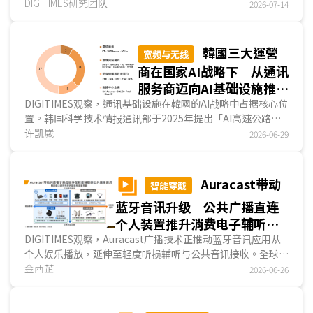
布调高资费、日本全面迈入手机直连卫星(Direct-to-
DIGITIMES研究团队
2026-07-14
Device；D2D)服务等，从软性(如服务)或硬件(如终端装置)面
向来看，日本市场竞争格局正从「通讯品质」和「价格」等单
一服务，升级为「生态系统」、「平臺」等整体使用体验。...
韓國三大運營
宽频与无线
商在国家AI战略下 从通讯
服务商迈向AI基础设施推动
者
DIGITIMES观察，通讯基础设施在韓國的AI战略中占据核心位
置。韩国科学技术情报通讯部于2025年提出「AI高速公路」
战略，将移動通讯、有线光纤、海底电缆与低轨卫星等四层通
许凯崴
2026-06-29
讯架构，同步提升至AI规格，并以2030年取得全球6G及AI網
絡市场20%占有率为目标。在此政策框架下，三大电信营运
商SK电信(SK Telecom；SKT)、韩国电信(Korea
Auracast带动
智能穿戴
Telecom；KT)与LG U+从营收承压的内需业者，集体升级为
蓝牙音讯升级 公共广播直连
国家AI主权的执行载体。对照全球多数運營商，多以个别摸索
的方式推进AI转型，韓國则展现出电信业集体升级的政策与产
个人装置推升消费电子辅听市
业协同转型的AI发展态势。...
场动能
DIGITIMES观察，Auracast广播技术正推动蓝牙音讯应用从
个人娱乐播放，延伸至轻度听损辅听与公共音讯接收。全球听
损人口持续增加，但助听器使用率仍不到2成，其中，轻...
金西芷
2026-06-26