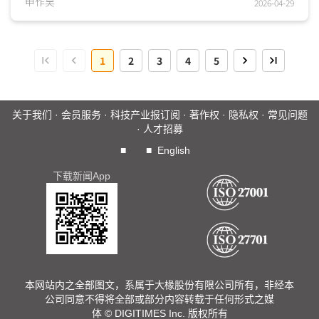
品、軟件生态系合作观察，当前边缘处理器业者多透过提高硬
申作昊
2026-04-29
件整合度，将AI运算力下放到主流中端产品，并持续整合开发
生态系，包含垂直整合与水平整合两大路径，以降低制造端设
计成本为号召，加速终端装置的边缘处理器升级。此外，受網
1
2
3
4
5
安法规影响，軟件清单管理与持续性漏洞监控的生态系串联为
大势所趋，物联网产业正从单纯的规格竞争，转向系统整合能
力与合规效率的比拼。...
关于我们
·
会员服务
·
科技产业报订阅
·
著作权
·
隐私权
·
常见问题
·
人才招募
■
■
English
下载新闻App
本网站内之全部图文，系属于大椽股份有限公司所有，非经本
公司同意不得将全部或部分内容转载于任何形式之媒
体 © DIGITIMES Inc. 版权所有