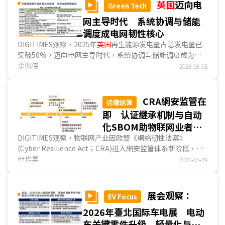
英国
迈向电
Green Tech
网主导时代 系统协调与储能
调度成电网韧性核心
DIGITIMES观察，2025年
英国
再生能源发电量占总发电量已
突破50%，迈向电网主导时代，系统协调与储能调度成为
英
国
余佩儒
电网韧性关键。
英国
电力系统发展已市场化与分工运作，且
2026-06-05
重点强调系统协调能力，衍生新形态售电业者发展模式；
英国
短时储能已进入规模化部署，长时储能机制较全球领先。...
CRA網安监管在
边缘运算
即 认证继承机制与自动
化SBOM助物联网业者构
筑合规护城河
DIGITIMES观察，物联网产业因欧盟《網絡韧性法案》
(Cyber Resilience Act；CRA)进入網安监管体系新阶段，要
求制造商在产品全生命周期中，履行網安义务，并针对軟件漏
申作昊
2026-05-29
洞通报设置溯及既往的紧迫时程。对边缘AI业者而言，当产品
聯網需求增加、涉及重要运算任务时，将容易被划入CRA监管
高风险类别，提升欧洲市场准入门槛与合规成本，需投注更多
展会观察：
EV Focus
资源在全产品生命周期的網安控管议题上。在CRA框架下，具
2026年臺北国际车电展 电动
备可继承的網安合规证据已成为边缘业者核心策略，矽IP与处
理器业者透过PSA Certified或SESIP等体系取得「预先打包的
车关键零件升级 轻量化与高