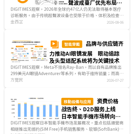
聲波成臺厂优先布局医
材新商机
DIGITIMES观察，2026年全球约47亿人仍无法取得基本医疗
诊断服务。由于传统超聲波设备也受限于价格、体积及检查排
程，难以延伸至第一线场域。手持式超聲波将探头、影像处
金西芷
2026-08-06
理、无线通讯、App与云端功能整合於单一装置，是医学影像
设备中，产品架构最接近ICT产品的一类。随著POCUS需求增
加，医疗设备大厂、超聲波新创与臺湾ICT业者相继投入，竞
品牌与供应链齐
智能穿戴
争已由硬件规格延伸至AI軟件、法规验证与代理布局。...
力推动AI眼镜发展 眼动追踪
及头型适配系统将为关键技术
DIGITIMES观察，Meta不挂名Ray-Ban，而以自有品牌推出
299美元AI眼镜Adventurer等系列，有助于维持销量；而高通
(Qualcomm)、应材(Applied Materials)等供应链业...
方觉民
2026-07-27
资费价格
移動設備与应用
战告终、D2D服务上线
日本智能手機市场转向生
态体系竞争
DIGITIMES观察日本智能手機市场发展概况，重点包括運營商
相继推出无绑约(SIM Free)手机销售服务、软银(SoftBank)宣