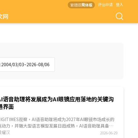
评估申请
登入
繁體版
简体版
文网
004/03/03~2026-08/06
AI语音助理将发展成为AI眼镜应用落地的关键沟
通界面
DIGITIMES观察，AI语音助理将成为2027年AI眼镜市场成长的
驱动力，并随大型语言模型发展日趋成熟，AI语音助理具备免
动手的优势，将成为AI眼镜主流的沟通界面。AI眼镜针对用户在
黄耀汉
2026-06-29