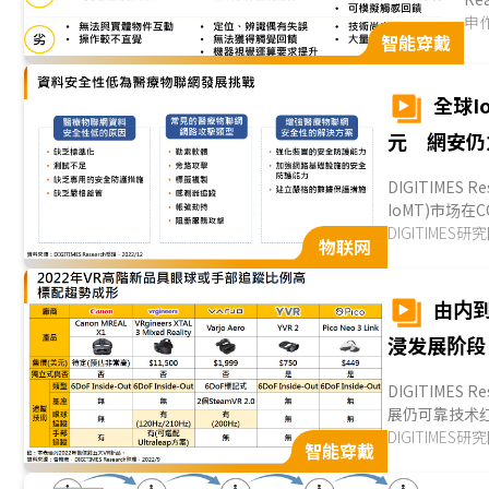
别
申
智能穿戴
全球I
元 網安仍
DIGITIMES R
IoMT)市场在
蓬勃，且因应高龄
DIGITIMES研
物联网
由内
浸发展阶段
DIGITIMES 
展仍可靠技术
动(interactio
DIGITIMES研
智能穿戴