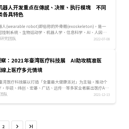
机器人开发重点在傳感、决策、执行模塊 不同
类各具特色
(wearable robot)即俗称的外骨骼(exoskeleton)，是一
密控制系统、生物运动学、机器人学、信息科学、AI、人因工
域知识，以协助人体完成...
MES研究团队
2022-07-08
察：2021年臺湾医疗科技展 AI助攻精准医
实现線上医疗多元情境
届臺湾医疗科技展以打造「全臺最大健康派对」为主轴，推动个
疗，华硕、纬创、宏碁、广达、远传…等多家业者展出医疗AI
项创新应用。
究团队
2021-12-13
2