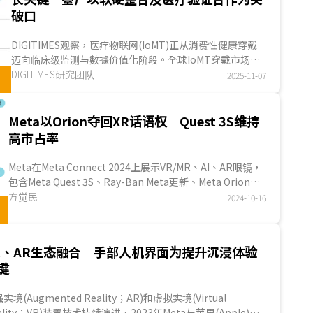
位。...
破口
DIGITIMES观察，医疗物联网(IoMT)正从消费性健康穿戴
迈向临床级监测与數據价值化阶段。全球IoMT穿戴市场在
高龄化、慢性病普及与線上医疗常态化的推动下快速成长，
DIGITIMES研究团队
2025-11-07
网
2...
Meta以Orion夺回XR话语权 Quest 3S维持
高市占率
Meta在Meta Connect 2024上展示VR/MR、AI、AR眼镜，
包含Meta Quest 3S、Ray-Ban Meta更新、Meta Orion，
涵盖穿戴眼镜产品所有类别。VR/MR眼镜Meta Ques...
方觉民
2024-10-16
戴
R、AR生态融合 手部人机界面为提升沉浸体验
键
实境(Augmented Reality；AR)和虚拟实境(Virtual
ality；VR)装置技术持续演进，2023年Meta与苹果(Apple)分