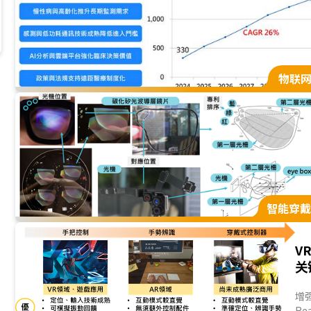
值链中的角色与定
物联
智能穿
V
关
增强
Re