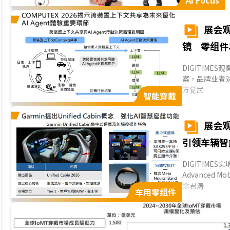
AI Focus
展会观
镜 零组件
DIGITIME
案，品牌业者
能眼镜配戴舒
方觉民
智能穿戴
如宏碁、魔力
案，也显露臺系
展会观
引领车辆智
DIGITIMES
Advanced
关键节点，相
余君涛
车用零组件
现，本届展会
示主轴，聚焦
过往定位的传
心的智能化载