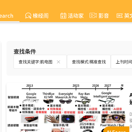
earch
椽经阁
活动家
影音
英
查找条件
查找关键字:肌电图
查找模式:精准查找
上刊时间:2