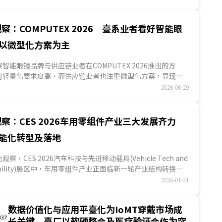
阅读、物体识别与导航等日常辅助功能正快速扩大落地，改善
用户生活的便利性，因此，未来3~5年AI Agent应用在AI眼镜
上，是否可提高AI眼镜出货量，将取决于与生态系整合的广度
察：COMPUTEX 2026 臺系业者看好智能眼
而定，亦是AI眼镜占有市场领导地位的重要指标。..
以微型化方案为主
S观察智能眼镜品牌与供应链业者在COMPUTEX 2026推出的方
对轻量化要求度高，而供应链业者也注重微型化方案，显现智
适度、外观接受度仍为产业积极优化的主要方向，而臺系业者
2026-06-29
朋、威刚、乾坤科技、义隆电等展出智能眼镜产品与零组件方
业者看好市场并积极布局智能眼镜领域。...
察：CES 2026车用零组件产业三大发展齐力
能化转型及落地
实地观察，CES 2026汽车科技与先进移动载具(Vehicle Tech and
 Mobility)展区中，车用零组件产业正面临新一轮产业结构转换的
较过往CES车用零组件业者聚焦在单一硬件性能或零组件规格表
2026-01-21
中，多数业者不约而同以车辆系统化、平臺化与可扩充性为展
在智能座舱、SDV、自动化与傳感等三大发展方向，反映车辆由
数据价值化与应用平臺化为IoMT穿戴市场成
统交通工具，快速转向以软硬整合、數據驱动及持续演进为核
长关键 臺厂以软硬整合及医疗验证合作为突
具。此一转变不仅牵动整车架构，也重新定义零组件在车用价