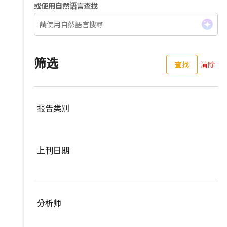
或使用自然语言查找
筛选
查找
清除
报告类别
服務器
上刊日期
亚洲供应链
车用零组件
过去三个月
EV Focus
过去六个月
分析师
宽频与无线
过去一年