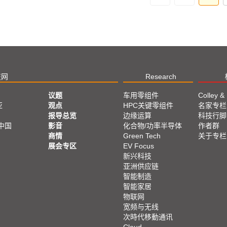
技网
Research
议题
车用零组件
Colley &
亚
观点
HPC关键零组件
名家专栏
报导总览
边缘运算
科技行脚
中国
影音
化合物/功率半导体
作者群
商情
Green Tech
关于专栏
展会专区
EV Focus
新兴科技
亚洲供应链
智能制造
智能家居
物联网
宽频与无线
次時代移動通讯