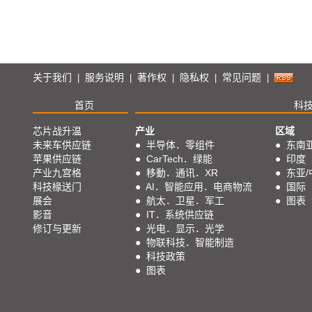
关于我们
服务说明
著作权
隐私权
常见问题
|
|
|
|
|
首页
科
芯片战升温
产业
区域
未来车供应链
●
半导体．零组件
●
东南
苹果供应链
●
CarTech．绿能
●
印度
产业九宫格
●
移動．通讯．XR
●
东亚/
科技椽送门
●
AI．智能应用．电商物流
●
国际
展会
●
航太．卫星．军工
●
图表
影音
●
IT．系统供应链
修订与更新
●
光电．显示．光学
●
物联科技．智能制造
●
科技政策
●
图表