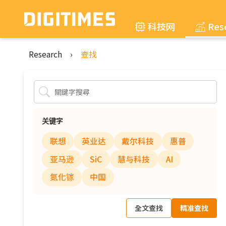
科技网
Res
Research
›
查找
关键字
联想
英业达
戴尔科技
惠普
亚马逊
SiC
慧与科技
AI
氮化镓
中国
全文查找
精准查找