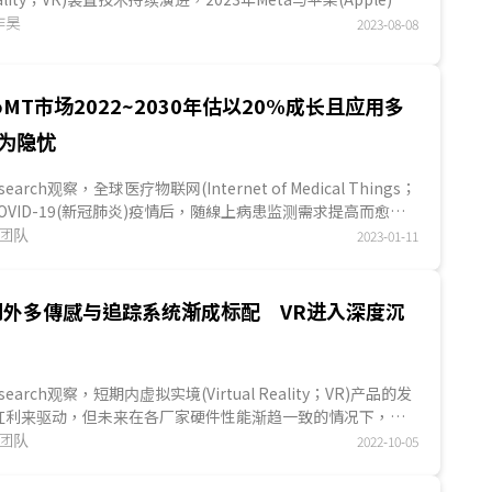
推出VR与AR一体机，AR情境的加入使得各大头...
作昊
2023-08-08
oMT市场2022~2030年估以20%成长且应用多
为隐忧
esearch观察，全球医疗物联网(Internet of Medical Things；
COVID-19(新冠肺炎)疫情后，随線上病患监测需求提高而愈趋
...
究团队
2023-01-11
到外多傳感与追踪系统渐成标配 VR进入深度沉
Research观察，短期内虚拟实境(Virtual Reality；VR)产品的发
红利来驱动，但未来在各厂家硬件性能渐趋一致的情况下，互
n)技术...
究团队
2022-10-05