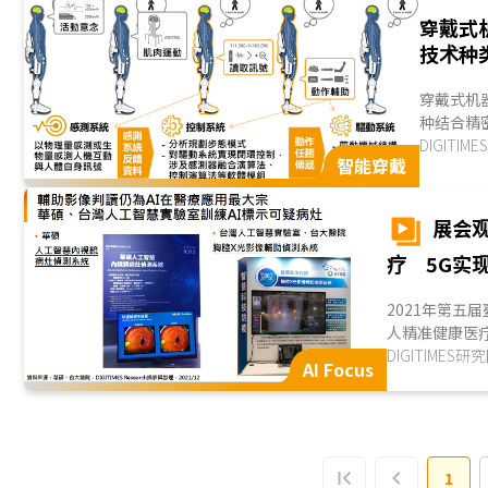
穿戴式
技术种
穿戴式机器人
种结合精
程学等跨领
DIGITI
智能穿戴
展会观
疗 5G
2021年第五
人精准健康医
与線上医疗多
DIGITIMES研
AI Focus
1