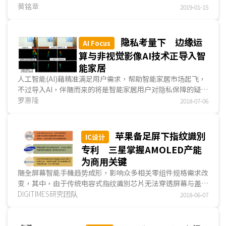
业者展出8K TV产品，且多数在2019年内可商品化。另外，游
黄铭章
2019-01-15
戏显示用NB及监视器热度提升，技术由LCD扩及AMOLED，
尺吋范围则扩大至65吋的范畴...
隐私考量下 边缘运
AI Focus
算与非视觉影像AI技术正导入智
能家居
人工智能(AI)藉精准满足用户需求，帮助智能家居市场起飞，
不过导入AI，伴随而来的将是智能家居用户对隐私保障的疑
虑。近期市场开始出现以保障用户隐私为诉求的AI智能家居方
罗惠隆
2018-07-06
案，主要透过边缘运算，或侦测毫米波雷达或无线电波等方
式...
苹果备足屏下指纹識別
IC设计
专利 三星掌握AMOLED产能
为商用关键
随全屏幕智能手機趋势成形，影响众多相关零组件规格需求改
变，其中，由于传统电容式指纹識別芯片无法穿透屏幕与盖
板，屏下指纹識別朝光学式与超聲波式发展，皆仰赖三星
DIGITIMES研究团队
2018-06-07
(Samsung) AMOLED面板的供应，且苹果(Apple)与三星占用
大部分AMOLED面板产能，未来三星将推出...