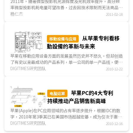
2011年，随著微型投影机光源辉度及光机效率提升，高分辨
率微型投影机耗电量可望改善，过去因技术限制而无法商品
化、内建于NB的微型投影机可望进入市场。另外，随著平板
杨仁杰
2011-02-18
装置市场需求大幅提升，亦将有厂商推出内建微型投影机的平
板装置...
从苹果专利看移
移動設備与应用
動設備的革新与未来
苹果在移動应用设备方面的发展虽然历史并不悠久，但却创造
了有史以来最成功的产品系列，单一公司的单一产品线，便足
以与各家经营已久的大公司众多产品线一较高下，可见其产品
DIGITIMES研究团队
2010-12-22
竞争优势。为了确保移動应用领域的优势持续下去，苹果下了
许多工夫在专利的...
苹果PC的4大专利
电脑运算
持续推动产品销售新高峰
苹果(Apple)在PC应用领域的占有率逐步提升，根据IDC的数
字，2010年第3季其已在美国市场超越宏碁，成为仅次于惠普
(HP)与戴尔(Dell)的第3大PC供应商，市占率突破10%。苹果
DIGITIMES研究团队
2010-12-16
不只在iPhone、iPad等移動产品上对智能手機与平板系统市