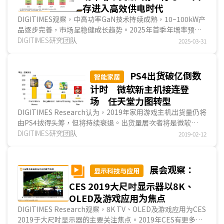
存进入高效供电时代
DIGITIMES观察，中高功率GaN技术持续成熟，10~100kW产
品逐步完善，市场呈稳健成长趋势。2025年首季年增率预估
超过40%，显示GaN应用需求持续升温。业者积极强化高价
DIGITIMES研究团队
2025-03-31
值应用与专利布局，牵制彼此市场扩张。
PS4出货破亿倒数
智能家居
计时 微软新主机接连登
场 任天堂力图转型
DIGITIMES Research认为，2019年家用游戏主机出货量仍将
由PS4拔得头筹，但将持续衰退。出货量居次者将是微软
(Microsoft)的Xbox One，预期无光驅版本机种可望吸引想尝
DIGITIMES研究团队
2019-02-12
鲜4K的消费者，但在2020年...
展会观察：
显示科技与应用
CES 2019大尺吋显示器以8K、
OLED及游戏应用为焦点
DIGITIMES Research观察，8K TV、OLED及游戏应用为CES
2019于大尺吋显示器的主要关注焦点。2019年CES有更多TV