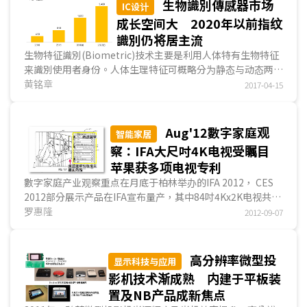
生物識別傳感器市场
IC设计
成长空间大 2020年以前指纹
識別仍将居主流
生物特征識別(Biometric)技术主要是利用人体特有生物特征
来識別使用者身份。人体生理特征可概略分为静态与动态两大
类，静态特征如指纹(Fingerprint)、虹膜(Iris)、脸部与掌静
黄铭章
2017-04-15
脉等；动态特征如声纹、心跳与步态等...
Aug'12數字家庭观
智能家居
察：IFA大尺吋4K电视受瞩目
苹果获多项电视专利
數字家庭产业观察重点在月底于柏林举办的IFA 2012， CES
2012部分展示产品在IFA宣布量产，其中84吋4Kx2K电视共有
3家厂商准备量产上市，5大品牌在超大尺吋电视竞争可说全
罗惠隆
2012-09-07
员到齐。而Google TV未在IFA 2012提供太大亮点...
高分辨率微型投
显示科技与应用
影机技术渐成熟 内建于平板装
置及NB产品成新焦点