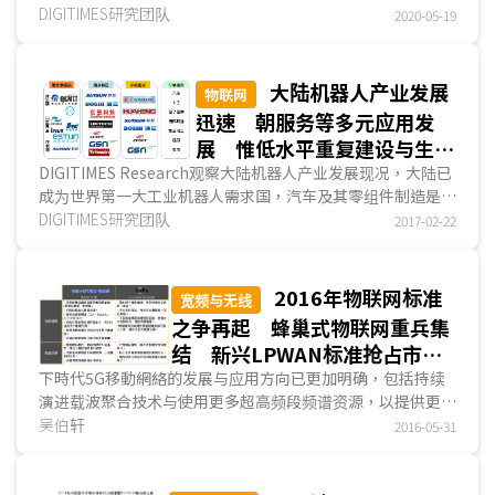
架构／系统，这些架构都可见人工智能结合工业物联网的结
DIGITIMES研究团队
产业对通讯技术的需求。尽管华为5.5G新六角概念是否普为
2020-05-19
构，其中，德国积极推动由工业4.0发展出「工业4.0参考架构
产业接受仍未定，但也可视为对现有5G網絡跨足垂直市场概
模型」(Reference Architectural...
念的补强。
观察此次展会产业关注的5G垂直市场应用，主要包括C-
大陆机器人产业发展
物联网
V2X车联网、工业物联网、无人机、毫米波应用等。中国自
迅速 朝服务等多元应用发
2017年即以国家层级推动C-V2X标准，至今已有16个国家级
展 惟低水平重复建设与生产
示范场域，2020~2022年中国品牌累计将推出至少9款配置C-
过剩成隐忧
DIGITIMES Research观察大陆机器人产业发展现况，大陆已
V2X通讯的车款，而中国移动也开始进行5G + C-V2X RSU
成为世界第一大工业机器人需求国，汽车及其零组件制造是主
(Road Side Unit)整合型基站部署。
要应用，随著大陆产业结构调整，朝向柔性、智能、精细发
DIGITIMES研究团队
2017-02-22
工业物联网因应用分歧，技术需求差异大，已成为中国营
展，机器人应用领域将从制造业，推向包括农业等其他产业...
运商推动多层次弹性组网的重要场景，然现阶段主要仍以
AMR/ AGV应用对5G聯網的需求较大。至于線上无人机应用，
2016年物联网标准
中兴通讯提出ATG (Air To Ground)的专网模式，主要是利用
宽频与无线
sub-6GHz与毫米波不同的通讯特性及专频专网部署，以满足
之争再起 蜂巢式物联网重兵集
无人机在高速／大角度垂直移动、大帶寬传输的使用需求。
结 新兴LPWAN标准抢占市场
此外，DIGITIMES Research参访2019年上海MWC发现
先机
下時代5G移動網絡的发展与应用方向已更加明确，包括持续
有诸多研讨会／中系参展商讨论开放式组网议题(如Open
演进载波聚合技术与使用更多超高频段频谱资源，以提供更快
RAN)，然不知是疫情关系抑或产业环境因素，今年展会相关
的移動宽频網絡；以及利用窄频網絡技术，发展广域物联网。
吴伯轩
2016-05-31
议题探讨不如往年热络，后续动态可再关注。
其中，蜂巢式物联网标准...