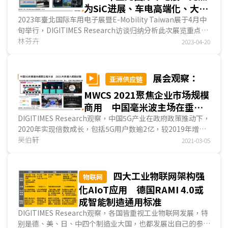
为SiC进展、车电高端化、大功
率快充
2023年臺北国际车用电子展暨E-Mobility Taiwan展于4月中
旬举行，DIGITIMES Research访谈归纳分析此次展览重点包
括能显著提升电动车效率的第三类半导体SiC(碳化...
林芬卉
2023-04-20
展会观察：
亚洲供应链
MWCS 2021聚焦企业市场规模
商用 中国毫米波主场在垂直
产业应用
DIGITIMES Research观察，中国5G产业在政府政策推动下，
2020年实现倍数成长，包括5G用户数逾2亿，较2019年增长
近20倍，5G基站则达71.8万座，新增近60万座。5G網絡真正
吴伯轩
2021-03-05
的利益增长点来自垂直市场应用，因此2021年上海Mobile
World Congress (MWCS)展会较值得关注的包括电信产业如
何转型、通讯技术升级以满足垂直应用需求。
四大工业物联网架构强
物联网
华为在展会演讲中提出5.5G新定义，主要是在既有
化AIoT应用 德国RAMI 4.0或
eMBB、mMTC、URLLC三大应用场景之间，再加入新三角
成智能制造通用标准
UCBC (Uplink Centric Broadband Communication)、
DIGITIMES Research观察，各国皆重视工业物联网发展，特
RTBC (Real-Time Broadband Communication)、HCS
别是德、美、日、中四个制造业大国，也都发展出自己的参考
(Harmonized Communication and Sensing)，以因应垂直