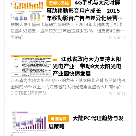
4G手机与大尺吋屏
宽频与无线
幕助移動影音用户成长 2015
年移動影音广告与差异化经营是
观察重点
根据大陆工信部电信研究院的统计，2014年大陆国内手机出
货量4.52亿支，虽然较2013年出货减少22%，但支持4G網絡
以及5吋以上大尺吋屏幕智能手机的出货比重均创新高。
吴伯轩
2015-02-12
DIGITIMES Research认为，2015年受惠大陆三大营运商扩大
4G網絡推广力道，以及大尺吋手机屏幕渐成主流...
江苏省政府大力支持太阳
光电产业 带动9大太阳光电
产业园快速发展
江苏省为大陆太阳光电产业的龙头，其太阳能产能及产值约占
全国的55%以上，而江苏省的太阳光电垂直整合大厂有6家，
且均颇具规模，带动当地配套零组件及材料的发展。江苏省从
DIGITIMES研究团队
2011-07-21
2006年即提出十一五規劃，大力发展补助太阳光电产业，尤
其支持企业到海外上市。截至2010年底，江苏省已上市的太
阳光电业者总计有8家...
大陆PC代理趋势与发
电脑运算
展策略
X