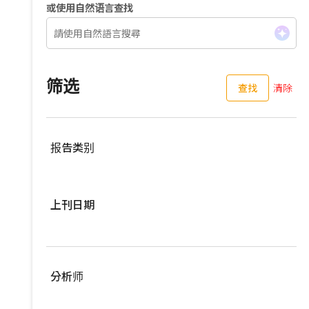
或使用自然语言查找
筛选
查找
清除
报告类别
服務器
上刊日期
亚洲供应链
车用零组件
过去三个月
EV Focus
过去六个月
分析师
宽频与无线
过去一年