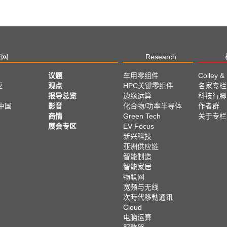
技网
Research
议题
车用零组件
Colley &
亚
观点
HPC关键零组件
名家专栏
报导总览
边缘运算
科技行脚
中国
影音
化合物/功率半导体
作者群
商情
Green Tech
关于专栏
展会专区
EV Focus
新兴科技
亚洲供应链
智能制造
智能家居
物联网
宽频与无线
次時代移動通讯
Cloud
电脑运算