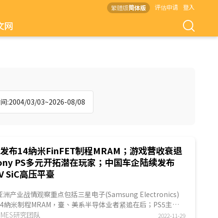
评估申请
登入
繁體版
简体版
文网
:2004/03/03~2026-08/08
发布14納米FinFET制程MRAM；游戏营收衰退
ony PS多元开拓潜在玩家；中国车企陆续发布
0V SiC高压平臺
洲产业战情观察重点包括三星电子(Samsung Electronics)
14納米制程MRAM，臺、美系半导体业者紧追在后；PS5主机
受制于芯片短缺并影响游戏营收，促使...
ITIMES研究团队
2022-11-29