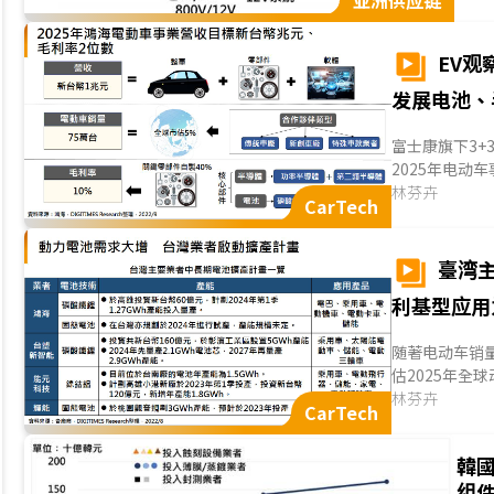
亚洲供应链
EV观
发展电池、
富士康旗下3
2025年电动车
富士康电动车制造采
林芬卉
CarTech
臺湾主
利基型应用
随著电动车销量大
估2025年全
臺湾业者如富士康
林芬卉
CarTech
韓
组件