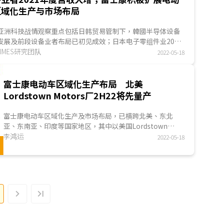
区域化生产与市场布局
亚洲科技战情观察重点包括日韩贸易管制下，韓國半导体设备
发展及前段设备业者布局已初见成效；日本电子零组件业2021
受惠半导体及车用市场需求畅旺，六大业...
ITIMES研究团队
2022-05-18
富士康电动车区域化生产布局 北美
Lordstown Motors厂2H22将先量产
富士康电动车区域化生产及市场布局，已横跨北美、东北
亚、东南亚、印度等国家地区，其中以美国Lordstown
Motors厂预计2022年下半量产的进展最快。
李鸿运
2022-05-18