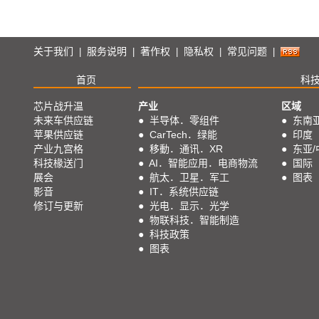
次時代移動通讯
陈加鑫
邱欣蕙
方觉民
显示科技与应用
关于我们
服务说明
著作权
隐私权
常见问题
|
|
|
|
|
黄铭章
黄健治
智能穿戴
首页
科
移動設備与应用
芯片战升温
产业
区域
未来车供应链
●
半导体．零组件
●
东南
智能制造
苹果供应链
●
CarTech．绿能
●
印度
产业九宫格
●
移動．通讯．XR
●
东亚/
科技椽送门
●
AI．智能应用．电商物流
●
国际
展会
●
航太．卫星．军工
●
图表
影音
●
IT．系统供应链
修订与更新
●
光电．显示．光学
●
物联科技．智能制造
●
科技政策
●
图表