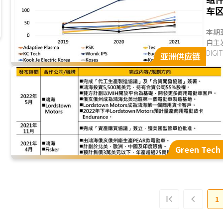
车
本期
自主
年度
DIG
亚洲供应链
Green Tech
1