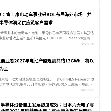
察：富士康电动车事业采BOL布局海外市场 并
半导体满足供应链客户需求
+3新事业中的电动车、电池、半导体已有不同程度进展，其预估
事业部营收上看新臺币1萬億元。DIGITIMES Research观察，
用BOL (...
2022-09-30
要业者2027年电池产能規劃共约13GWh 将以
为主
增，动力电池装机量也跟著提升，DIGITIMES Research预
球动力电池装机量与2021年相较，将达到5倍以上成长，基此，
、臺塑...
2022-09-07
國半导体设备自主发展初见成效；日本六大电子零
业者2021年度营收大增；富士康积极扩展电动