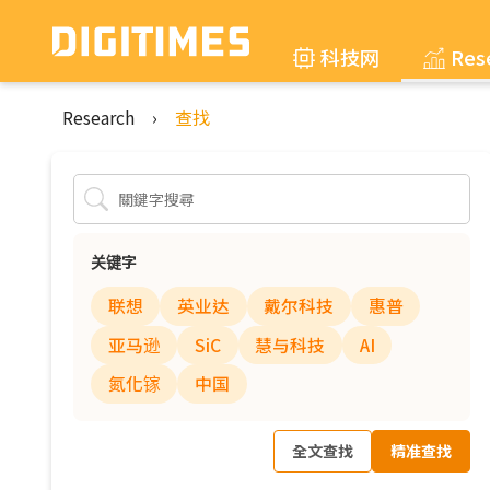
科技网
Res
Research
›
查找
关键字
联想
英业达
戴尔科技
惠普
亚马逊
SiC
慧与科技
AI
氮化镓
中国
全文查找
精准查找