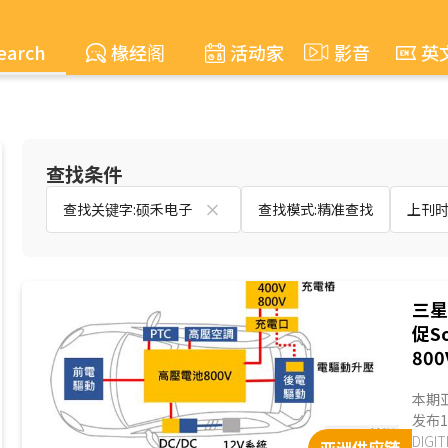
earch
椽经阁
活动家
影音
英
查找条件
查找关键字:硕禾电子
查找模式:精准查找
上刊时间
三星
促S
80
本期亚
发布
销量
DIG