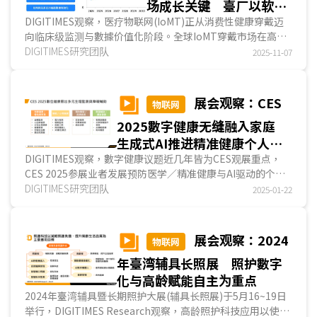
场成长关键 臺厂以软硬
整合及医疗验证合作为突
DIGITIMES观察，医疗物联网(IoMT)正从消费性健康穿戴迈
向临床级监测与數據价值化阶段。全球IoMT穿戴市场在高龄
破口
化、慢性病普及与線上医疗常态化的推动下快速成长，2...
DIGITIMES研究团队
2025-11-07
展会观察：CES
物联网
2025數字健康无缝融入家庭
生成式AI推进精准健康个人化
服务
DIGITIMES观察，數字健康议题近几年皆为CES观展重点，
CES 2025参展业者发展预防医学／精准健康与AI驱动的个人
化指导产品／服务已成为趋势，全龄健康管理、心理.....
DIGITIMES研究团队
2025-01-22
展会观察：2024
物联网
年臺湾辅具长照展 照护數字
化与高龄赋能自主为重点
2024年臺湾辅具暨长期照护大展(辅具长照展)于5月16~19日
举行，DIGITIMES Research观察，高龄照护科技应用以使用