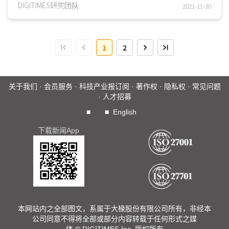
Growth Rate；CAGR)持续成长，虽一般消费性穿戴装置...
DIGITIMES研究团队
2021-11-30
1
2
关于我们
·
会员服务
·
科技产业报订阅
·
著作权
·
隐私权
·
常见问题
·
人才招募
■
■
English
下载新闻App
本网站内之全部图文，系属于大椽股份有限公司所有，非经本
公司同意不得将全部或部分内容转载于任何形式之媒