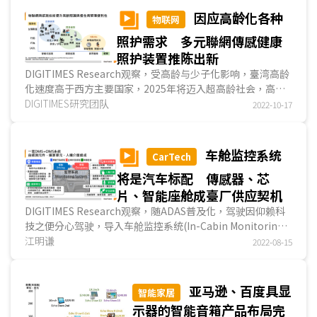
因应高龄化各种
物联网
照护需求 多元聯網傳感健康
照护装置推陈出新
DIGITIMES Research观察，受高龄与少子化影响，臺湾高龄
化速度高于西方主要国家，2025年将迈入超高龄社会，高龄
照护需求持续增加，尤以对慢性病管理与居家安全最为...
DIGITIMES研究团队
2022-10-17
车舱监控系统
CarTech
将是汽车标配 傳感器、芯
片、智能座舱成臺厂供应契机
DIGITIMES Research观察，随ADAS普及化，驾驶因仰赖科
技之便分心驾驶，导入车舱监控系统(In-Cabin Monitoring
System；ICMS)侦测驾驶状态可减低事故发生。ICM...
江明谦
2022-08-15
亚马逊、百度具显
智能家居
示器的智能音箱产品布局完