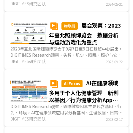
者需求为导向，主要分为两大类型，包括为照护者减...
DIGITIMES研究团队
2024-05-31
展会观察：2023
物联网
年臺北照顾博览会 数据分析
与运动游戏化为重点
2023年臺北国际照顾博览会于9月7日至9日在世贸中心展出，
DIGITIMES Research观察，失智、肌少、睡眠、照护与安全
等为高龄照护常见议题与科技关注重点，照顾科技主...
DIGITIMES研究团队
2023-09-22
AI在健康领域
AI Focus
多用于个人化健康管理 新创
以基因／行为健康分析App拓
展市场
DIGITIMES Research观察，影响健康因素主要包含基因、行
为、环境，AI在健康领域应用以分析基因、生理数据、日常行
为(如饮食、运动、睡眠)等因子，来提供消费者个人...
DIGITIMES研究团队
2023-02-17