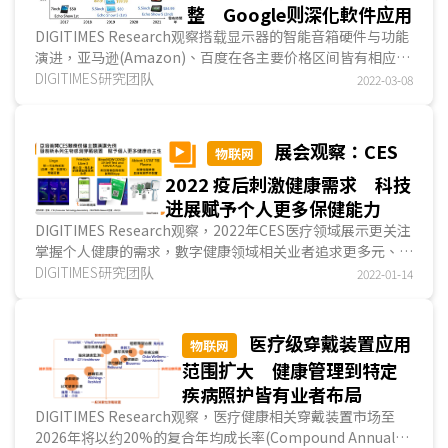
整 Google则深化軟件应用
DIGITIMES Research观察搭载显示器的智能音箱硬件与功能
演进，亚马逊(Amazon)、百度在各主要价格区间皆有相应产
品上市，布局完善；Google发布产品的时间皆约晚亚...
DIGITIMES研究团队
2022-03-08
展会观察：CES
物联网
2022 疫后刺激健康需求 科技
进展赋予个人更多保健能力
DIGITIMES Research观察，2022年CES医疗领域展示更关注
掌握个人健康的需求，數字健康领域相关业者追求更多元、精
准的生理信號傳感技术，并致力将数据连结专业医...
DIGITIMES研究团队
2022-01-14
医疗级穿戴装置应用
物联网
范围扩大 健康管理到特定
疾病照护皆有业者布局
DIGITIMES Research观察，医疗健康相关穿戴装置市场至
2026年将以约20%的复合年均成长率(Compound Annual