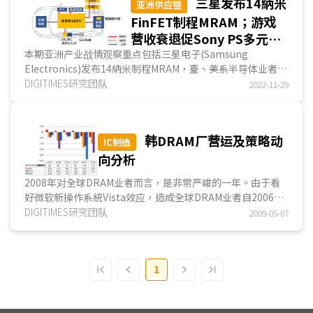
三星发布14納米
亚洲供应链
FinFET制程MRAM；游戏
营收衰退促Sony PS多元开
拓潜在玩家；中国车企陆续
本期亚洲产业战情观察重点包括三星电子(Samsung
Electronics)发布14納米制程MRAM，臺、美系半导体业者紧
发布800V SiC高压平臺
追在后；PS5主机销量受制于芯片短缺并影响游戏营收，促
DIGITIMES研究团队
2022-11-29
使...
韩DRAM厂营运及策略动
IC制造
向分析
2008年对全球DRAM业者而言，是非常严峻的一年。由于看
好微软新操作系統Vista效应，造成全球DRAM业者自2006年
相继扩产，供过于求阴影至今挥之不去，造成DRAM价格连8
DIGITIMES研究团队
2009-05-07
季下滑。2008年下半更在金融海啸肆虐全球经济影响下，让
各DRAM业者营运雪上加霜。就以海力士为例，到2009年第1
季为止，出现连续6季亏损...
1