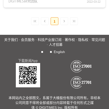
测新布局；SK On持续在亚、美、欧洲扩产，并与车厂...
DIGITIMES研究团队
2022-03-22
Mabuchi Motor抢进EV市
场
1
关于我们
·
会员服务
·
科技产业报订阅
·
著作权
·
隐私权
·
常见问题
·
人才招募
■
■
English
下载新闻App
本网站内之全部图文，系属于大椽股份有限公司所有，非经本
公司同意不得将全部或部分内容转载于任何形式之媒
体 © DIGITIMES Inc. 版权所有