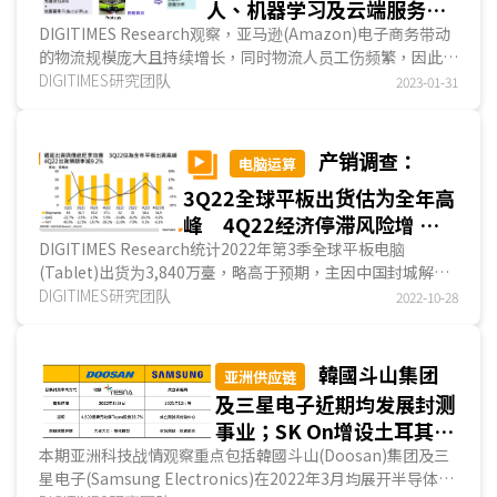
人、机器学习及云端服务是
发展关键
DIGITIMES Research观察，亚马逊(Amazon)电子商务带动
的物流规模庞大且持续增长，同时物流人员工伤频繁，因此大
力推动自动化及智能化，以解决物流需求及职场安全问...
DIGITIMES研究团队
2023-01-31
产销调查：
电脑运算
3Q22全球平板出货估为全年高
峰 4Q22经济停滞风险增 出
货将季减9%
DIGITIMES Research统计2022年第3季全球平板电脑
(Tablet)出货为3,840万臺，略高于预期，主因中国封城解除
后，苹果(Apple)回补出货，加上各品牌商采积极的销售策
DIGITIMES研究团队
2022-10-28
略...
韓國斗山集团
亚洲供应链
及三星电子近期均发展封测
事业；SK On增设土耳其厂
力拼2025年全球产能达
本期亚洲科技战情观察重点包括韓國斗山(Doosan)集团及三
星电子(Samsung Electronics)在2022年3月均展开半导体封
220GWh；日本马达厂