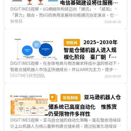
电信基础建设将往服務器
化发展
DIGITIMES观察，6G網絡架构将迈向「通讯」、「感知」、
「算力」融合，而6G的商用发展除仰赖通讯协定演进，也需
端视底层硬件的物理限制与热管理上的技术突破。次太赫兹频
钟易良
2026-06-30
段的扩展、通感一体化(ISAC)的导入、语义通讯与算力解耦及
波形标准的权衡，正促使基站朝向「AI服務器化」发展。...
2025~2030年
物联网
智能仓储机器人进入规
模化阶段 臺厂朝「解
决方案推动者」角色发
DIGITIMES观察，在全球电商与物流需求持续升温的带动下，
智能仓储机器人市场正快速成长，并以AMR为主力，逐步超
展
越AGV，成为仓储自动化与智能化的核心设备。DIGIT...
DIGITIMES研究团队
2025-09-09
亚马逊机器人仓
智能制造
储系统已高度自动化 惟拣货
仍受限物件多样性
DIGITIMES观察，亚马逊仓储的自动化策略，是在整体场域设
计上以机器人为核心重新构建仓储系统，透过标准化场域设计