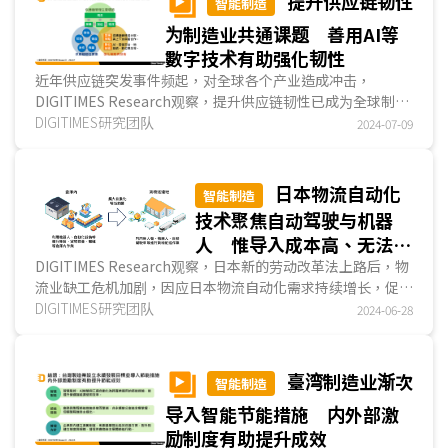
提升供应链韧性
智能制造
为制造业共通课题 善用AI等
數字技术有助强化韧性
近年供应链突发事件频起，对全球各个产业造成冲击，
DIGITIMES Research观察，提升供应链韧性已成为全球制造
业者共通课题，业者除采行迁移或分散制造据点等营运策
DIGITIMES研究团队
2024-07-09
略，...
日本物流自动化
智能制造
技术聚焦自动驾驶与机器
人 惟导入成本高、无法独
立作业等课题待解
DIGITIMES Research观察，日本新的劳动改革法上路后，物
流业缺工危机加剧，因应日本物流自动化需求持续增长，促使
诸多大厂、新创公司进军物流市场，并以自动驾驶与机...
DIGITIMES研究团队
2024-06-28
臺湾制造业渐次
智能制造
导入智能节能措施 内外部激
励制度有助提升成效