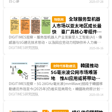
协助机器人运作....
白心瀞
2025-07-28
全球服务型机器
物联网
人市场以亚太地区成长最
快 臺厂具核心零组件优
势 惟整机整合／应用仍
DIGITIMES观察，服务型机器人产业发展受人工智能(AI)、傳
感器与5G通讯技术带动，以及因应劳动力短缺弥补人力需求
待强化
缺口的趋势下，服务型机器人市场规模逐步扩大，2024...
DIGITIMES研究团队
2025-06-16
韓國推动
次時代移動通讯
5G毫米波公网市场难落
地 惟AI应用或将带动毫
米波专网发展
DIGITIMES观察，5G 28GHz毫米波(mmWave)频段于韓國移
動通讯市场至今(2025年)仍难实现商用化，韓國政府原计划扶
植第四家电信营运商Stage X将5G毫米波应用于地铁...
DIGITIMES研究团队
2025-05-14