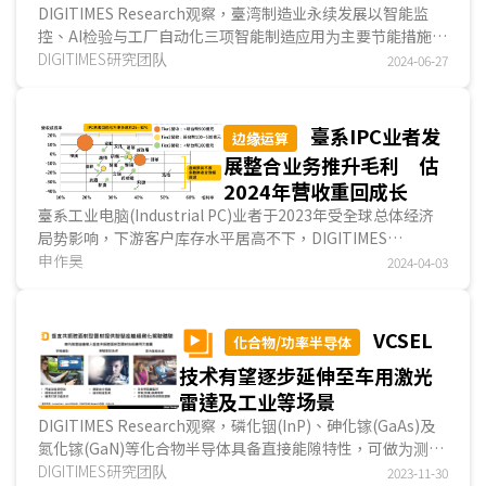
DIGITIMES Research观察，臺湾制造业永续发展以智能监
控、AI检验与工厂自动化三项智能制造应用为主要节能措施，
能协助提升能源使用效率，然而厂务与制程节能措施多...
DIGITIMES研究团队
2024-06-27
臺系IPC业者发
边缘运算
展整合业务推升毛利 估
2024年营收重回成长
臺系工业电脑(Industrial PC)业者于2023年受全球总体经济
局势影响，下游客户库存水平居高不下，DIGITIMES
Research预估臺系IPC业者2023年总营收规模达新臺币2,8...
申作昊
2024-04-03
VCSEL
化合物/功率半导体
技术有望逐步延伸至车用激光
雷達及工业等场景
DIGITIMES Research观察，磷化铟(InP)、砷化镓(GaAs)及
氮化镓(GaN)等化合物半导体具备直接能隙特性，可做为测距
雷射使用，其中以垂直共振腔面射型雷射(Vertical C...
DIGITIMES研究团队
2023-11-30